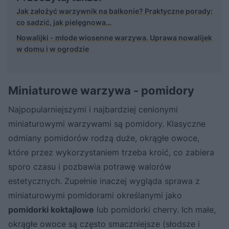
Jak założyć warzywnik na balkonie? Praktyczne porady:
co sadzić, jak pielęgnowa…
Nowalijki - młode wiosenne warzywa. Uprawa nowalijek
w domu i w ogrodzie
Miniaturowe warzywa - pomidory
Najpopularniejszymi i najbardziej cenionymi
miniaturowymi warzywami są pomidory. Klasyczne
odmiany pomidorów rodzą duże, okrągłe owoce,
które przez wykorzystaniem trzeba kroić, co zabiera
sporo czasu i pozbawia potrawę walorów
estetycznych. Zupełnie inaczej wygląda sprawa z
miniaturowymi pomidorami określanymi jako
pomidorki koktajlowe
lub pomidorki cherry. Ich małe,
okrągłe owoce są często smaczniejsze (słodsze i