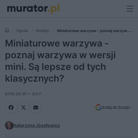
Ogród
Rośliny
Miniaturowe warzywa - poznaj warzywa w
wersji mini. Są lepsze od tych klasycznych?
Miniaturowe warzywa -
poznaj warzywa w wersji
mini. Są lepsze od tych
klasycznych?
2019-05-31
9:07
Dodaj do Google
Katarzyna Józefowicz