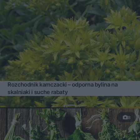
Rozchodnik kamczacki – odporna bylina na
skalniaki i suche rabaty
8