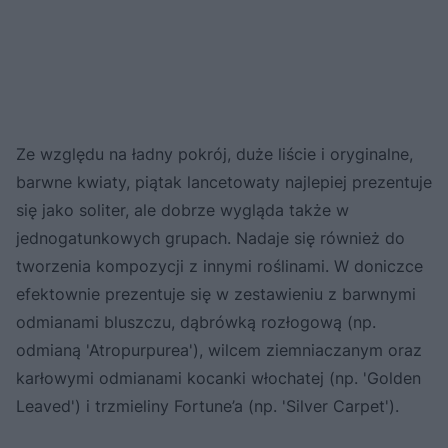
Ze względu na ładny pokrój, duże liście i oryginalne,
barwne kwiaty, piątak lancetowaty najlepiej prezentuje
się jako soliter, ale dobrze wygląda także w
jednogatunkowych grupach. Nadaje się również do
tworzenia kompozycji z innymi roślinami. W doniczce
efektownie prezentuje się w zestawieniu z barwnymi
odmianami bluszczu, dąbrówką rozłogową (np.
odmianą 'Atropurpurea'), wilcem ziemniaczanym oraz
karłowymi odmianami kocanki włochatej (np. 'Golden
Leaved') i trzmieliny Fortune’a (np. 'Silver Carpet').