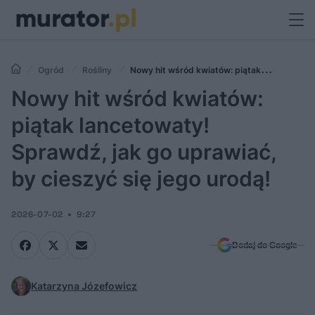
Ogród
Rośliny
Nowy hit wśród kwiatów: piątak
lancetowaty! Sprawdź, jak go uprawiać, by cieszyć się jego urodą!
Nowy hit wśród kwiatów:
piątak lancetowaty!
Sprawdź, jak go uprawiać,
by cieszyć się jego urodą!
2026-07-02
9:27
Dodaj do Google
Katarzyna Józefowicz