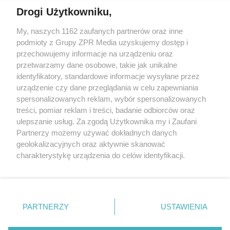
Drogi Użytkowniku,
My, naszych 1162 zaufanych partnerów oraz inne
Żaden utwór zamieszczony w serwisie nie może być powielany i
podmioty z Grupy ZPR Media uzyskujemy dostęp i
rozpowszechniany lub dalej rozpowszechniany w jakikolwiek
sposób (w tym także elektroniczny lub mechaniczny) na
przechowujemy informacje na urządzeniu oraz
jakimkolwiek polu eksploatacji w jakiejkolwiek formie, włącznie z
przetwarzamy dane osobowe, takie jak unikalne
umieszczaniem w Internecie bez pisemnej zgody właściciela praw.
Jakiekolwiek użycie lub wykorzystanie utworów w całości lub w
identyfikatory, standardowe informacje wysyłane przez
części z naruszeniem prawa, tzn. bez właściwej zgody, jest
urządzenie czy dane przeglądania w celu zapewniania
zabronione pod groźbą kary i może być ścigane prawnie.
spersonalizowanych reklam, wybór spersonalizowanych
treści, pomiar reklam i treści, badanie odbiorców oraz
ulepszanie usług. Za zgodą Użytkownika my i Zaufani
Partnerzy możemy używać dokładnych danych
geolokalizacyjnych oraz aktywnie skanować
charakterystykę urządzenia do celów identyfikacji.
O nas
Ponieważ cenimy Twoją prywatność, prosimy o zgodę na
korzystanie z tych technologii poprzez kliknięcie
Informacje prawne
„Akceptuję”. Zgoda jest dobrowolna i zawsze możesz ją
zmienić/wycofać klikając przycisk ustawień prywatności
Nasze serwisy
PARTNERZY
USTAWIENIA
znajdujący się w lewym dolnym rogu strony
. Niektóre
© 2026 Grupa ZPR Media
rodzaje przetwarzania danych nie wymagają zgody