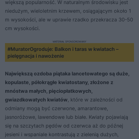
większą popularność. W naturalnym środowisku jest
niedużym, wieloletnim krzewem, osiągającym około 1
m wysokości, ale w uprawie rzadko przekracza 30-50
cm wysokości.
MATERIAŁ SPONSOROWANY
#MuratorOgroduje: Balkon i taras w kwiatach –
pielęgnacja i nawożenie
Największą ozdoba piątaka lancetowatego są duże,
kopulaste, półokrągłe kwiatostany, złożone z
mnóstwa małych, pięciopłatkowych,
gwiazdkowatych kwiatów
, które w zależności od
odmiany mogą być czerwone, amarantowe,
jasnoróżowe, lawendowe lub białe. Kwiaty pojawiają
się na szczytach pędów od czerwca aż do późnej
jesieni i wspaniale kontrastują z zielenią dużych,