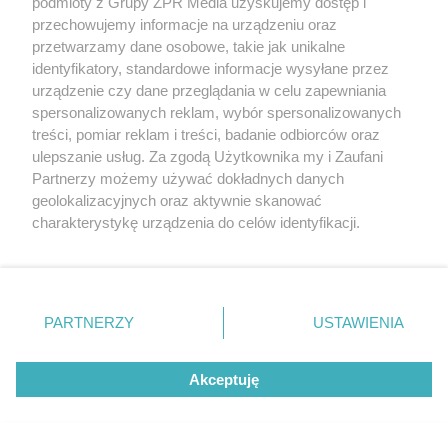
podmioty z Grupy ZPR Media uzyskujemy dostęp i
przechowujemy informacje na urządzeniu oraz
przetwarzamy dane osobowe, takie jak unikalne
identyfikatory, standardowe informacje wysyłane przez
urządzenie czy dane przeglądania w celu zapewniania
spersonalizowanych reklam, wybór spersonalizowanych
treści, pomiar reklam i treści, badanie odbiorców oraz
ulepszanie usług. Za zgodą Użytkownika my i Zaufani
Partnerzy możemy używać dokładnych danych
geolokalizacyjnych oraz aktywnie skanować
charakterystykę urządzenia do celów identyfikacji.
Ponieważ cenimy Twoją prywatność, prosimy o zgodę na
korzystanie z tych technologii poprzez kliknięcie
Rozchodniki – niezawodne rośliny na słoneczne
„Akceptuję”. Zgoda jest dobrowolna i zawsze możesz ją
miejsca
zmienić/wycofać klikając przycisk ustawień prywatności
PARTNERZY
USTAWIENIA
znajdujący się w lewym dolnym rogu strony
. Niektóre
rodzaje przetwarzania danych nie wymagają zgody
Akceptuję
użytkownika, ale masz prawo sprzeciwić się takiemu
11
przetwarzaniu. Preferencje będą miały zastosowanie tylko
na tej witrynie.