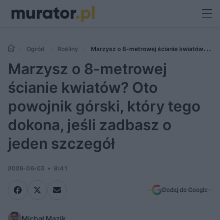
Ogród
Rośliny
Marzysz o 8-metrowej ścianie kwiatów?
Oto powojnik górski, który tego dokona, jeśli zadbasz o jeden szczegół
Marzysz o 8-metrowej
ścianie kwiatów? Oto
powojnik górski, który tego
dokona, jeśli zadbasz o
jeden szczegół
2026-06-03
8:41
Dodaj do Google
Michał Mazik