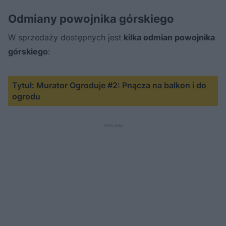
Odmiany powojnika górskiego
W sprzedaży dostępnych jest
kilka odmian powojnika
górskiego
:
Tytuł: Murator Ogroduje #2: Pnącza na balkon i do
ogrodu