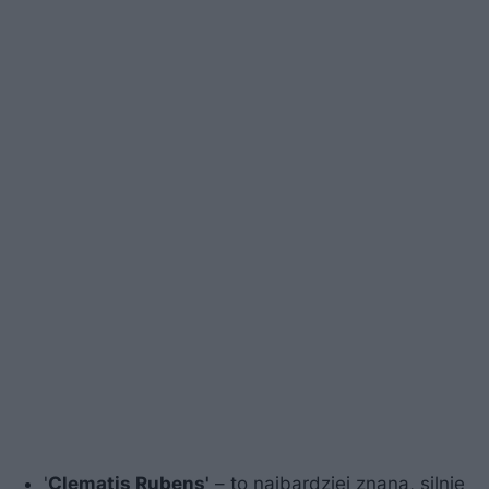
'
Clematis Rubens'
– to najbardziej znana, silnie