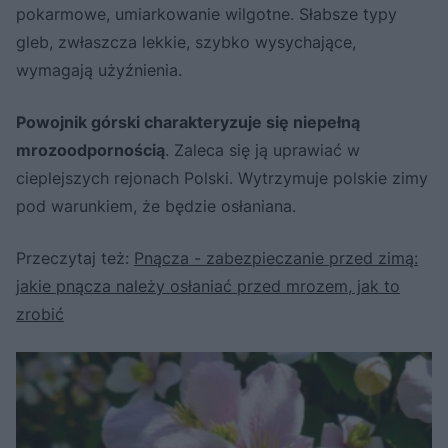
pokarmowe, umiarkowanie wilgotne. Słabsze typy
gleb, zwłaszcza lekkie, szybko wysychające,
wymagają użyźnienia.
Powojnik górski charakteryzuje się niepełną
mrozoodpornością
. Zaleca się ją uprawiać w
cieplejszych rejonach Polski. Wytrzymuje polskie zimy
pod warunkiem, że będzie osłaniana.
Przeczytaj też:
Pnącza - zabezpieczanie przed zimą:
jakie pnącza należy osłaniać przed mrozem, jak to
zrobić