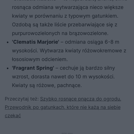
rosnąca odmiana wytwarzająca nieco większe
kwiaty w porównaniu z typowym gatunkiem.
Ozdobą są także liście przebarwiające się z
purpurowozielonych na brązowozielone.
'Clematis Marjorie'
– odmiana osiąga 6-8 m
wysokości. Wytwarza kwiaty różowokremowe z
łososiowym odcieniem.
'Fragrant Spring'
– cechuje ją bardzo silny
wzrost, dorasta nawet do 10 m wysokości.
Kwiaty są różowe, pachnące.
Przeczytaj też:
Szybko rosnące pnącza do ogrodu.
Przewodnik po gatunkach, które nie każą na siebie
czekać