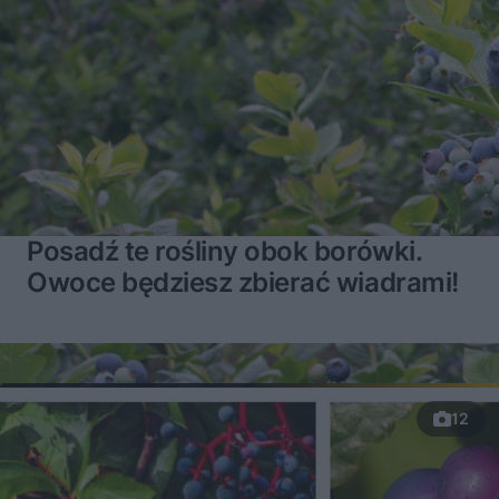
Posadź te rośliny obok borówki.
Owoce będziesz zbierać wiadrami!
12