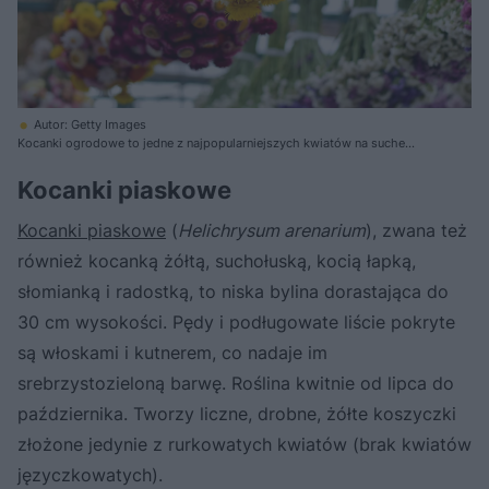
Autor: Getty Images
Kocanki ogrodowe to jedne z najpopularniejszych kwiatów na suche
bukiety
Kocanki piaskowe
Kocanki piaskowe
(
Helichrysum arenarium
), zwana też
również kocanką żółtą, suchołuską, kocią łapką,
słomianką i radostką, to niska bylina dorastająca do
30 cm wysokości. Pędy i podługowate liście pokryte
są włoskami i kutnerem, co nadaje im
srebrzystozieloną barwę. Roślina kwitnie od lipca do
października. Tworzy liczne, drobne, żółte koszyczki
złożone jedynie z rurkowatych kwiatów (brak kwiatów
języczkowatych).