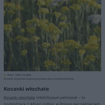
Autor: Getty Images
Kocanki piaskowe wykorzystywane są w ziołolecznictwie
Kocanki włochate
Kocanki włochate
(
Helichrysum petiolare
) – to
pochodząca z Afryki roślina, w Polsce najczęściej jest