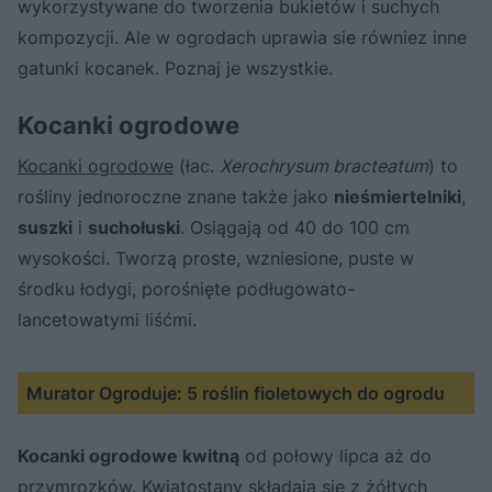
wykorzystywane do tworzenia bukietów i suchych
kompozycji. Ale w ogrodach uprawia sie równiez inne
gatunki kocanek. Poznaj je wszystkie.
Kocanki ogrodowe
Kocanki ogrodowe
(łac.
Xerochrysum bracteatum
) to
rośliny jednoroczne znane także jako
nieśmiertelniki
,
suszki
i
suchołuski
. Osiągają od 40 do 100 cm
wysokości. Tworzą proste, wzniesione, puste w
środku łodygi, porośnięte podługowato-
lancetowatymi liśćmi.
Murator Ogroduje: 5 roślin fioletowych do ogrodu
Kocanki ogrodowe kwitną
od połowy lipca aż do
przymrozków. Kwiatostany składają się z żółtych