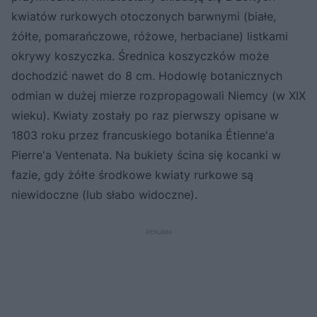
kwiatów rurkowych otoczonych barwnymi (białe,
żółte, pomarańczowe, różowe, herbaciane) listkami
okrywy koszyczka. Średnica koszyczków może
dochodzić nawet do 8 cm. Hodowlę botanicznych
odmian w dużej mierze rozpropagowali Niemcy (w XIX
wieku). Kwiaty zostały po raz pierwszy opisane w
1803 roku przez francuskiego botanika Étienne'a
Pierre'a Ventenata. Na bukiety ścina się kocanki w
fazie, gdy żółte środkowe kwiaty rurkowe są
niewidoczne (lub słabo widoczne).