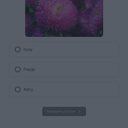
Irysy
Frezje
Astry
Następne pytanie