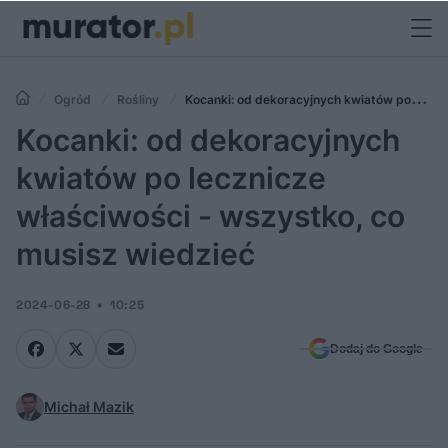
Ogród
Rośliny
Kocanki: od dekoracyjnych kwiatów po
lecznicze właściwości - wszystko, co musisz wiedzieć
Kocanki: od dekoracyjnych
kwiatów po lecznicze
właściwości - wszystko, co
musisz wiedzieć
2024-06-28
10:25
Dodaj do Google
Michał Mazik