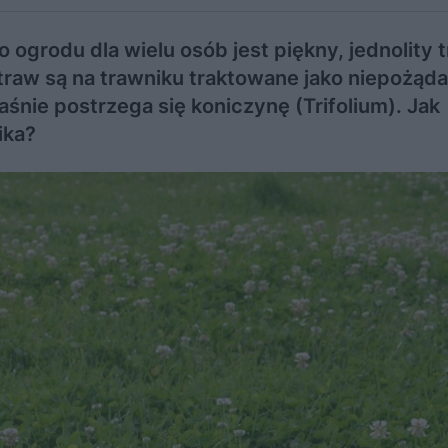
grodu dla wielu osób jest piękny, jednolity t
traw są na trawniku traktowane jako niepożąd
łaśnie postrzega się koniczynę (Trifolium). Jak
ika?