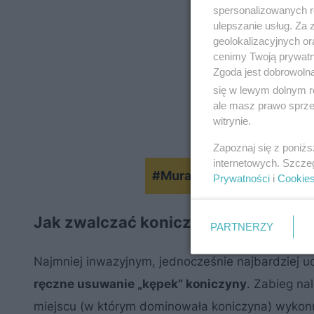
spersonalizowanych re
ulepszanie usług. Za
geolokalizacyjnych or
cenimy Twoją prywatno
Zgoda jest dobrowoln
się w lewym dolnym r
ale masz prawo sprzec
witrynie.
Zapoznaj się z poniż
internetowych. Szcze
#MuratorOgroduje: Trawni
Prywatności
i
Cookie
Jak zwalczać koniczynę na trawniku
PARTNERZY
Najmniej inwazyjnym, jednocześnie najbardziej 
ręczne usuwanie „kępek” koniczyny
. Zabieg na
miejscu (w którym dominowała koniczyna) wykonu