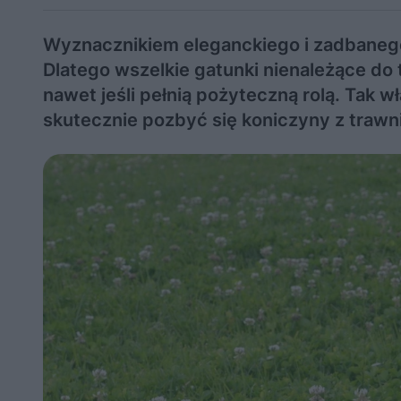
Wyznacznikiem eleganckiego i zadbanego o
Dlatego wszelkie gatunki nienależące do 
nawet jeśli pełnią pożyteczną rolą. Tak w
skutecznie pozbyć się koniczyny z trawn