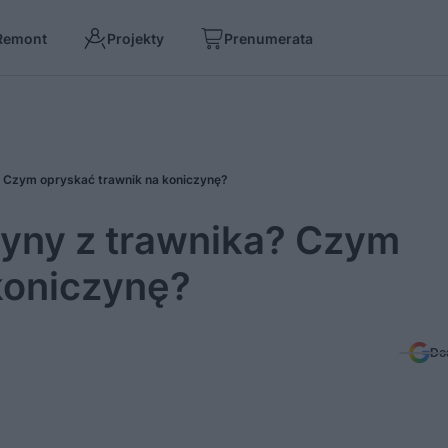
Remont
Projekty
Prenumerata
? Czym opryskać trawnik na koniczynę?
zyny z trawnika? Czym
koniczynę?
Do