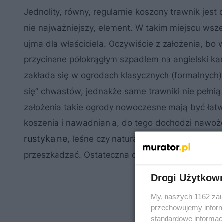
Jednolity, równy, regularnie koszony trawnik jes
nie najważniejszy, element. W takim miejscu wsze
ujma dla właściciela. Oczywiście z założenia, bo
przycinane półokrągłym szpadlem na angielski ka
zakłada się w ogrodach klasycznych (formalnych
się” chwastów, jednakże same trawniki nie pełnią 
założenia takie ogrody nowoczesne mają być łatw
koszenia i nawadniania, do tego dochodzi nawoż
rustykalne
, leśne czy naturalistyczne nie są aż t
przeszkadzać. Ostateczna decyzja należy jednak 
Drogi Użytkow
My, naszych 1162 zau
przechowujemy informa
standardowe informac