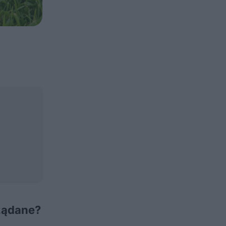
ożądane?