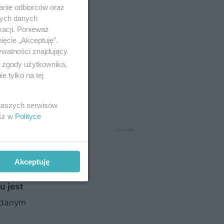
anie odbiorców oraz
nych danych
kacji. Ponieważ
ięcie „Akceptuję”.
ywatności znajdujący
ą zgody użytkownika,
 tylko na tej
 naszych serwisów
esz w
Polityce
Akceptuję
u jest
w danym