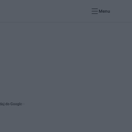
Menu
daj do Google