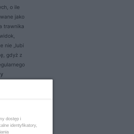
ch, o ile
owane jako
a trawnika
widok,
 nie „lubi
ię, gdyż z
egularnego
dy
y dostęp i
lne identyfikatory,
iania