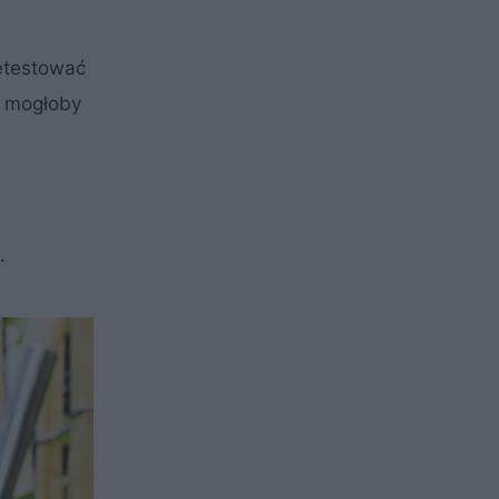
zetestować
ż mogłoby
.