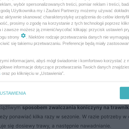
klam, wybór spersonalizowanych treści, pomiar reklam i treści, bad
 zgodą Użytkownika my i Zaufani Partnerzy możemy używać dokład
az aktywnie skanować charakterystykę urządzenia do celów identyfi
ść, prosimy o zgodę na korzystanie z tych technologii poprzez klikn
a i zawsze możesz ją zmienić/wycofać klikając przycisk ustawień pr
ogu strony
. Niektóre rodzaje przetwarzania danych nie wymagaj
iwić się takiemu przetwarzaniu. Preferencje będą miały zastosowanie
szymi informacjami, abyś mógł świadomie i komfortowo korzystać z
gółowe informacje dotyczące przetwarzania Twoich danych znajdzi
k po zimie
s
oraz po kliknięciu w „Ustawienia”.
?
USTAWIENIA
uciążliwym
sposobem zwalczania koniczyny na trawnik
leży ponawiać kilka razy w sezonie. W razie potrzeby 
je się dosiewy trawy, a następnie nawadnianie.