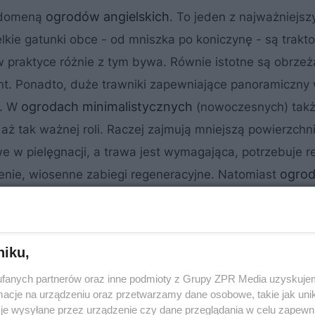
ogrodów angielskich
t domeną
. To jeden z najważniejszy
lkie gatunki obce - od mniszka po koniczynę - są trakt
 w praktyce różnie z tym bywa. Równie istotne są obrzeż
nt. Ponadto, duże trawniki zapewniające panoramiczny 
ogrodach minimalistycznych
). W
(nowoczesnych) także
aż tak ważnej roli. Raczej zajmują mniejszą powierzchn
e w pielęgnacji, a trawa jest wymagająca, potrzebuje r
ogro
enie, wiosenne zabiegi regeneracyjne. Natomiast
ak restrykcyjne. Koniczyna niekoniecznie musi w nich
do właściciela ogrodu.
niku,
fanych partnerów oraz inne podmioty z Grupy ZPR Media uzyskujem
cje na urządzeniu oraz przetwarzamy dane osobowe, takie jak unika
je wysyłane przez urządzenie czy dane przeglądania w celu zapewn