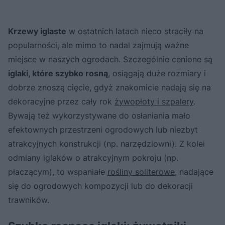
Krzewy iglaste
w ostatnich latach nieco straciły na
popularności, ale mimo to nadal zajmują ważne
miejsce w naszych ogrodach. Szczególnie cenione są
iglaki, które szybko rosną
, osiągają duże rozmiary i
dobrze znoszą cięcie, gdyż znakomicie nadają się na
dekoracyjne przez cały rok
żywopłoty i szpalery
.
Bywają też wykorzystywane do osłaniania mało
efektownych przestrzeni ogrodowych lub niezbyt
atrakcyjnych konstrukcji (np. narzędziowni). Z kolei
odmiany iglaków o atrakcyjnym pokroju (np.
płaczącym), to wspaniałe
rośliny soliterowe
, nadające
się do ogrodowych kompozycji lub do dekoracji
trawników.