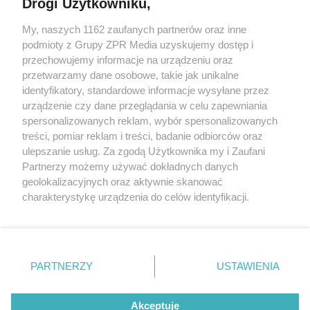
Drogi Użytkowniku,
My, naszych 1162 zaufanych partnerów oraz inne
Żaden utwór zamieszczony w serwisie nie może być powielany i
podmioty z Grupy ZPR Media uzyskujemy dostęp i
rozpowszechniany lub dalej rozpowszechniany w jakikolwiek
sposób (w tym także elektroniczny lub mechaniczny) na
przechowujemy informacje na urządzeniu oraz
jakimkolwiek polu eksploatacji w jakiejkolwiek formie, włącznie z
przetwarzamy dane osobowe, takie jak unikalne
umieszczaniem w Internecie bez pisemnej zgody właściciela praw.
Jakiekolwiek użycie lub wykorzystanie utworów w całości lub w
identyfikatory, standardowe informacje wysyłane przez
części z naruszeniem prawa, tzn. bez właściwej zgody, jest
urządzenie czy dane przeglądania w celu zapewniania
zabronione pod groźbą kary i może być ścigane prawnie.
spersonalizowanych reklam, wybór spersonalizowanych
treści, pomiar reklam i treści, badanie odbiorców oraz
ulepszanie usług. Za zgodą Użytkownika my i Zaufani
Partnerzy możemy używać dokładnych danych
geolokalizacyjnych oraz aktywnie skanować
charakterystykę urządzenia do celów identyfikacji.
O nas
Ponieważ cenimy Twoją prywatność, prosimy o zgodę na
korzystanie z tych technologii poprzez kliknięcie
Informacje prawne
„Akceptuję”. Zgoda jest dobrowolna i zawsze możesz ją
zmienić/wycofać klikając przycisk ustawień prywatności
Nasze serwisy
PARTNERZY
USTAWIENIA
znajdujący się w lewym dolnym rogu strony
. Niektóre
© 2026 Grupa ZPR Media
rodzaje przetwarzania danych nie wymagają zgody
Akceptuję
użytkownika, ale masz prawo sprzeciwić się takiemu