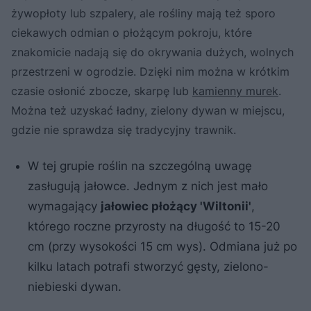
żywopłoty lub szpalery, ale rośliny mają też sporo
ciekawych odmian o płożącym pokroju, które
znakomicie nadają się do okrywania dużych, wolnych
przestrzeni w ogrodzie. Dzięki nim można w krótkim
czasie osłonić zbocze, skarpę lub
kamienny murek
.
Można też uzyskać ładny, zielony dywan w miejscu,
gdzie nie sprawdza się tradycyjny trawnik.
W tej grupie roślin na szczególną uwagę
zasługują jałowce. Jednym z nich jest mało
wymagający
jałowiec płożący 'Wiltonii'
,
którego roczne przyrosty na długość to 15-20
cm (przy wysokości 15 cm wys). Odmiana już po
kilku latach potrafi stworzyć gęsty, zielono-
niebieski dywan.