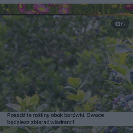
15
Posadź te rośliny obok borówki. Owoce
będziesz zbierać wiadrami!