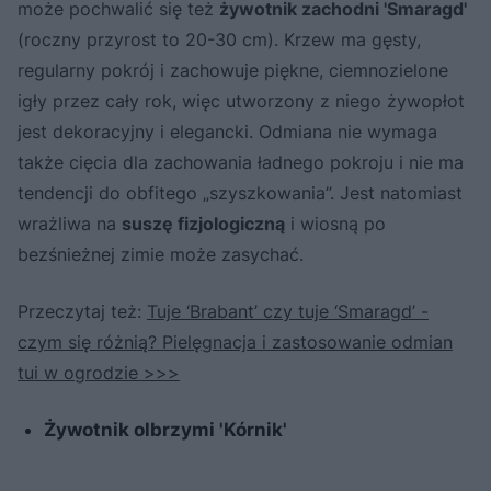
może pochwalić się też
żywotnik zachodni 'Smaragd'
(roczny przyrost to 20-30 cm). Krzew ma gęsty,
regularny pokrój i zachowuje piękne, ciemnozielone
igły przez cały rok, więc utworzony z niego żywopłot
jest dekoracyjny i elegancki. Odmiana nie wymaga
także cięcia dla zachowania ładnego pokroju i nie ma
tendencji do obfitego „szyszkowania”. Jest natomiast
wrażliwa na
suszę fizjologiczną
i wiosną po
bezśnieżnej zimie może zasychać.
Przeczytaj też:
Tuje ‘Brabant’ czy tuje ‘Smaragd’ -
czym się różnią? Pielęgnacja i zastosowanie odmian
tui w ogrodzie >>>
Żywotnik olbrzymi 'Kórnik'