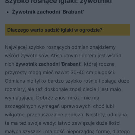
Szybko rosnące iglaki: żywotniki
Żywotnik zachodni 'Brabant'
Dlaczego warto sadzić iglaki w ogrodzie?
Najwięcej szybko rosnących odmian znajdziemy
wśród żywotników. Absolutnym liderem jest wśród
nich
żywotnik zachodni 'Brabant'
, której roczne
przyrosty mogą mieć nawet 30-40 cm długości.
Odmiana nie tylko bardzo szybko rośnie i osiąga duże
rozmiary, ale też doskonale znosi ciecie i jest mało
wymagająca. Dobrze znosi mróz i nie ma
szczególnych wymagań uprawowych, choć lubi
wilgotne, przepuszczalne podłoża. Niestety, odmiana
ta ma też swoje wady: łatwo zawiązuje duże ilości
małych szyszek i ma dość nieporządną formę, dlatego