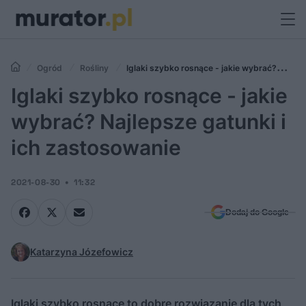
Ogród
Rośliny
Iglaki szybko rosnące - jakie wybrać?
Najlepsze gatunki i ich zastosowanie
Iglaki szybko rosnące - jakie
wybrać? Najlepsze gatunki i
ich zastosowanie
2021-08-30
11:32
Dodaj do Google
Katarzyna Józefowicz
Iglaki szybko rosnące to dobre rozwiązanie dla tych,