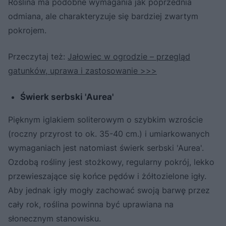
Roślina ma podobne wymagania jak poprzednia
odmiana, ale charakteryzuje się bardziej zwartym
pokrojem.
Przeczytaj też:
Jałowiec w ogrodzie – przegląd
gatunków, uprawa i zastosowanie >>>
Świerk serbski 'Aurea'
Pięknym iglakiem soliterowym o szybkim wzroście
(roczny przyrost to ok. 35-40 cm.) i umiarkowanych
wymaganiach jest natomiast świerk serbski 'Aurea'.
Ozdobą rośliny jest stożkowy, regularny pokrój, lekko
przewieszające się końce pędów i żółtozielone igły.
Aby jednak igły mogły zachować swoją barwę przez
cały rok, roślina powinna być uprawiana na
słonecznym stanowisku.