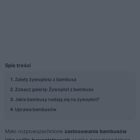
Spis treści
Zalety żywopłotu z bambusa
Zobacz galerię: Żywopłot z bambusa
Jakie bambusy nadają się na żywopłot?
Uprawa bambusów
Mało rozpowszechnione
zastosowanie bambusów
jako roślin żywopłotowych
wynika prawdopodobnie