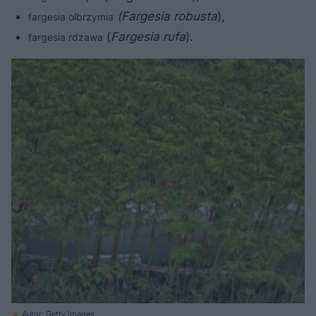
(Fargesia robusta
),
fargesia olbrzymia
(
Fargesia rufa
).
fargesia rdzawa
Autor: Getty Images