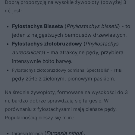
Dobrą propozycją na wysokie żywopłoty (powyżej 3
m) jest:
Fylostachys Bisseta
(
Phyllostachys bissetii
) - to
jeden z najgęstszych bambusów drzewiastych.
Fylostachys złotobruzdowy
(
Phyllostachys
aureosulcata
) - ma atrakcyjne pędy, przybiera
intensywnie żółto barwę.
- ma
Fylostachys złotobruzdowy odmiana 'Spectabilis'
pędy żółte z zielonym, pionowym paskiem.
Na średnie żywopłoty, formowane na wysokości do 3
m, bardzo dobrze sprawdzają się fargesie. W
porównaniu z fylostachysami mają cieńsze pędy.
Popularnością cieszy się m.in.:
(
Fargesia nitida
),
fargesia lśniąca