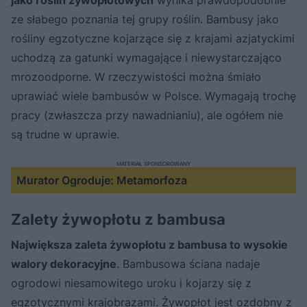
ze słabego poznania tej grupy roślin. Bambusy jako
rośliny egzotyczne kojarzące się z krajami azjatyckimi
uchodzą za gatunki wymagające i niewystarczająco
mrozoodporne. W rzeczywistości można śmiało
uprawiać wiele bambusów w Polsce. Wymagają trochę
pracy (zwłaszcza przy nawadnianiu), ale ogółem nie
są trudne w uprawie.
MATERIAŁ SPONSOROWANY
Murator Ogroduje: Metamorfoza
Zalety żywopłotu z bambusa
Największa zaleta żywopłotu z bambusa to wysokie
walory dekoracyjne
. Bambusowa ściana nadaje
ogrodowi niesamowitego uroku i kojarzy się z
egzotycznymi krajobrazami. Żywopłot jest ozdobny z