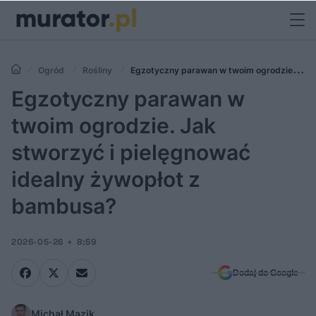
Ogród
Rośliny
Egzotyczny parawan w twoim ogrodzie. Jak
stworzyć i pielęgnować idealny żywopłot z bambusa?
Egzotyczny parawan w
twoim ogrodzie. Jak
stworzyć i pielęgnować
idealny żywopłot z
bambusa?
2026-05-26
8:59
Dodaj do Google
Michał Mazik