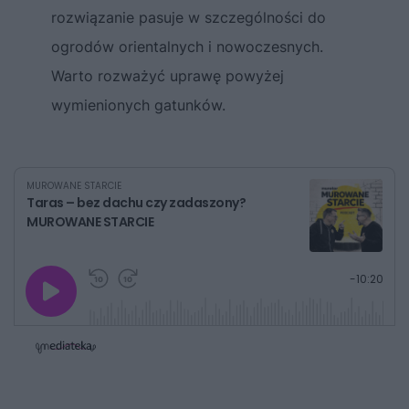
rozwiązanie pasuje w szczególności do
ogrodów orientalnych i nowoczesnych.
Warto rozważyć uprawę powyżej
wymienionych gatunków.
MUROWANE STARCIE
Taras – bez dachu czy zadaszony?
MUROWANE STARCIE
G
P
P
P
-
10:20
r
r
r
o
a
z
z
j
z
e
e
w
w
o
i
i
s
ń
ń
t
1
1
0
0
a
s
s
ł
d
d