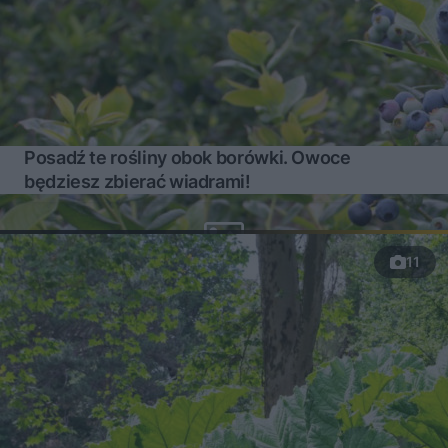
Posadź te rośliny obok borówki. Owoce
będziesz zbierać wiadrami!
11