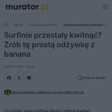
Ogród
Porady ogrodnicze
Surfinie przestały kwitnąć?
Zrób tę prostą odżywkę z banana
Surfinie przestały kwitnąć?
Zrób tę prostą odżywkę z
banana
2026-07-14
16:22
Dodaj do Google
Opracowanie: redakcja serwisu Murator.pl
Co zrobić żeby surfinie długo i obficie kwitły?