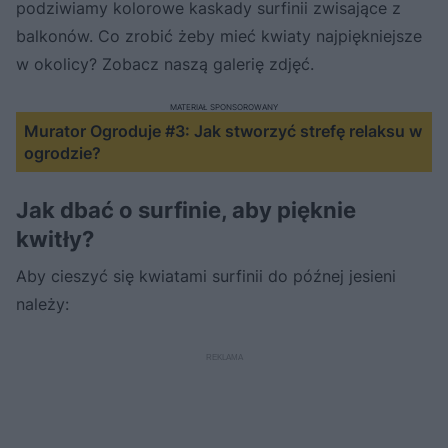
podziwiamy kolorowe kaskady surfinii zwisające z
balkonów. Co zrobić żeby mieć kwiaty najpiękniejsze
w okolicy? Zobacz naszą galerię zdjęć.
MATERIAŁ SPONSOROWANY
Murator Ogroduje #3: Jak stworzyć strefę relaksu w
ogrodzie?
Jak dbać o surfinie, aby pięknie
kwitły?
Aby cieszyć się kwiatami surfinii do późnej jesieni
należy: