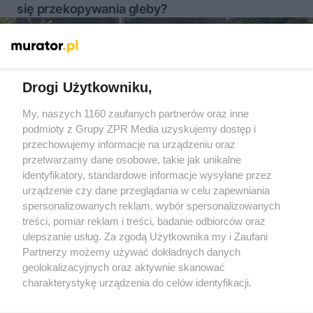
się przekopywania gleby?
Więcej
Drogi Użytkowniku,
My, naszych 1160 zaufanych partnerów oraz inne
Żaden utwór zamieszczony w serwisie nie może być powielany i
podmioty z Grupy ZPR Media uzyskujemy dostęp i
rozpowszechniany lub dalej rozpowszechniany w jakikolwiek
sposób (w tym także elektroniczny lub mechaniczny) na
przechowujemy informacje na urządzeniu oraz
jakimkolwiek polu eksploatacji w jakiejkolwiek formie, włącznie z
przetwarzamy dane osobowe, takie jak unikalne
umieszczaniem w Internecie bez pisemnej zgody właściciela praw.
Jakiekolwiek użycie lub wykorzystanie utworów w całości lub w
identyfikatory, standardowe informacje wysyłane przez
części z naruszeniem prawa, tzn. bez właściwej zgody, jest
urządzenie czy dane przeglądania w celu zapewniania
zabronione pod groźbą kary i może być ścigane prawnie.
spersonalizowanych reklam, wybór spersonalizowanych
treści, pomiar reklam i treści, badanie odbiorców oraz
ulepszanie usług. Za zgodą Użytkownika my i Zaufani
Partnerzy możemy używać dokładnych danych
geolokalizacyjnych oraz aktywnie skanować
charakterystykę urządzenia do celów identyfikacji.
O nas
Ponieważ cenimy Twoją prywatność, prosimy o zgodę na