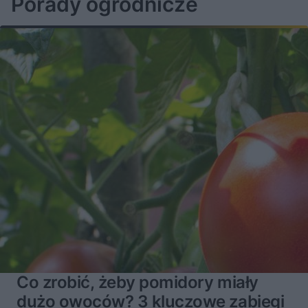
Porady ogrodnicze
z
ł
z
a
u
o
s
d
u
Â
Co zrobić, żeby pomidory miały
dużo owoców? 3 kluczowe zabiegi