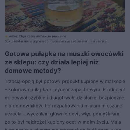
Autor: Olga Kass/ Archiwum prywatne
Sok z nektarynki z płynem do mycia naczyń zadziałał w minimalnym
stopniu. Udało mi się zwabić tylko jedną muszkę
Gotowa pułapka na muszki owocówki
ze sklepu: czy działa lepiej niż
domowe metody?
Trzecią opcją był gotowy produkt kupiony w markecie
– kolorowa pułapka z płynem zapachowym. Producent
obiecywał szybkie i długotrwałe działanie, bezpieczne
dla domowników. Po rozpakowaniu miałam mieszane
uczucia – wyczułam głównie ocet, więc pomyślałam,
że to był najdrożej kupiony ocet w moim życiu. Mała
buteleczka z płynem ma starczyć na jakiś czas, więc