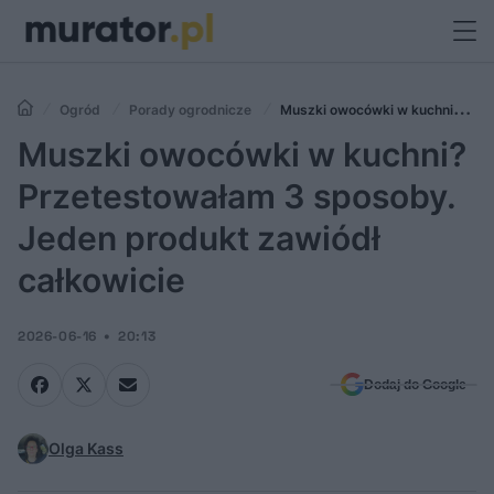
Ogród
Porady ogrodnicze
Muszki owocówki w kuchni?
Przetestowałam 3 sposoby. Jeden produkt zawiódł całkowicie
Muszki owocówki w kuchni?
Przetestowałam 3 sposoby.
Jeden produkt zawiódł
całkowicie
2026-06-16
20:13
Dodaj do Google
Olga Kass