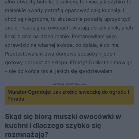
albo otwartą butelkę z sokiem, ten wie, jak szybko te
maleńkie owady potrafią opanować całą kuchnię. I
choć są niegroźne, to skutecznie potrafią uprzykrzyć
życie – siadają na owocach, wlatują do szklanek, a ich
ilość z dnia na dzień rośnie. Postanowiłam więc
sprawdzić na własnej skórze, co działa, a co nie.
Przetestowałam dwa domowe sposoby i jeden
gotowy produkt ze sklepu. Efekty? Delikatnie mówiąc
– nie do końca takie, jakich się spodziewałam.
MATERIAŁ SPONSOROWANY
Murator Ogroduje: Jak zrobić ławeczkę do ogrodu I
Porada
Skąd się biorą muszki owocówki w
kuchni i dlaczego szybko się
rozmnażają?