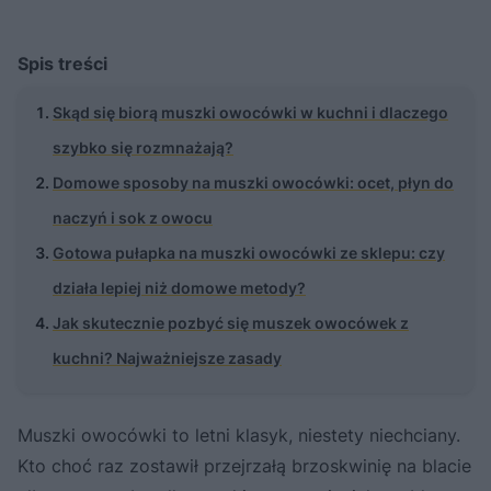
Spis treści
Skąd się biorą muszki owocówki w kuchni i dlaczego
szybko się rozmnażają?
Domowe sposoby na muszki owocówki: ocet, płyn do
naczyń i sok z owocu
Gotowa pułapka na muszki owocówki ze sklepu: czy
działa lepiej niż domowe metody?
Jak skutecznie pozbyć się muszek owocówek z
kuchni? Najważniejsze zasady
Muszki owocówki to letni klasyk, niestety niechciany.
Kto choć raz zostawił przejrzałą brzoskwinię na blacie