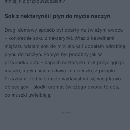
mniej, niż przypuszczałam?
Sok z nektarynki i płyn do mycia naczyń
Drugi domowy sposób był oparty na świeżym owocu
– konkretnie soku z nektarynki. Wraz z kawałkami
miąższu wlałam sok do mini słoika i dodałam odrobinę
płynu do naczyń. Pomysł był podobny jak w
przypadku octu – zapach nektarynki miał przyciągnąć
muszki, a płyn uniemożliwić im ucieczkę z pułapki.
Przyznam, że ten sposób wydawał mi się wyjątkowo
obiecujący – słodki aromat świeżego owocu to coś,
co muszki uwielbiają.