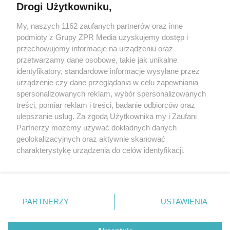
Drogi Użytkowniku,
My, naszych 1162 zaufanych partnerów oraz inne
Żaden utwór zamieszczony w serwisie nie może być powielany i
podmioty z Grupy ZPR Media uzyskujemy dostęp i
rozpowszechniany lub dalej rozpowszechniany w jakikolwiek
sposób (w tym także elektroniczny lub mechaniczny) na
przechowujemy informacje na urządzeniu oraz
jakimkolwiek polu eksploatacji w jakiejkolwiek formie, włącznie z
przetwarzamy dane osobowe, takie jak unikalne
umieszczaniem w Internecie bez pisemnej zgody właściciela praw.
Jakiekolwiek użycie lub wykorzystanie utworów w całości lub w
identyfikatory, standardowe informacje wysyłane przez
części z naruszeniem prawa, tzn. bez właściwej zgody, jest
urządzenie czy dane przeglądania w celu zapewniania
zabronione pod groźbą kary i może być ścigane prawnie.
spersonalizowanych reklam, wybór spersonalizowanych
treści, pomiar reklam i treści, badanie odbiorców oraz
ulepszanie usług. Za zgodą Użytkownika my i Zaufani
Partnerzy możemy używać dokładnych danych
geolokalizacyjnych oraz aktywnie skanować
charakterystykę urządzenia do celów identyfikacji.
O nas
Ponieważ cenimy Twoją prywatność, prosimy o zgodę na
korzystanie z tych technologii poprzez kliknięcie
Informacje prawne
„Akceptuję”. Zgoda jest dobrowolna i zawsze możesz ją
zmienić/wycofać klikając przycisk ustawień prywatności
Nasze serwisy
PARTNERZY
USTAWIENIA
znajdujący się w lewym dolnym rogu strony
. Niektóre
rodzaje przetwarzania danych nie wymagają zgody
© 2026 Grupa ZPR Media