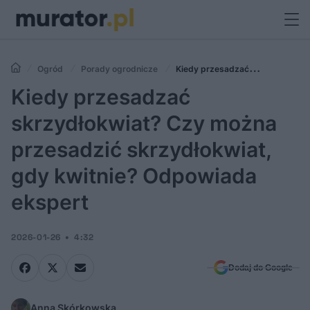
Ogród
Porady ogrodnicze
Kiedy przesadzać
skrzydłokwiat? Czy można przesadzić skrzydłokwiat, gdy kwitnie?
Kiedy przesadzać
Odpowiada ekspert
skrzydłokwiat? Czy można
przesadzić skrzydłokwiat,
gdy kwitnie? Odpowiada
ekspert
2026-01-26
4:32
Dodaj do Google
Anna Skórkowska