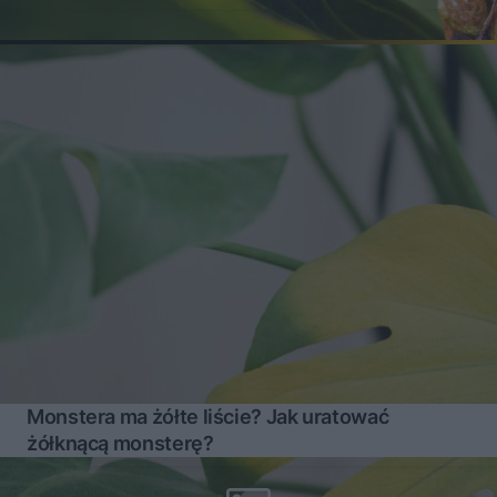
Monstera ma żółte liście? Jak uratować
żółknącą monsterę?