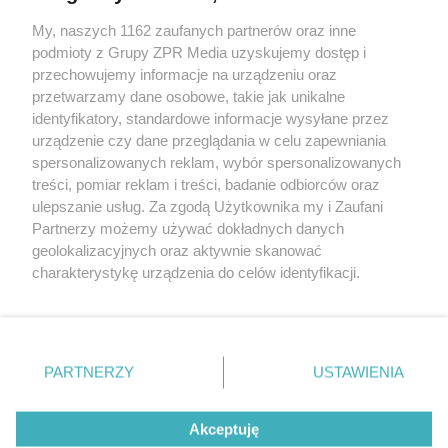
My, naszych 1162 zaufanych partnerów oraz inne
Żaden utwór zamieszczony w serwisie nie może być powielany i
podmioty z Grupy ZPR Media uzyskujemy dostęp i
rozpowszechniany lub dalej rozpowszechniany w jakikolwiek
sposób (w tym także elektroniczny lub mechaniczny) na
przechowujemy informacje na urządzeniu oraz
jakimkolwiek polu eksploatacji w jakiejkolwiek formie, włącznie z
przetwarzamy dane osobowe, takie jak unikalne
umieszczaniem w Internecie bez pisemnej zgody właściciela praw.
Jakiekolwiek użycie lub wykorzystanie utworów w całości lub w
identyfikatory, standardowe informacje wysyłane przez
części z naruszeniem prawa, tzn. bez właściwej zgody, jest
urządzenie czy dane przeglądania w celu zapewniania
zabronione pod groźbą kary i może być ścigane prawnie.
spersonalizowanych reklam, wybór spersonalizowanych
treści, pomiar reklam i treści, badanie odbiorców oraz
ulepszanie usług. Za zgodą Użytkownika my i Zaufani
Partnerzy możemy używać dokładnych danych
geolokalizacyjnych oraz aktywnie skanować
charakterystykę urządzenia do celów identyfikacji.
O nas
Ponieważ cenimy Twoją prywatność, prosimy o zgodę na
korzystanie z tych technologii poprzez kliknięcie
Informacje prawne
„Akceptuję”. Zgoda jest dobrowolna i zawsze możesz ją
zmienić/wycofać klikając przycisk ustawień prywatności
Nasze serwisy
PARTNERZY
USTAWIENIA
znajdujący się w lewym dolnym rogu strony
. Niektóre
© 2026 Grupa ZPR Media
rodzaje przetwarzania danych nie wymagają zgody
Akceptuję
użytkownika, ale masz prawo sprzeciwić się takiemu