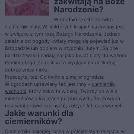
zakwitają na Boże
Narodzenie?
W grudniu często zakwita
ciemiernik biały
. W niektórych krajach nazywany jest
w związku z tym różą Bożego Narodzenia. Jednak
zależnie od pogody kwiaty mogą się pojawiać już w
listopadzie lub dopiero w styczniu i lutym. Są one
bardzo trwałe i nadają się jako kwiat cięty do wazonu.
Pomimo tego, że roślina ta wygląda na delikatną,
dobrze znosi mróz.
Przeczytaj też:
Co kwitnie zimą w ogrodzie
W ogrodach uprawiany też jest inny –
ciemiernik
wschodni
, który zakwita wiosną. Tworzy on wiele
mieszańców o kwiatach purpurowych, fioletowych
(czasami prawie czarnych), żółtych lub czerwonych.
Jakie warunki dla
ciemierników?
Ciemierniki najlepiej rosną w półcienistym miejscu, w