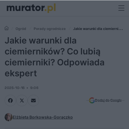
Ogród
Porady ogrodnicze
Jakie warunki dla ciemierników?
Co lubią ciemierniki? Odpowiada ekspert
Jakie warunki dla
ciemierników? Co lubią
ciemierniki? Odpowiada
ekspert
2025-10-16
9:06
Dodaj do Google
Elżbieta Borkowska-Gorączko