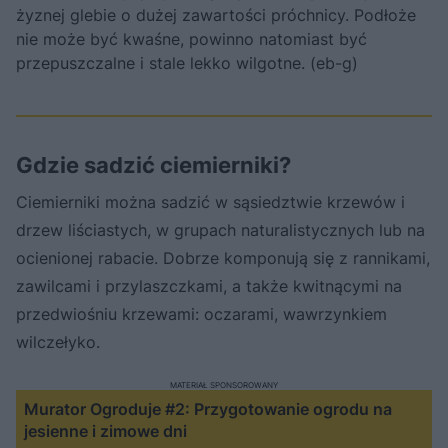
żyznej glebie o dużej zawartości próchnicy. Podłoże
nie może być kwaśne, powinno natomiast być
przepuszczalne i stale lekko wilgotne. (eb-g)
Gdzie sadzić ciemierniki?
Ciemierniki można sadzić w sąsiedztwie krzewów i
drzew liściastych, w grupach naturalistycznych lub na
ocienionej rabacie. Dobrze komponują się z rannikami,
zawilcami i przylaszczkami, a także kwitnącymi na
przedwiośniu krzewami: oczarami, wawrzynkiem
wilczełyko.
MATERIAŁ SPONSOROWANY
Murator Ogroduje #2: Przygotowanie ogrodu na
jesienne i zimowe dni