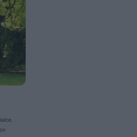
iałce.
 po