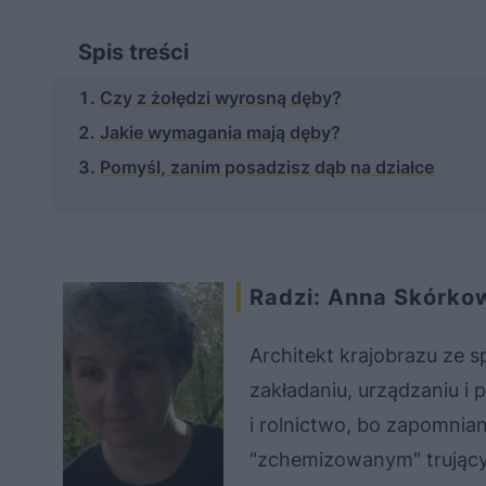
Spis treści
Czy z żołędzi wyrosną dęby?
Jakie wymagania mają dęby?
Pomyśl, zanim posadzisz dąb na działce
Radzi: Anna Skórko
Architekt krajobrazu ze sp
zakładaniu, urządzaniu i
i rolnictwo, bo zapomnia
"zchemizowanym" trującym