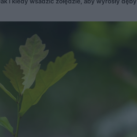
 i kiedy wsadzić żołędzie, aby wyrosły dęby