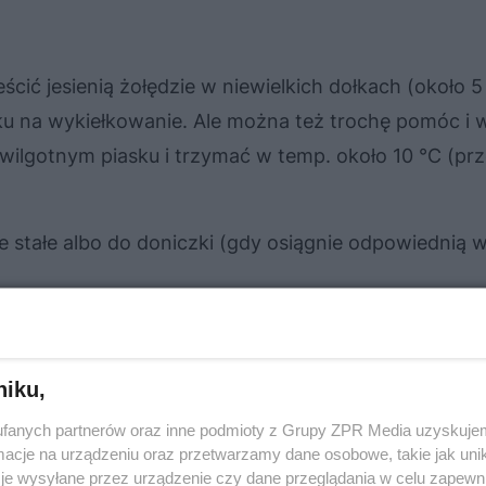
eścić jesienią żołędzie w niewielkich dołkach (około 
oku na wykiełkowanie. Ale można też trochę pomóc i
 wilgotnym piasku i trzymać w temp. około 10 °C (pr
 stałe albo do doniczki (gdy osiągnie odpowiednią w
ć, czy w ogrodzie jest wystarczająco dużo miejsca,
t długowieczny i może rozrosnąć się do imponującyc
niku,
fanych partnerów oraz inne podmioty z Grupy ZPR Media uzyskujem
 Poznaj długowieczne drzewa do ogrodu
cje na urządzeniu oraz przetwarzamy dane osobowe, takie jak unika
je wysyłane przez urządzenie czy dane przeglądania w celu zapewn