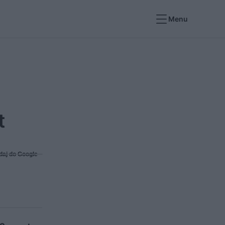
Menu
t
daj do Google