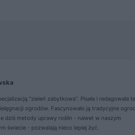
wska
ecjalizacją "zieleń zabytkowa". Pisała i redagowała t
 pielęgnacji ogrodów. Fascynowało ją tradycyjne ogro
ne dziś metody uprawy roślin - nawet w naszym
 świecie - pozwalają nieco lepiej żyć.