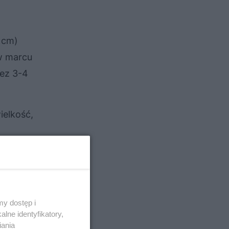
5 cm)
 w marcu
zez 3-4
ielkość,
h
y dostęp i
lne identyfikatory,
iania