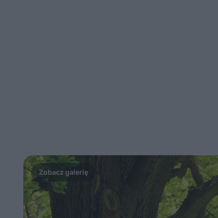
Nie można odtworzyć wide
Spróbuj ponownie