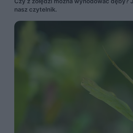
Czy z żołędzi można wyhodować dęby? Jak
nasz czytelnik.