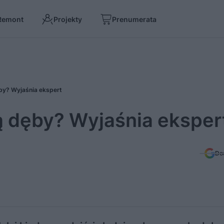
Remont
Projekty
Prenumerata
by? Wyjaśnia ekspert
ą dęby? Wyjaśnia eksper
Do