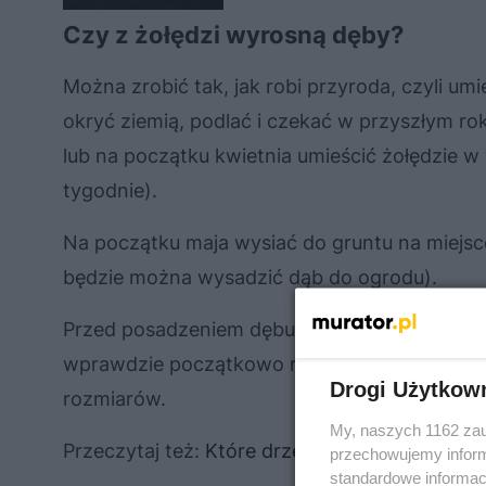
Czy z żołędzi wyrosną dęby?
Można zrobić tak, jak robi przyroda, czyli umi
okryć ziemią, podlać i czekać w przyszłym r
lub na początku kwietnia umieścić żołędzie w
tygodnie).
Na początku maja wysiać do gruntu na miejsce
będzie można wysadzić dąb do ogrodu).
Przed posadzeniem dębu proszę się zastanowi
wprawdzie początkowo rośnie powoli, ale jes
Drogi Użytkow
rozmiarów.
My, naszych 1162 zau
Przeczytaj też:
Które drzewa żyją najdłużej?
przechowujemy informa
standardowe informac