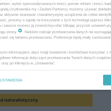
klam, wybór spersonalizowanych treści, pomiar reklam i treści, bad
 zgodą Użytkownika my i Zaufani Partnerzy możemy używać dokład
az aktywnie skanować charakterystykę urządzenia do celów identyfi
ść, prosimy o zgodę na korzystanie z tych technologii poprzez klikn
a i zawsze możesz ją zmienić/wycofać klikając przycisk ustawień pr
ogu strony
. Niektóre rodzaje przetwarzania danych nie wymagaj
rancyjne w stosunku do podłoża, są raczej odporne n
iwić się takiemu przetwarzaniu. Preferencje będą miały zastosowanie
łotny). Warto pamiętać, że to dąb to drzewo potrzebują
ć, że dęby wykształcają z reguły głęboki, rozbudowan
szymi informacjami, abyś mógł świadomie i komfortowo korzystać z
 na silne wiatry. Jednak z tego samego powodu, dąb nie
gółowe informacje dotyczące przetwarzania Twoich danych znajdzi
s
oraz po kliknięciu w „Ustawienia”.
 przypadku starszych drzew. Dęby to nie tylko atrakcja 
e) dla wielu zwierząt, m.in. dla wiewiórek, jeleni, jeży, 
USTAWIENIA
d naturalistyczny