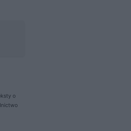
eksty o
dnictwo