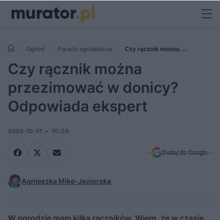
Ogród
Porady ogrodnicze
Czy rącznik można
przezimować w donicy? Odpowiada ekspert
Czy rącznik można
przezimować w donicy?
Odpowiada ekspert
2025-10-21
10:29
Dodaj do Google
Agnieszka Mike-Jeziorska
W ogrodzie mam kilka rączników. Wiem, że w czasie