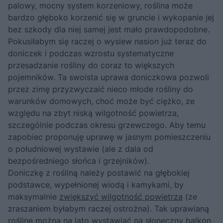
palowy, mocny system korzeniowy, roślina może
bardzo głęboko korzenić się w gruncie i wykopanie jej
bez szkody dla niej samej jest mało prawdopodobne.
Pokusiłabym się raczej o wysiew nasion już teraz do
doniczek i podczas wzrostu systematyczne
przesadzanie rośliny do coraz to większych
pojemników. Ta swoista uprawa doniczkowa pozwoli
przez zimę przyzwyczaić nieco młode rośliny do
warunków domowych, choć może być ciężko, ze
względu na zbyt niską wilgotność powietrza,
szczególnie podczas okresu grzewczego. Aby temu
zapobiec proponuję uprawę w jasnym pomieszczeniu
o południowej wystawie (ale z dala od
bezpośredniego słońca i grzejników).
Doniczkę z rośliną należy postawić na głębokiej
podstawce, wypełnionej wiodą i kamykami, by
maksymalnie
zwiększyć wilgotność powietrza
(ze
zraszaniem byłabym raczej ostrożna). Tak uprawianą
roślinę można na lato wystawiać na słoneczny balkon