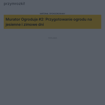
przymrozki!
MATERIAŁ SPONSOROWANY
Murator Ogroduje #2: Przygotowanie ogrodu na
jesienne i zimowe dni