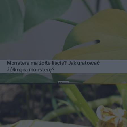
Monstera ma żółte liście? Jak uratować
żółknącą monsterę?