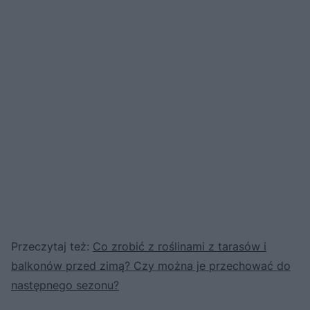
Przeczytaj też:
Co zrobić z roślinami z tarasów i
balkonów przed zimą? Czy można je przechować do
następnego sezonu?