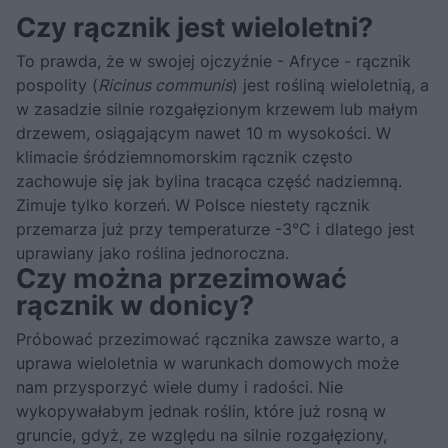
Czy rącznik jest wieloletni?
To prawda, że w swojej ojczyźnie - Afryce - rącznik
pospolity (
Ricinus communis
) jest rośliną wieloletnią, a
w zasadzie silnie rozgałęzionym krzewem lub małym
drzewem, osiągającym nawet 10 m wysokości. W
klimacie śródziemnomorskim rącznik często
zachowuje się jak bylina tracąca część nadziemną.
Zimuje tylko korzeń. W Polsce niestety rącznik
przemarza już przy temperaturze -3°C i dlatego jest
uprawiany jako roślina jednoroczna.
Czy można przezimować
rącznik w donicy?
Próbować przezimować rącznika zawsze warto, a
uprawa wieloletnia w warunkach domowych może
nam przysporzyć wiele dumy i radości. Nie
wykopywałabym jednak roślin, które już rosną w
gruncie, gdyż, ze względu na silnie rozgałęziony,