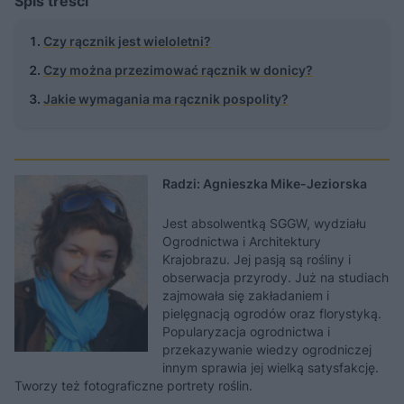
Spis treści
Czy rącznik jest wieloletni?
Czy można przezimować rącznik w donicy?
Jakie wymagania ma rącznik pospolity?
Radzi: Agnieszka Mike-Jeziorska
Jest absolwentką SGGW, wydziału
Ogrodnictwa i Architektury
Krajobrazu. Jej pasją są rośliny i
obserwacja przyrody. Już na studiach
zajmowała się zakładaniem i
pielęgnacją ogrodów oraz florystyką.
Popularyzacja ogrodnictwa i
przekazywanie wiedzy ogrodniczej
innym sprawia jej wielką satysfakcję.
Tworzy też fotograficzne portrety roślin.