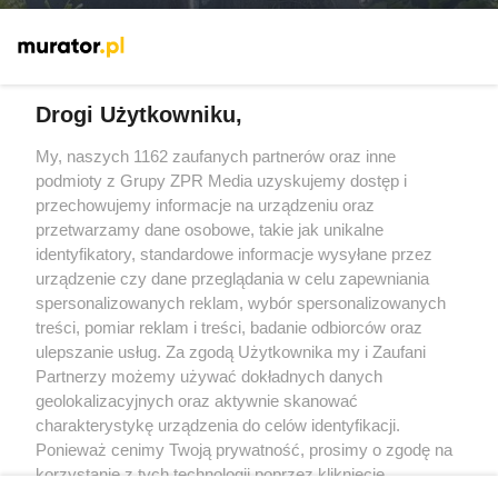
Więcej
Drogi Użytkowniku,
My, naszych 1162 zaufanych partnerów oraz inne
Żaden utwór zamieszczony w serwisie nie może być powielany i
rozpowszechniany lub dalej rozpowszechniany w jakikolwiek sposób
podmioty z Grupy ZPR Media uzyskujemy dostęp i
(w tym także elektroniczny lub mechaniczny) na jakimkolwiek polu
przechowujemy informacje na urządzeniu oraz
eksploatacji w jakiejkolwiek formie, włącznie z umieszczaniem w
przetwarzamy dane osobowe, takie jak unikalne
Internecie bez pisemnej zgody właściciela praw. Jakiekolwiek użycie
lub wykorzystanie utworów w całości lub w części z naruszeniem
identyfikatory, standardowe informacje wysyłane przez
prawa, tzn. bez właściwej zgody, jest zabronione pod groźbą kary i
urządzenie czy dane przeglądania w celu zapewniania
może być ścigane prawnie.
spersonalizowanych reklam, wybór spersonalizowanych
treści, pomiar reklam i treści, badanie odbiorców oraz
ulepszanie usług. Za zgodą Użytkownika my i Zaufani
Partnerzy możemy używać dokładnych danych
geolokalizacyjnych oraz aktywnie skanować
charakterystykę urządzenia do celów identyfikacji.
O nas
Ponieważ cenimy Twoją prywatność, prosimy o zgodę na
korzystanie z tych technologii poprzez kliknięcie
Informacje prawne