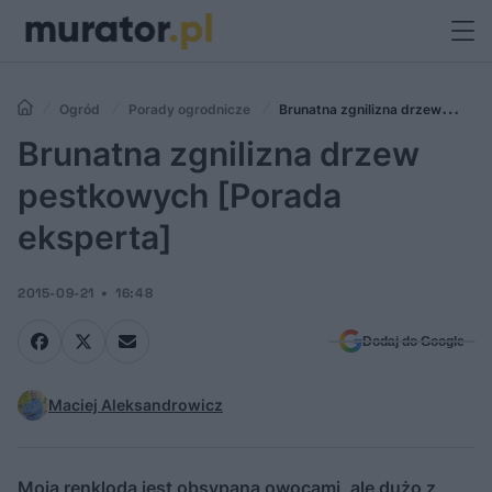
Ogród
Porady ogrodnicze
Brunatna zgnilizna drzew
pestkowych [Porada eksperta]
Brunatna zgnilizna drzew
pestkowych [Porada
eksperta]
2015-09-21
16:48
Dodaj do Google
Maciej Aleksandrowicz
Moja renkloda jest obsypana owocami, ale dużo z