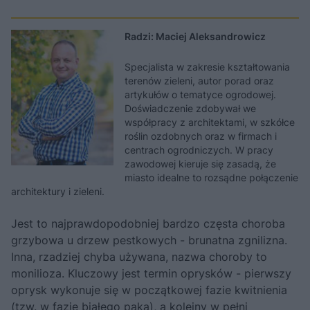
Radzi: Maciej Aleksandrowicz
Specjalista w zakresie kształtowania
terenów zieleni, autor porad oraz
artykułów o tematyce ogrodowej.
Doświadczenie zdobywał we
współpracy z architektami, w szkółce
roślin ozdobnych oraz w firmach i
centrach ogrodniczych. W pracy
zawodowej kieruje się zasadą, że
miasto idealne to rozsądne połączenie
architektury i zieleni.
Jest to najprawdopodobniej bardzo częsta choroba
grzybowa u drzew pestkowych - brunatna zgnilizna.
Inna, rzadziej chyba używana, nazwa choroby to
monilioza. Kluczowy jest termin oprysków - pierwszy
oprysk wykonuje się w początkowej fazie kwitnienia
(tzw. w fazie białego pąka), a kolejny w pełni