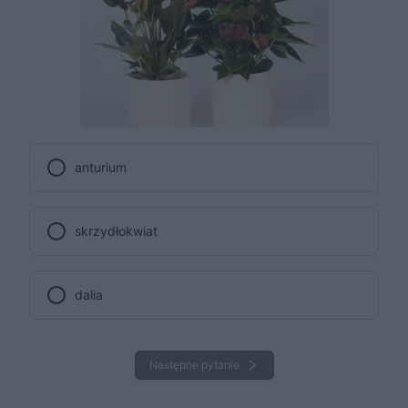
anturium
skrzydłokwiat
dalia
Następne pytanie