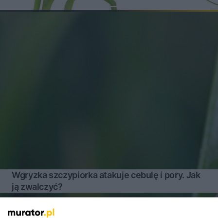
Wgryzka szczypiorka atakuje cebulę i pory. Jak
ją zwalczyć?