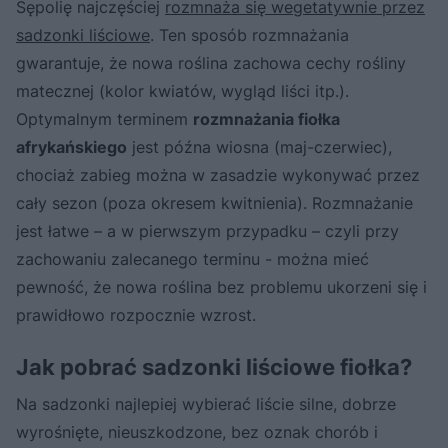
Sępolię najczęściej
rozmnaża się wegetatywnie przez
sadzonki liściowe
. Ten sposób rozmnażania
gwarantuje, że nowa roślina zachowa cechy rośliny
matecznej (kolor kwiatów, wygląd liści itp.).
Optymalnym terminem
rozmnażania fiołka
afrykańskiego
jest późna wiosna (maj-czerwiec),
chociaż zabieg można w zasadzie wykonywać przez
cały sezon (poza okresem kwitnienia). Rozmnażanie
jest łatwe – a w pierwszym przypadku – czyli przy
zachowaniu zalecanego terminu - można mieć
pewność, że nowa roślina bez problemu ukorzeni się i
prawidłowo rozpocznie wzrost.
Jak pobrać sadzonki liściowe fiołka?
Na sadzonki najlepiej wybierać liście silne, dobrze
wyrośnięte, nieuszkodzone, bez oznak chorób i