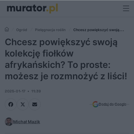
Ogród
Pielęgnacja roślin
Chcesz powiększyć swoją
kolekcję fiołków afrykańskich? To proste: możesz je rozmnożyć z liści!
Chcesz powiększyć swoją
kolekcję fiołków
afrykańskich? To proste:
możesz je rozmnożyć z liści!
2025-01-17
11:39
Dodaj do Google
Michał Mazik