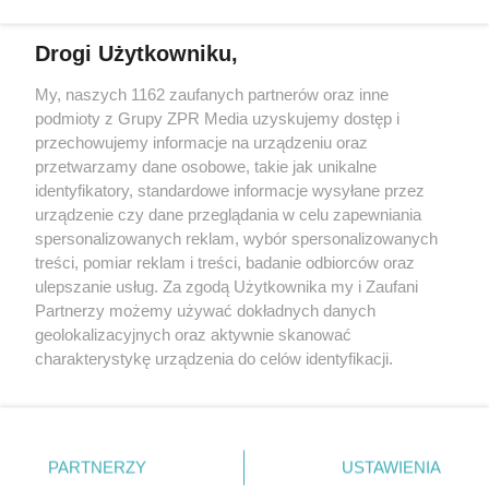
Więcej
Drogi Użytkowniku,
My, naszych 1162 zaufanych partnerów oraz inne
Żaden utwór zamieszczony w serwisie nie może być powielany i
podmioty z Grupy ZPR Media uzyskujemy dostęp i
rozpowszechniany lub dalej rozpowszechniany w jakikolwiek
sposób (w tym także elektroniczny lub mechaniczny) na
przechowujemy informacje na urządzeniu oraz
jakimkolwiek polu eksploatacji w jakiejkolwiek formie, włącznie z
przetwarzamy dane osobowe, takie jak unikalne
umieszczaniem w Internecie bez pisemnej zgody właściciela praw.
Jakiekolwiek użycie lub wykorzystanie utworów w całości lub w
identyfikatory, standardowe informacje wysyłane przez
części z naruszeniem prawa, tzn. bez właściwej zgody, jest
urządzenie czy dane przeglądania w celu zapewniania
zabronione pod groźbą kary i może być ścigane prawnie.
spersonalizowanych reklam, wybór spersonalizowanych
treści, pomiar reklam i treści, badanie odbiorców oraz
ulepszanie usług. Za zgodą Użytkownika my i Zaufani
Partnerzy możemy używać dokładnych danych
geolokalizacyjnych oraz aktywnie skanować
charakterystykę urządzenia do celów identyfikacji.
O nas
Ponieważ cenimy Twoją prywatność, prosimy o zgodę na
korzystanie z tych technologii poprzez kliknięcie
Informacje prawne
„Akceptuję”. Zgoda jest dobrowolna i zawsze możesz ją
zmienić/wycofać klikając przycisk ustawień prywatności
Nasze serwisy
PARTNERZY
USTAWIENIA
znajdujący się w lewym dolnym rogu strony
. Niektóre