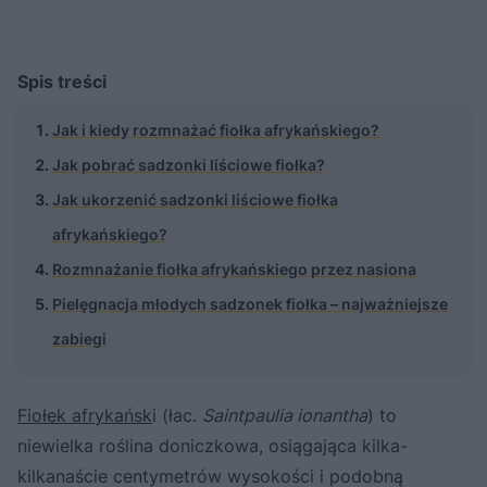
Spis treści
Jak i kiedy rozmnażać fiołka afrykańskiego?
Jak pobrać sadzonki liściowe fiołka?
Jak ukorzenić sadzonki liściowe fiołka
afrykańskiego?
Rozmnażanie fiołka afrykańskiego przez nasiona
Pielęgnacja młodych sadzonek fiołka – najważniejsze
zabiegi
Fiołek afrykańsk
i (łac.
Saintpaulia ionantha
) to
niewielka roślina doniczkowa, osiągająca kilka-
kilkanaście centymetrów wysokości i podobną