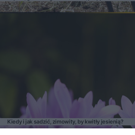
Kiedy i jak sadzić, zimowity, by kwitły jesienią?