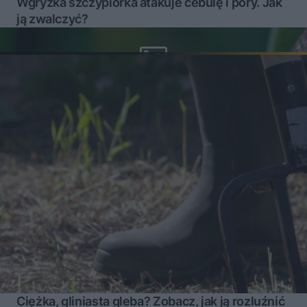
Wgryzka szczypiorka atakuje cebulę i pory. Jak
ją zwalczyć?
Ciężka, gliniasta gleba? Zobacz, jak ją rozluźnić