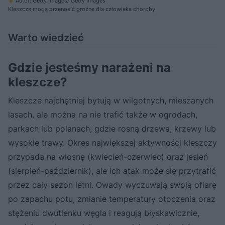
Autor: Getty Images/ Getty Images
Kleszcze mogą przenosić groźne dla człowieka choroby
Warto wiedzieć
Gdzie jesteśmy narażeni na
kleszcze?
Kleszcze najchętniej bytują w wilgotnych, mieszanych
lasach, ale można na nie trafić także w ogrodach,
parkach lub polanach, gdzie rosną drzewa, krzewy lub
wysokie trawy. Okres największej aktywności kleszczy
przypada na wiosnę (kwiecień-czerwiec) oraz jesień
(sierpień-październik), ale ich atak może się przytrafić
przez cały sezon letni. Owady wyczuwają swoją ofiarę
po zapachu potu, zmianie temperatury otoczenia oraz
stężeniu dwutlenku węgla i reagują błyskawicznie,