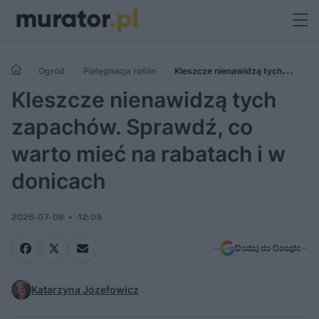
Ogród
Pielęgnacja roślin
Kleszcze nienawidzą tych
zapachów. Sprawdź, co warto mieć na rabatach i w donicach
Kleszcze nienawidzą tych
zapachów. Sprawdź, co
warto mieć na rabatach i w
donicach
2026-07-08
12:05
Dodaj do Google
Katarzyna Józefowicz