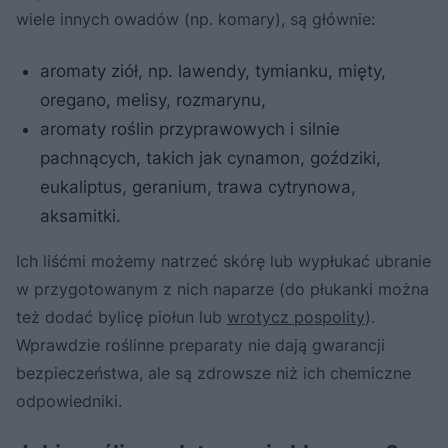
wiele innych owadów (np. komary), są głównie:
aromaty ziół, np. lawendy, tymianku, mięty,
oregano, melisy, rozmarynu,
aromaty roślin przyprawowych i silnie
pachnących, takich jak cynamon, goździki,
eukaliptus, geranium, trawa cytrynowa,
aksamitki.
Ich liśćmi możemy natrzeć skórę lub wypłukać ubranie
w przygotowanym z nich naparze (do płukanki można
też dodać bylicę piołun lub
wrotycz pospolity
).
Wprawdzie roślinne preparaty nie dają gwarancji
bezpieczeństwa, ale są zdrowsze niż ich chemiczne
odpowiedniki.