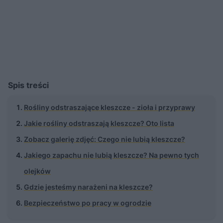
Spis treści
Rośliny odstraszające kleszcze - zioła i przyprawy
Jakie rośliny odstraszają kleszcze? Oto lista
Zobacz galerię zdjęć: Czego nie lubią kleszcze?
Jakiego zapachu nie lubią kleszcze? Na pewno tych
olejków
Gdzie jesteśmy narażeni na kleszcze?
Bezpieczeństwo po pracy w ogrodzie