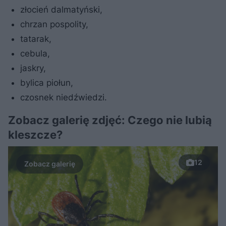
złocień dalmatyński,
chrzan pospolity,
tatarak,
cebula,
jaskry,
bylica piołun,
czosnek niedźwiedzi.
Zobacz galerię zdjęć: Czego nie lubią
kleszcze?
12