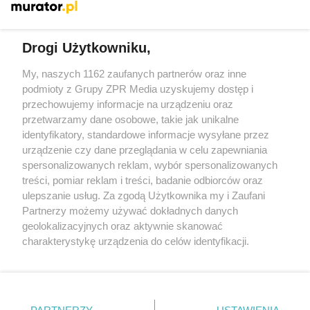
Więcej
Drogi Użytkowniku,
My, naszych 1162 zaufanych partnerów oraz inne
Żaden utwór zamieszczony w serwisie nie może być powielany i
podmioty z Grupy ZPR Media uzyskujemy dostęp i
rozpowszechniany lub dalej rozpowszechniany w jakikolwiek
sposób (w tym także elektroniczny lub mechaniczny) na
przechowujemy informacje na urządzeniu oraz
jakimkolwiek polu eksploatacji w jakiejkolwiek formie, włącznie z
przetwarzamy dane osobowe, takie jak unikalne
umieszczaniem w Internecie bez pisemnej zgody właściciela praw.
Jakiekolwiek użycie lub wykorzystanie utworów w całości lub w
identyfikatory, standardowe informacje wysyłane przez
części z naruszeniem prawa, tzn. bez właściwej zgody, jest
urządzenie czy dane przeglądania w celu zapewniania
zabronione pod groźbą kary i może być ścigane prawnie.
spersonalizowanych reklam, wybór spersonalizowanych
treści, pomiar reklam i treści, badanie odbiorców oraz
ulepszanie usług. Za zgodą Użytkownika my i Zaufani
Partnerzy możemy używać dokładnych danych
geolokalizacyjnych oraz aktywnie skanować
charakterystykę urządzenia do celów identyfikacji.
O nas
Ponieważ cenimy Twoją prywatność, prosimy o zgodę na
korzystanie z tych technologii poprzez kliknięcie
Informacje prawne
„Akceptuję”. Zgoda jest dobrowolna i zawsze możesz ją
zmienić/wycofać klikając przycisk ustawień prywatności
Nasze serwisy