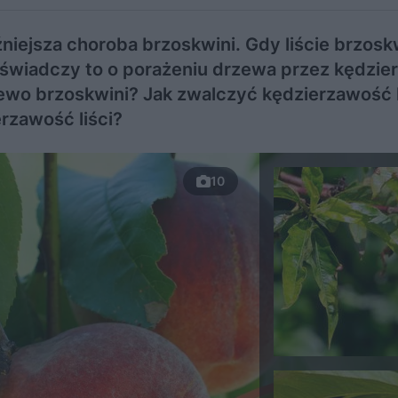
źniejsza choroba brzoskwini. Gdy liście brzosk
, świadczy to o porażeniu drzewa przez kędzi
zewo brzoskwini? Jak zwalczyć kędzierzawość l
rzawość liści?
10