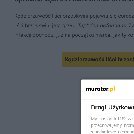
Kędzierzawość liści brzoskwini pojawia się coroc
liści brzoskwini jest grzyb
Taphrina deformans
. Z
infekcji dochodzi już na początku marca, jak tyl
Kędzierzawość liści brzos
Drogi Użytkow
My, naszych 1162 zau
przechowujemy informa
standardowe informac