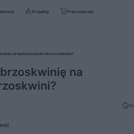
Remont
Projekty
Prenumerata
kwinię na kędzierzawość liści brzoskwini?
 brzoskwinię na
rzoskwini?
Do
wski