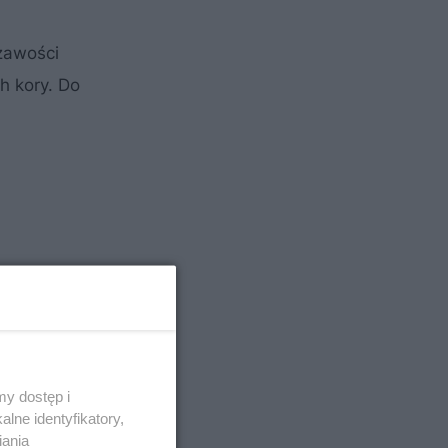
rzawości
h kory. Do
y dostęp i
lne identyfikatory,
iania