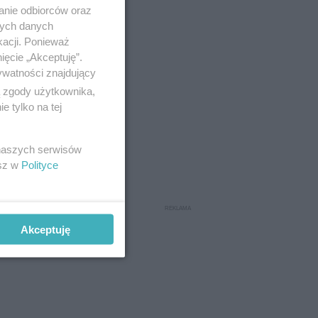
anie odbiorców oraz
nych danych
kacji. Ponieważ
ięcie „Akceptuję”.
ywatności znajdujący
ą zgody użytkownika,
 tylko na tej
ach i
 naszych serwisów
lnie
esz w
Polityce
. Drzewa
cią i
Akceptuję
iej