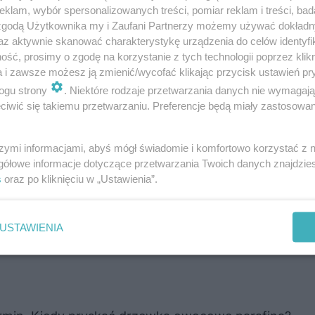
klam, wybór spersonalizowanych treści, pomiar reklam i treści, bad
 zgodą Użytkownika my i Zaufani Partnerzy możemy używać dokład
az aktywnie skanować charakterystykę urządzenia do celów identyfi
ść, prosimy o zgodę na korzystanie z tych technologii poprzez klikn
a i zawsze możesz ją zmienić/wycofać klikając przycisk ustawień pr
jawy i szkodliwość
ogu strony
. Niektóre rodzaje przetwarzania danych nie wymagaj
iwić się takiemu przetwarzaniu. Preferencje będą miały zastosowanie
e są przede wszystkim na liściach, rzadziej na kwiat
szymi informacjami, abyś mógł świadomie i komfortowo korzystać z
o pomylenia z innymi chorobami brzoskwini. Liście są si
gółowe informacje dotyczące przetwarzania Twoich danych znajdzi
oczątkowo żółte, później karminowe i wreszcie brunatne
s
oraz po kliknięciu w „Ustawienia”.
zawość liści pod koniec czerwca większość liści opada
 silnego osłabienia, co skutkuje mniejszą mrozoodpornoś
USTAWIENIA
wa wolniej rosną, rodzą mało owoców i są znacznie mn