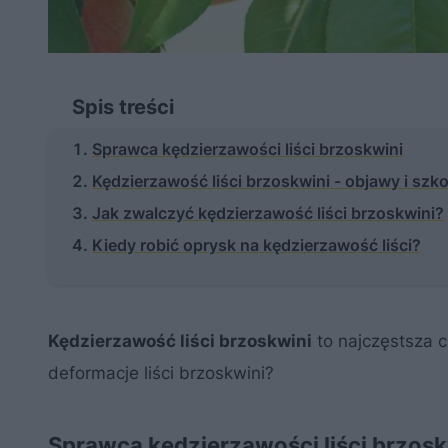
Spis treści
Sprawca kędzierzawości liści brzoskwini
Kędzierzawość liści brzoskwini - objawy i szk
Jak zwalczyć kędzierzawość liści brzoskwini?
Kiedy robić oprysk na kędzierzawość liści?
Kędzierzawość liści brzoskwini
to najczęstsza c
deformacje liści brzoskwini?
Sprawca kędzierzawości liści brzosk