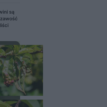
wini są
erzawość
iści