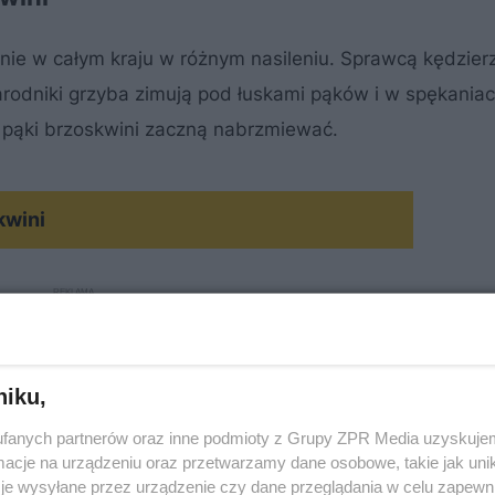
znie w całym kraju w różnym nasileniu. Sprawcą kędzie
arodniki grzyba zimują pod łuskami pąków i w spękaniac
ko pąki brzoskwini zaczną nabrzmiewać.
kwini
niku,
fanych partnerów oraz inne podmioty z Grupy ZPR Media uzyskujem
cje na urządzeniu oraz przetwarzamy dane osobowe, takie jak unika
je wysyłane przez urządzenie czy dane przeglądania w celu zapewn