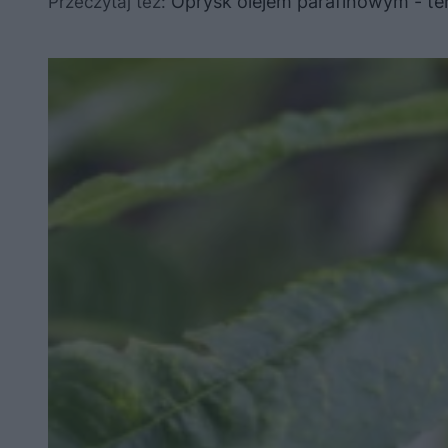
Oprysk olejem parafinowym - te
Przeczytaj też: