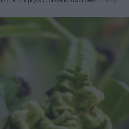
rmin. Kiedy pryskać drzewka owocowe parafiną?