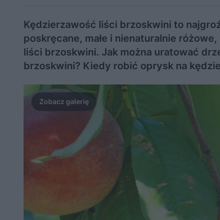
Kędzierzawość liści brzoskwini to najgro
poskręcane, małe i nienaturalnie różowe
liści brzoskwini. Jak można uratować dr
brzoskwini? Kiedy robić oprysk na kędzie