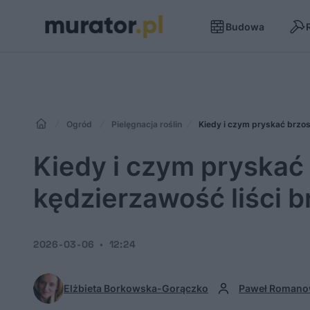
Budowa
Ogród
Pielęgnacja roślin
Kiedy i czym pryskać brzos
Kiedy i czym pryskać
kędzierzawość liści b
2026-03-06
12:24
Elżbieta Borkowska-Gorączko
Paweł Romano