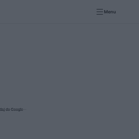
Menu
daj do Google