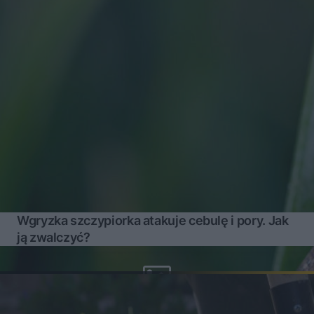
Wgryzka szczypiorka atakuje cebulę i pory. Jak
ją zwalczyć?