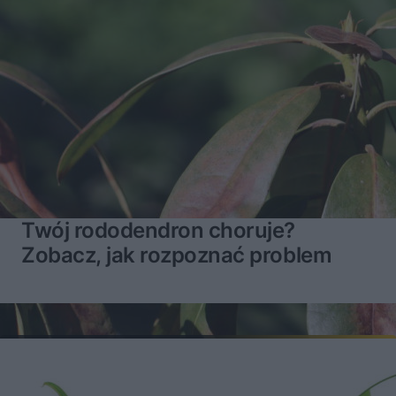
Narzędzia ogrodowe – spalinowe czy akumulatorowe? MUROWANE STARCIE
17:36
Piwnica – potrzebna czy zbędna? MUROWANE STARCIE
14:12
Twój rododendron choruje?
Zobacz, jak rozpoznać problem