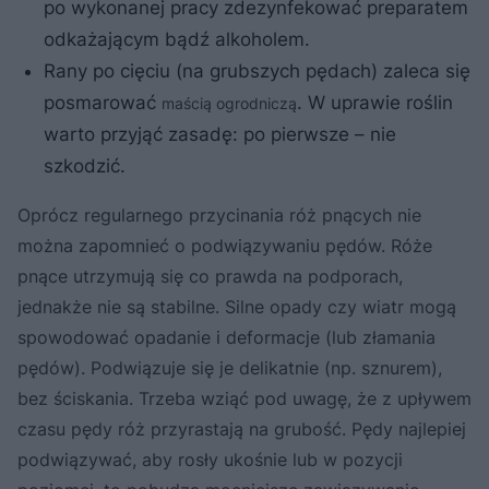
po wykonanej pracy zdezynfekować preparatem
odkażającym bądź alkoholem.
Rany po cięciu (na grubszych pędach) zaleca się
posmarować
. W uprawie roślin
maścią ogrodniczą
warto przyjąć zasadę: po pierwsze – nie
szkodzić.
Oprócz regularnego przycinania róż pnących nie
można zapomnieć o podwiązywaniu pędów. Róże
pnące utrzymują się co prawda na podporach,
jednakże nie są stabilne. Silne opady czy wiatr mogą
spowodować opadanie i deformacje (lub złamania
pędów). Podwiązuje się je delikatnie (np. sznurem),
bez ściskania. Trzeba wziąć pod uwagę, że z upływem
czasu pędy róż przyrastają na grubość. Pędy najlepiej
podwiązywać, aby rosły ukośnie lub w pozycji