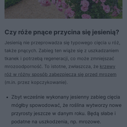
Czy róże pnące przycina się jesienią?
Jesienią nie przeprowadza się typowego cięcia u róż,
także pnących. Zabieg ten wiąże się z uszkadzaniem
tkanek i potrzebą regeneracji, co może zmniejszać
mrozoodporność. To istotne, zwłaszcza, że
krzewy
róż w różny sposób zabezpiecza się przed mrozem
(m.in. przez kopczykowanie).
Zbyt wcześnie wykonany jesienny zabieg cięcia
mógłby spowodować, że roślina wytworzy nowe
przyrosty jeszcze w danym roku. Będą słabe i
podatne na uszkodzenia, np. mrozowe.