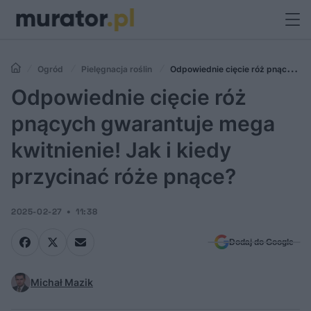
Ogród
Pielęgnacja roślin
Odpowiednie cięcie róż pnących
gwarantuje mega kwitnienie! Jak i kiedy przycinać róże pnące?
Odpowiednie cięcie róż
pnących gwarantuje mega
kwitnienie! Jak i kiedy
przycinać róże pnące?
2025-02-27
11:38
Dodaj do Google
Michał Mazik