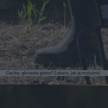
Ciężka, gliniasta gleba? Zobacz, jak ją rozluźnić