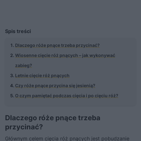
Spis treści
Dlaczego róże pnące trzeba przycinać?
Wiosenne cięcie róż pnących – jak wykonywać
zabieg?
Letnie cięcie róż pnących
Czy róże pnące przycina się jesienią?
O czym pamiętać podczas cięcia i po cięciu róż?
Dlaczego róże pnące trzeba
przycinać?
Głównym celem cięcia róż pnących jest pobudzanie