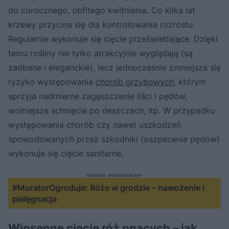
do corocznego, obfitego kwitnienia. Co kilka lat
krzewy przycina się dla kontrolowania rozrostu.
Regularnie wykonuje się cięcie prześwietlające. Dzięki
temu rośliny nie tylko atrakcyjnie wyglądają (są
zadbane i eleganckie), lecz jednocześnie zmniejsza się
ryzyko występowania
chorób grzybowych
, którym
sprzyja nadmierne zagęszczenie liści i pędów,
wolniejsze schnięcie po deszczach, itp. W przypadku
występowania chorób czy nawet uszkodzeń
spowodowanych przez szkodniki (oszpecenie pędów)
wykonuje się cięcie sanitarne.
MATERIAŁ SPONSOROWANY
#MuratorOgroduje: Róże w grodzie – nawożenie i
pielęgnacja
Wiosenne cięcie róż pnących – jak