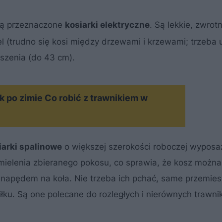
są przeznaczone
kosiarki elektryczne
. Są lekkie, zwrot
el (trudno się kosi między drzewami i krzewami; trzeba
oszenia (do 43 cm).
 po zimie Co robić z trawnikiem w
iarki spalinowe
o większej szerokości roboczej wypos
mielenia zbieranego pokosu, co sprawia, że kosz można 
 napędem na koła. Nie trzeba ich pchać, same przemies
łku. Są one polecane do rozległych i nierównych trawni