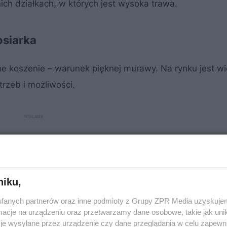
ich działkach, w których jest wysoka trawa.
osiarka
rne koszenie – warunek pięknej murawy. Na rynku jest wi
trzeb i możliwości.
niku,
fanych partnerów oraz inne podmioty z Grupy ZPR Media uzyskujem
cje na urządzeniu oraz przetwarzamy dane osobowe, takie jak unika
je wysyłane przez urządzenie czy dane przeglądania w celu zapewn