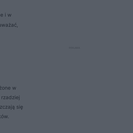
ne i w
 uważać,
ażone w
rzadziej
zczają się
ków.