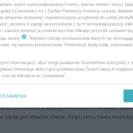
klam, wybór spersonalizowanych treści, pomiar reklam i treści, bad
 zgodą Użytkownika my i Zaufani Partnerzy możemy używać dokład
az aktywnie skanować charakterystykę urządzenia do celów identyfi
ść, prosimy o zgodę na korzystanie z tych technologii poprzez klikn
osiarki
. Mogą być ręczne, elektryczne, spalinowe, aku
a i zawsze możesz ją zmienić/wycofać klikając przycisk ustawień pr
jsze są kosiarki z koszem niż bez niego. Pojemności ko
ogu strony
. Niektóre rodzaje przetwarzania danych nie wymagaj
iwić się takiemu przetwarzaniu. Preferencje będą miały zastosowanie
. Rozwiązaniem dla bardziej wymagających jest kosiarka
ręcznie lub elektrycznie. Do pielęgnacji dużych powie
szymi informacjami, abyś mógł świadomie i komfortowo korzystać z
lbo – dla tych, którzy lubią łączyć przyjemne z pożytec
gółowe informacje dotyczące przetwarzania Twoich danych znajdzi
s
oraz po kliknięciu w „Ustawienia”.
USTAWIENIA
zy
ręczna kosiarka bębnowa
. Jest cicha (nie ma silnika
przy tym bardzo precyzyjnie kosi darń. Ponieważ źdźbł
 cięcia jest idealnie równa. Dzięki temu trawa może b