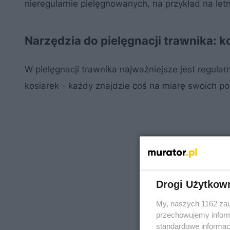
nieregularnie pielęgnowanych, na przykład na letn
Narzędzia do pielęgnacji trawnika: k
W pielęgnacji trawnika najważniejsze jest regula
kosiarek - każdy znajdzie coś na miarę swoich po
Drogi Użytkow
My, naszych 1162 zau
przechowujemy informa
standardowe informac