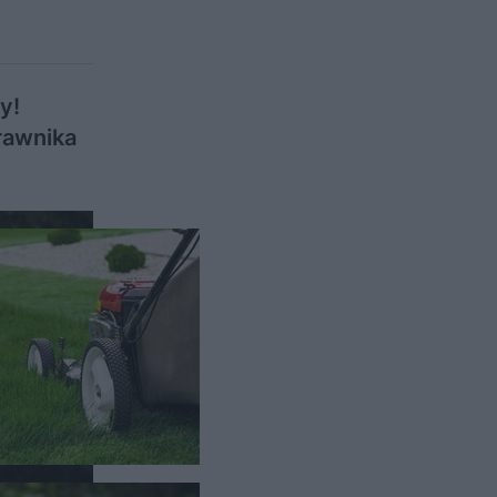
y!
trawnika