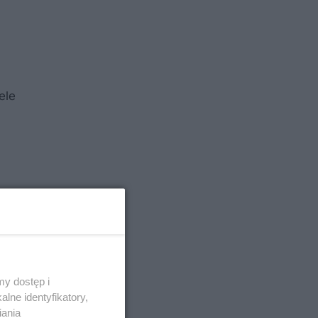
ele
y dostęp i
lne identyfikatory,
iania