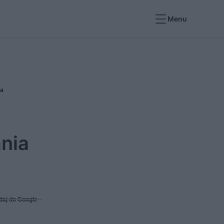
Menu
ka
nia
daj do Google