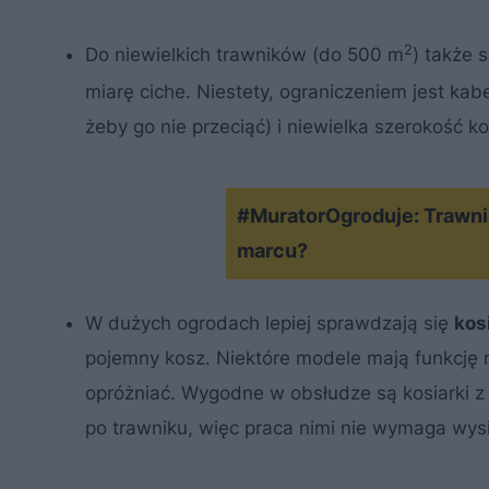
2
Do niewielkich trawników (do 500 m
) także 
miarę ciche. Niestety, ograniczeniem jest kab
żeby go nie przeciąć) i niewielka szerokość k
#MuratorOgroduje: Trawnik
marcu?
W dużych ogrodach lepiej sprawdzają się
kos
pojemny kosz. Niektóre modele mają funkcję 
opróżniać. Wygodne w obsłudze są kosiarki z
po trawniku, więc praca nimi nie wymaga wysi