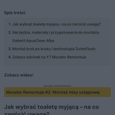
Spis treści
Jak wybrać toaletę myjącą – na co zwrócić uwagę?
Narzędzia, materiały i przygotowanie do montażu
Geberit AquaClean Alba
Montaż krok po kroku i technologia TurboFlush
Zobacz odcinek na YT Murator Remontuje
Zobacz wideo
!
MATERIAŁ SPONSOROWANY
Murator Remontuje #2: Montaż misy ustępowej
Jak wybrać toaletę myjącą – na co
zwrócić uwagę?