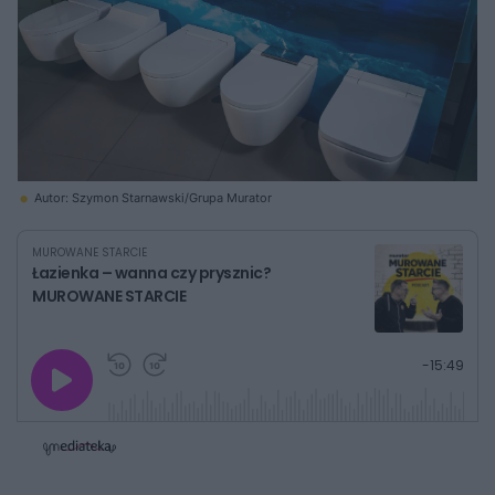
Autor: Szymon Starnawski/Grupa Murator
MUROWANE STARCIE
Łazienka – wanna czy prysznic?
MUROWANE STARCIE
G
P
P
P
-
15:49
r
r
r
o
a
z
z
j
z
e
e
w
w
o
i
i
s
ń
ń
t
1
1
0
0
a