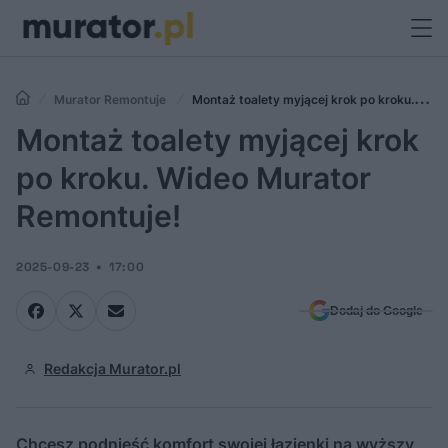
Murator Remontuje
Montaż toalety myjącej krok po kroku.
Wideo Murator Remontuje!
Montaż toalety myjącej krok
po kroku. Wideo Murator
Remontuje!
2025-09-23
17:00
Dodaj do Google
Redakcja Murator.pl
Chcesz podnieść komfort swojej łazienki na wyższy