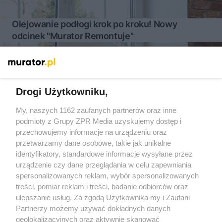
Olejowanie podłogi krok po kroku! Nowy
odcinek "Murator Remontuje"
Więcej
Drogi Użytkowniku,
My, naszych 1162 zaufanych partnerów oraz inne
Żaden utwór zamieszczony w serwisie nie może być powielany i
podmioty z Grupy ZPR Media uzyskujemy dostęp i
rozpowszechniany lub dalej rozpowszechniany w jakikolwiek
sposób (w tym także elektroniczny lub mechaniczny) na
przechowujemy informacje na urządzeniu oraz
jakimkolwiek polu eksploatacji w jakiejkolwiek formie, włącznie z
przetwarzamy dane osobowe, takie jak unikalne
umieszczaniem w Internecie bez pisemnej zgody właściciela praw.
Jakiekolwiek użycie lub wykorzystanie utworów w całości lub w
identyfikatory, standardowe informacje wysyłane przez
części z naruszeniem prawa, tzn. bez właściwej zgody, jest
urządzenie czy dane przeglądania w celu zapewniania
zabronione pod groźbą kary i może być ścigane prawnie.
spersonalizowanych reklam, wybór spersonalizowanych
treści, pomiar reklam i treści, badanie odbiorców oraz
ulepszanie usług. Za zgodą Użytkownika my i Zaufani
Partnerzy możemy używać dokładnych danych
geolokalizacyjnych oraz aktywnie skanować