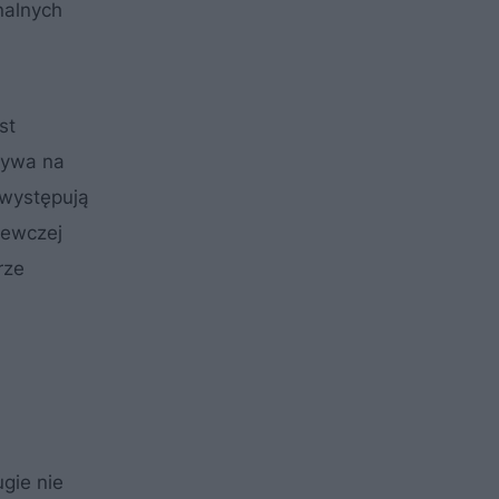
nalnych
st
ływa na
 występują
zewczej
rze
gie nie