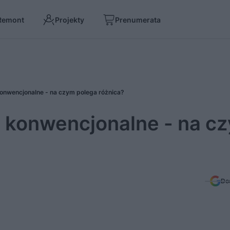
Remont
Projekty
Prenumerata
konwencjonalne - na czym polega różnica?
i konwencjonalne - na c
Do