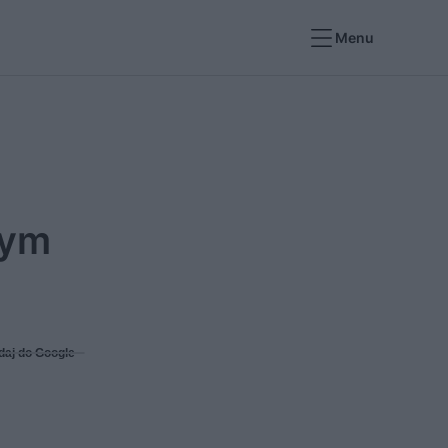
Menu
zym
daj do Google