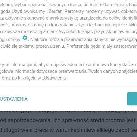
klam, wybór spersonalizowanych treści, pomiar reklam i treści, bad
 zgodą Użytkownika my i Zaufani Partnerzy możemy używać dokład
az aktywnie skanować charakterystykę urządzenia do celów identyfi
ść, prosimy o zgodę na korzystanie z tych technologii poprzez klikn
a i zawsze możesz ją zmienić/wycofać klikając przycisk ustawień pr
ogu strony
. Niektóre rodzaje przetwarzania danych nie wymagaj
iwić się takiemu przetwarzaniu. Preferencje będą miały zastosowanie
otłów z niepełnym wykorzystaniem mocy przez ponad 9
szymi informacjami, abyś mógł świadomie i komfortowo korzystać z
gazowych taka sytuacja jest przyczyną niskiej sprawno
gółowe informacje dotyczące przetwarzania Twoich danych znajdzi
s
oraz po kliknięciu w „Ustawienia”.
ększa, niż potrzeba, nie ma optymalnych warunków do pr
ardzo częste.
USTAWIENIA
 modulacyjnymi mogą pracować z mocą zmieniającą się
od zapotrzebowania. Ich sprawność średnioroczna jest 
l długotrwała praca w warunkach niewielkiego zapotrz