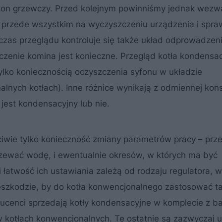
zon grzewczy. Przed kolejnym powinniśmy jednak wezw
n przede wszystkim na wyczyszczeniu urządzenia i spra
zas przeglądu kontroluje się także układ odprowadzeni
zczenie komina jest konieczne. Przegląd kotła kondensa
tylko koniecznością oczyszczenia syfonu w układzie
nych kotłach). Inne różnice wynikają z odmiennej kons
 jest kondensacyjny lub nie.
ciwie tylko konieczność zmiany parametrów pracy – prz
rzewać wodę, i ewentualnie okresów, w których ma być
atwość ich ustawiania zależą od rodzaju regulatora, w 
zeszkodzie, by do kotła konwencjonalnego zastosować t
ducenci sprzedają kotły kondensacyjne w komplecie z ba
kotłach konwencjonalnych. Te ostatnie są zazwyczaj