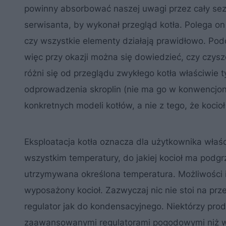
powinny absorbować naszej uwagi przez cały se
serwisanta, by wykonał przegląd kotła. Polega o
czy wszystkie elementy działają prawidłowo. Podc
więc przy okazji można się dowiedzieć, czy czys
różni się od przeglądu zwykłego kotła właściwie 
odprowadzenia skroplin (nie ma go w konwencjonal
konkretnych modeli kotłów, a nie z tego, że kocioł
Eksploatacja kotła oznacza dla użytkownika właś
wszystkim temperatury, do jakiej kocioł ma podg
utrzymywana określona temperatura. Możliwości i ł
wyposażony kocioł. Zazwyczaj nic nie stoi na pr
regulator jak do kondensacyjnego. Niektórzy pro
zaawansowanymi regulatorami pogodowymi niż w 