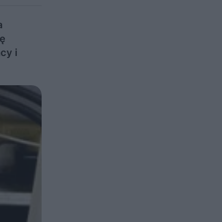
a
ię
cy i