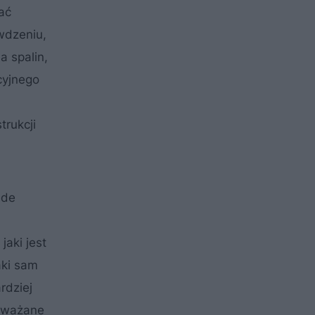
ać
wdzeniu,
a spalin,
cyjnego
trukcji
ede
jaki jest
aki sam
rdziej
 uważane