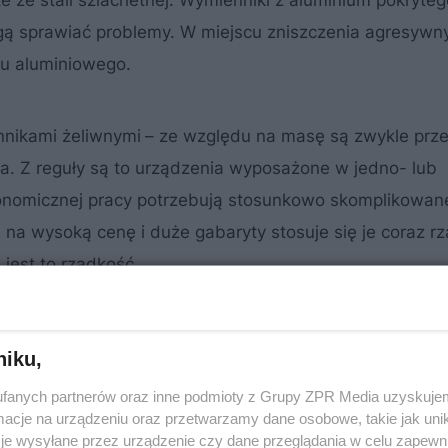
te ze stali szlachetnej. Wymienniki z aluminium pokryte
gą sprawiać problemy. W miejscu zniszczenia agresywn
tu aluminiowego.
nikami żeliwnymi
– ze względu na masę są zwykle prz
ca. Z reguły są to urządzenia wyposażone w jedno- lub
onomicznej pracy potrzebują stosunkowo skomplikowan
na wysoką cenę i duże gabaryty stosuje się je coraz rz
e jest to rzadkość.
niku,
fanych partnerów oraz inne podmioty z Grupy ZPR Media uzyskujem
cje na urządzeniu oraz przetwarzamy dane osobowe, takie jak unika
je wysyłane przez urządzenie czy dane przeglądania w celu zapewn