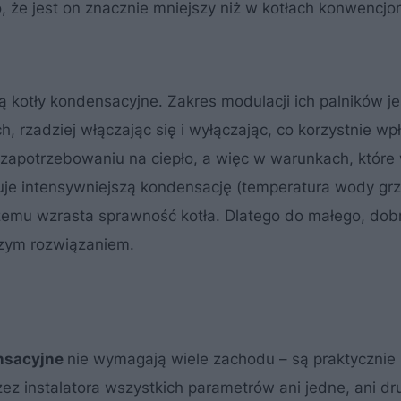
, że jest on znacznie mniejszy niż w kotłach konwencjo
kotły kondensacyjne. Zakres modulacji ich palników je
 rzadziej włączając się i wyłączając, co korzystnie wp
m zapotrzebowaniu na ciepło, a więc w warunkach, które
je intensywniejszą kondensację (temperatura wody gr
 czemu wzrasta sprawność kotła. Dlatego do małego, dob
szym rozwiązaniem.
nsacyjne
nie wymagają wiele zachodu – są praktycznie
z instalatora wszystkich parametrów ani jedne, ani dru