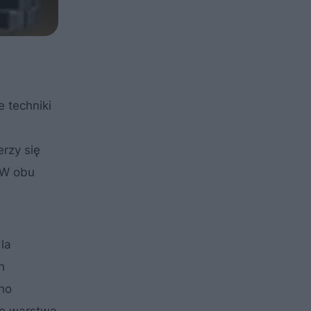
 techniki
rzy się
 W obu
dla
h
ano