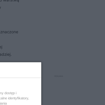
go warstwą
y
eznaczone
ej
adziej.
y dostęp i
lne identyfikatory,
iania