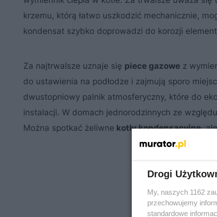
wymiennik ciepła w kotle. Za trwalsze uważa się 
krzemu, którą łatwo uszkodzić mechanicznie, mo
kondensat szybko doprowadzi do korozji elemen
Za najtrwalsze uznaje się
piece gazowe
z wymien
do ustawienia na podłodze i zajmują sporo miejs
dwustopniowy palnik atmosferyczny, które do ek
instalacji. W domach jednorodzinnych ze względu 
Można spotkać żeliwne
kotły kondensacyjne
, al
Drogi Użytkow
My, naszych 1162 zau
przechowujemy informa
standardowe informac