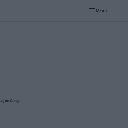
Menu
daj do Google