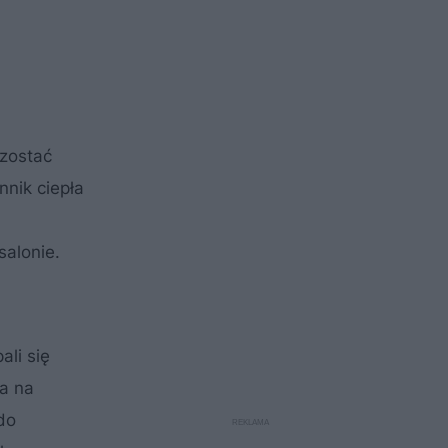
zostać
nik ciepła
salonie.
ali się
 a na
do