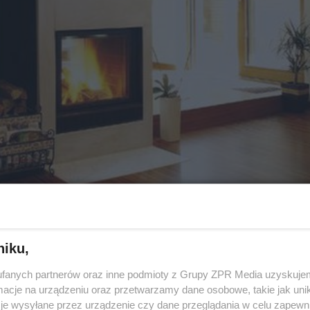
niku,
 tak drogie, że większość budujących zakłada przynajm
kominku. Po zastosowaniu ogrzewania kominkowego
fanych partnerów oraz inne podmioty z Grupy ZPR Media uzyskujem
cje na urządzeniu oraz przetwarzamy dane osobowe, takie jak unika
 w tysiącach złotych rocznie, nawet jeśli kominek jedy
je wysyłane przez urządzenie czy dane przeglądania w celu zapewn