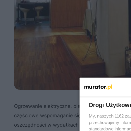
Drogi Użytkow
Ogrzewanie elektryczne, olejowe czy gazowe jest
częściowe wspomaganie się paleniem drewna w 
My, naszych 1162 zau
przechowujemy informa
oszczędności w wydatkach na paliwo można liczyć
standardowe informac