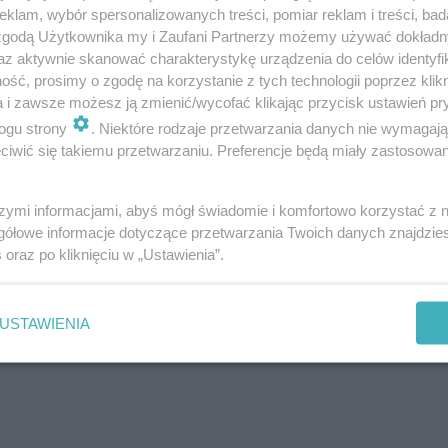
nowych domów, w których instaluje się te źródła taniej 
klam, wybór spersonalizowanych treści, pomiar reklam i treści, bad
 zgodą Użytkownika my i Zaufani Partnerzy możemy używać dokład
a. Współczesne kominki mają zwykle żeliwne lub stalowe 
az aktywnie skanować charakterystykę urządzenia do celów identyfi
, ale przede wszystkim umożliwiają dużo lepsze wykorzy
ść, prosimy o zgodę na korzystanie z tych technologii poprzez klikn
a i zawsze możesz ją zmienić/wycofać klikając przycisk ustawień pr
 kominkowego
pozwala ograniczyć straty przez komin i
ogu strony
. Niektóre rodzaje przetwarzania danych nie wymagaj
zedł czas na kolejny kominkowy trend, czyli na
komink
iwić się takiemu przetwarzaniu. Preferencje będą miały zastosowanie
szymi informacjami, abyś mógł świadomie i komfortowo korzystać z
gółowe informacje dotyczące przetwarzania Twoich danych znajdzi
s
oraz po kliknięciu w „Ustawienia”.
USTAWIENIA