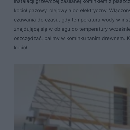
instalacji grzewczej zasilanej kominkiem z płas
kocioł gazowy, olejowy albo elektryczny. Włączon
czuwania do czasu, gdy temperatura wody w ins
znajdującą się w obiegu do temperatury wcześni
oszczędzać, palimy w kominku tanim drewnem. Kied
kocioł.