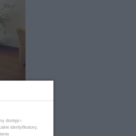
niej
y dostęp i
lne identyfikatory,
nie
iania