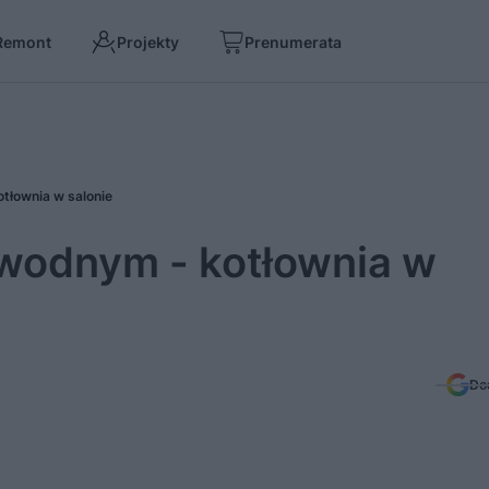
Remont
Projekty
Prenumerata
tłownia w salonie
wodnym - kotłownia w
Do