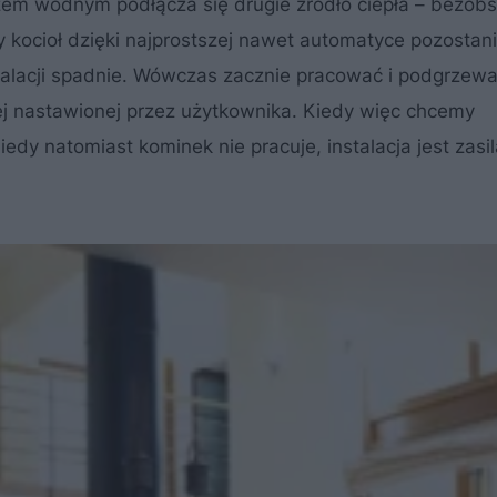
zczem wodnym podłącza się drugie źródło ciepła – bezob
y kocioł dzięki najprostszej nawet automatyce pozostani
talacji spadnie. Wówczas zacznie pracować i podgrzew
ej nastawionej przez użytkownika. Kiedy więc chcemy
y natomiast kominek nie pracuje, instalacja jest zasi