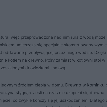
atura, więc przeprowadzona nad nim rura z wodą może 
niskiem umieszcza się specjalnie skonstruowany wymien
est oddawane przepływającej przez niego wodzie. Dzięki
cznie kotłem na drewno, który zamiast w kotłowni stoi w 
przeszklonymi drzwiczkami i nazwą.
Drewno w kominku
 jedynym źródłem ciepła w domu.
p
zaczyna stygnąć. Jeśli na czas nie uzupełni się drewna,
nięcie, co zwykle kończy się jej uszkodzeniem. Dlatego 