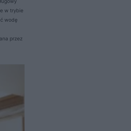
sługowy
e w trybie
ać wodę
lana przez