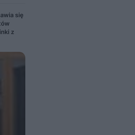
awia się
tów
nki z