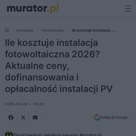
Instalacje
Fotowoltaika
Ile kosztuje instalacja
fotowoltaiczna 2026? Aktualne ceny, dofinansowania i opłacalność
Ile kosztuje instalacja
instalacji PV
fotowoltaiczna 2026?
Aktualne ceny,
dofinansowania i
opłacalność instalacji PV
2026-05-20
10:28
Dodaj do Google
Opracowanie: redakcja serwisu Murator.pl