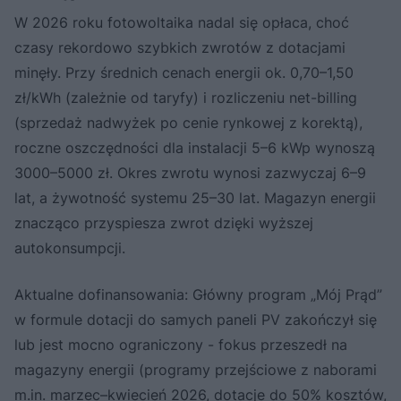
W 2026 roku fotowoltaika nadal się opłaca, choć
czasy rekordowo szybkich zwrotów z dotacjami
minęły. Przy średnich cenach energii ok. 0,70–1,50
zł/kWh (zależnie od taryfy) i rozliczeniu net-billing
(sprzedaż nadwyżek po cenie rynkowej z korektą),
roczne oszczędności dla instalacji 5–6 kWp wynoszą
3000–5000 zł. Okres zwrotu wynosi zazwyczaj 6–9
lat, a żywotność systemu 25–30 lat. Magazyn energii
znacząco przyspiesza zwrot dzięki wyższej
autokonsumpcji.
Aktualne dofinansowania: Główny program „Mój Prąd”
w formule dotacji do samych paneli PV zakończył się
lub jest mocno ograniczony - fokus przeszedł na
magazyny energii (programy przejściowe z naborami
m.in. marzec–kwiecień 2026, dotacje do 50% kosztów,