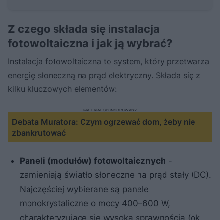
Z czego składa się instalacja
fotowoltaiczna i jak ją wybrać?
Instalacja fotowoltaiczna to system, który przetwarza
energię słoneczną na prąd elektryczny. Składa się z
kilku kluczowych elementów:
MATERIAŁ SPONSOROWANY
Debata Muratora: Czym ogrzewać dom, żeby nie
zbankrutować
Paneli (modułów) fotowoltaicznych
-
zamieniają światło słoneczne na prąd stały (DC).
Najczęściej wybierane są panele
monokrystaliczne o mocy 400–600 W,
charakteryzujące się wysoką sprawnością (ok.