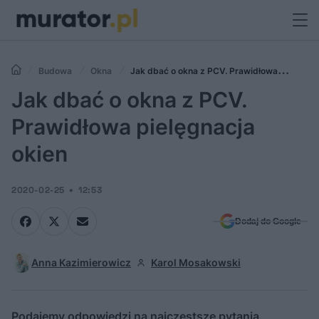
Budowa
Okna
Jak dbać o okna z PCV. Prawidłowa
pielęgnacja okien
Jak dbać o okna z PCV.
Prawidłowa pielęgnacja
okien
2020-02-25
12:53
Dodaj do Google
Anna Kazimierowicz
Karol Mosakowski
Podajemy odpowiedzi na najczęstsze pytania