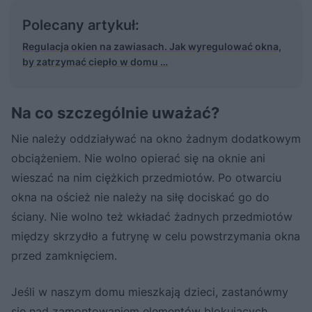
Polecany artykuł:
Regulacja okien na zawiasach. Jak wyregulować okna,
by zatrzymać ciepło w domu …
Na co szczególnie uważać?
Nie należy oddziaływać na okno żadnym dodatkowym
obciążeniem. Nie wolno opierać się na oknie ani
wieszać na nim ciężkich przedmiotów. Po otwarciu
okna na oścież nie należy na siłę dociskać go do
ściany. Nie wolno też wkładać żadnych przedmiotów
między skrzydło a futrynę w celu powstrzymania okna
przed zamknięciem.
Jeśli w naszym domu mieszkają dzieci, zastanówmy
się nad zamontowaniem elementów blokujących