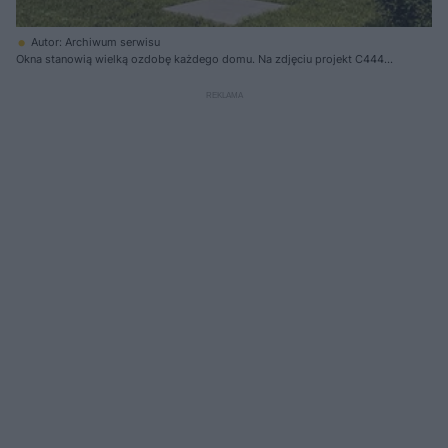
Autor: Archiwum serwisu
Okna stanowią wielką ozdobę każdego domu. Na zdjęciu projekt C444w
- Czterolistna koniczyna - wariant XIX. Autor arch. Przemysław Biryło