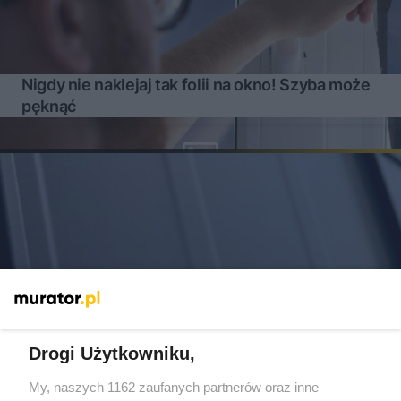
Nigdy nie naklejaj tak folii na okno! Szyba może
pęknąć
Drogi Użytkowniku,
My, naszych 1162 zaufanych partnerów oraz inne