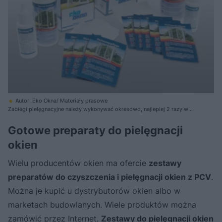
Autor: Eko Okna/ Materiały prasowe
Zabiegi pielęgnacyjne należy wykonywać okresowo, najlepiej 2 razy w
roku: przed zimą i po zimie. Mozna do tego wykorzystać zestawy
oferowane przez producentów okien
Gotowe preparaty do pielęgnacji
okien
Wielu producentów okien ma ofercie
zestawy
preparatów do czyszczenia i pielęgnacji okien z PCV
.
Można je kupić u dystrybutorów okien albo w
marketach budowlanych. Wiele produktów można
zamówić przez Internet.
Zestawy do pielęgnacji okien