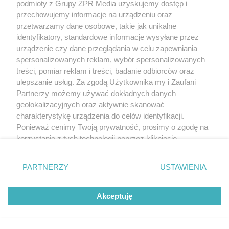
podmioty z Grupy ZPR Media uzyskujemy dostęp i
przechowujemy informacje na urządzeniu oraz
przetwarzamy dane osobowe, takie jak unikalne
Montaż rolet bez kucia ścian? Solarny system to
identyfikatory, standardowe informacje wysyłane przez
hit ostatnich lat
urządzenie czy dane przeglądania w celu zapewniania
spersonalizowanych reklam, wybór spersonalizowanych
treści, pomiar reklam i treści, badanie odbiorców oraz
ulepszanie usług. Za zgodą Użytkownika my i Zaufani
Partnerzy możemy używać dokładnych danych
geolokalizacyjnych oraz aktywnie skanować
charakterystykę urządzenia do celów identyfikacji.
Ponieważ cenimy Twoją prywatność, prosimy o zgodę na
korzystanie z tych technologii poprzez kliknięcie
„Akceptuję”. Zgoda jest dobrowolna i zawsze możesz ją
zmienić/wycofać klikając przycisk ustawień prywatności
PARTNERZY
USTAWIENIA
znajdujący się w lewym dolnym rogu strony
. Niektóre
rodzaje przetwarzania danych nie wymagają zgody
Akceptuję
użytkownika, ale masz prawo sprzeciwić się takiemu
przetwarzaniu. Preferencje będą miały zastosowanie tylko
na tej witrynie.