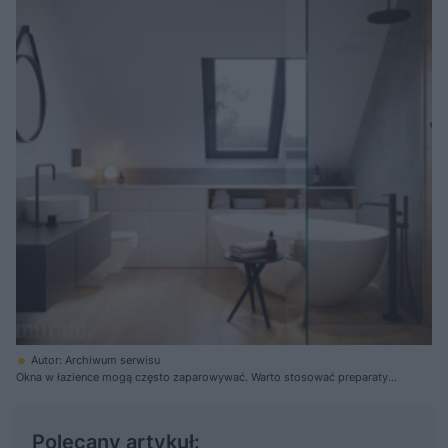
Autor: Archiwum serwisu
Okna w łazience mogą często zaparowywać. Warto stosować preparaty
temu zapobiegajce. Wizualizacja łazienki w domu C380 - Prywatny azyl.
Autor inż. WItold Korus.
Polecany artykuł: