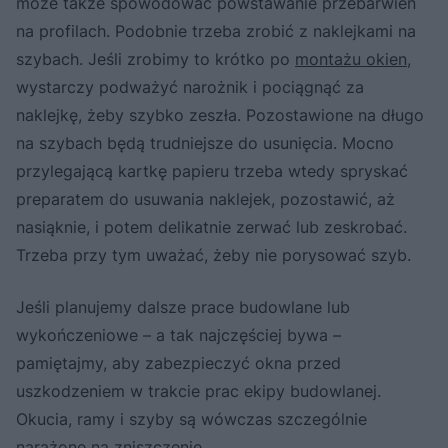
może także spowodować powstawanie przebarwień
na profilach. Podobnie trzeba zrobić z naklejkami na
szybach. Jeśli zrobimy to krótko po
montażu okien
,
wystarczy podważyć narożnik i pociągnąć za
naklejkę, żeby szybko zeszła. Pozostawione na długo
na szybach będą trudniejsze do usunięcia. Mocno
przylegającą kartkę papieru trzeba wtedy spryskać
preparatem do usuwania naklejek, pozostawić, aż
nasiąknie, i potem delikatnie zerwać lub zeskrobać.
Trzeba przy tym uważać, żeby nie porysować szyb.
Jeśli planujemy dalsze prace budowlane lub
wykończeniowe – a tak najczęściej bywa –
pamiętajmy, aby zabezpieczyć okna przed
uszkodzeniem w trakcie prac ekipy budowlanej.
Okucia, ramy i szyby są wówczas szczególnie
narażone na zniszczenie.