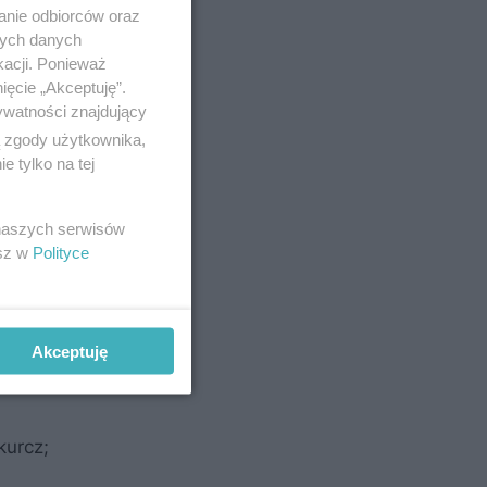
anie odbiorców oraz
ej lub do
nych danych
kacji. Ponieważ
ięcie „Akceptuję”.
ywatności znajdujący
ą zgody użytkownika,
 tylko na tej
 naszych serwisów
esz w
Polityce
ane do
Akceptuję
kurcz;