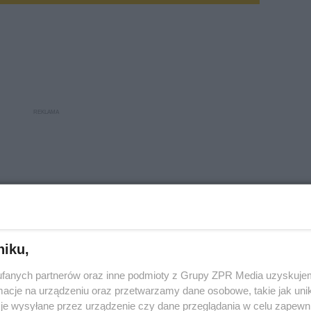
niku,
fanych partnerów oraz inne podmioty z Grupy ZPR Media uzyskujem
cje na urządzeniu oraz przetwarzamy dane osobowe, takie jak unika
je wysyłane przez urządzenie czy dane przeglądania w celu zapewn