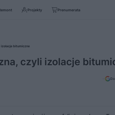
Remont
Projekty
Prenumerata
 izolacje bitumiczne
a, czyli izolacje bitum
Do