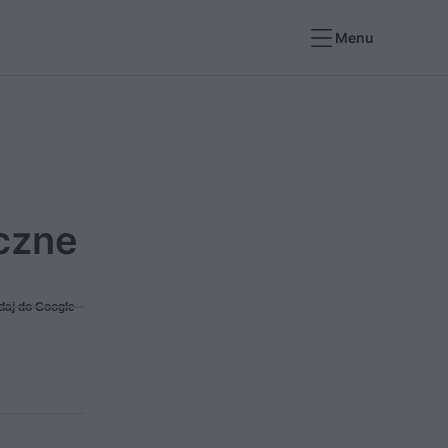
Menu
iczne
daj do Google