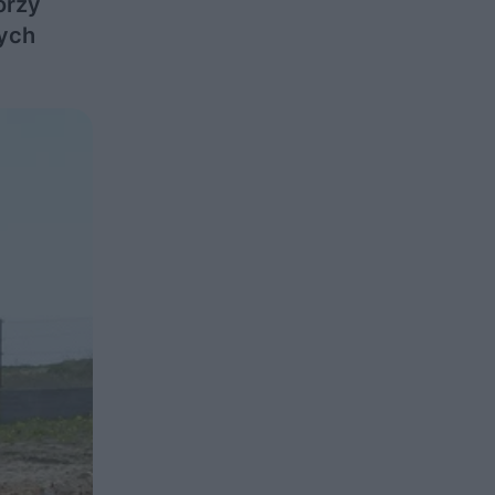
orzy
nych