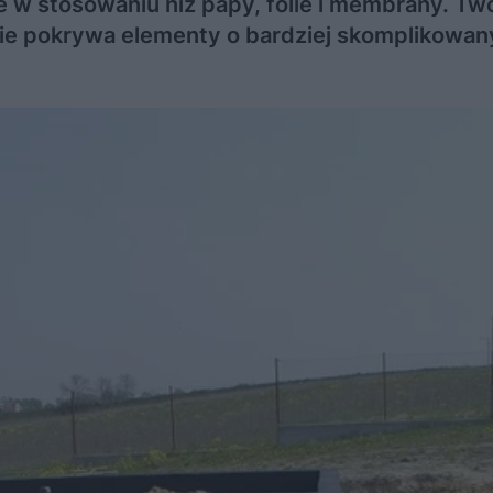
ze w stosowaniu niż papy, folie i membrany. Tw
nie pokrywa elementy o bardziej skomplikowa