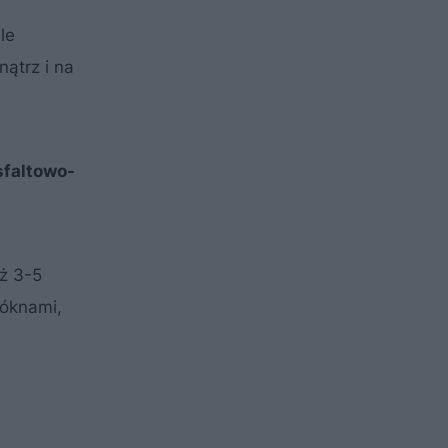
le
ątrz i na
sfaltowo-
iż 3-5
łóknami,