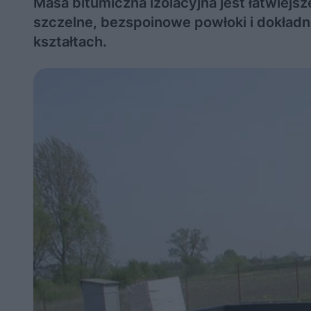
Masa bitumiczna izolacyjna jest łatwiejs
szczelne, bezspoinowe powłoki i dokład
kształtach.