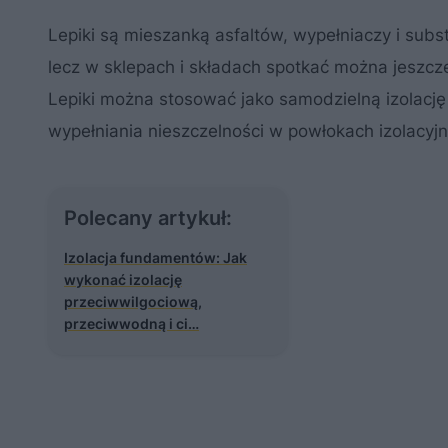
Lepiki są mieszanką asfaltów, wypełniaczy i subs
lecz w sklepach i składach spotkać można jeszcze
Lepiki można stosować jako samodzielną izolację
wypełniania nieszczelności w powłokach izolacyjn
Polecany artykuł:
Izolacja fundamentów: Jak
wykonać izolację
przeciwwilgociową,
przeciwwodną i ci…