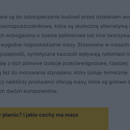
e są do zabezpieczania budowli przed działaniem wod
ezrozpuszczalnikowe, które są skuteczną alternatywą 
 nich wzbogacony o żywice polimerowe lub inne tworzywa
jące wygodne rozprowadzanie masy. Stosowane w masach
zyczepność, syntetyczne kauczuki wpływają natomiast n
ię z nich pionowe izolacje przeciwwilgociowe, rzadziej
eż do mocowania styropianu, który izoluje termicznie
z niektórzy producenci oferują masy, które są gotowe 
jach dwóch komponentów.
y piwnic? I jakie cechy ma masa