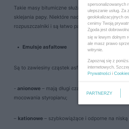
spersonalizowanych re
Takie masy bitumiczne służą głównie do gruntowa
ulepszanie usług. Za
sklejania papy. Niektóre nadają się też do wyko
geolokalizacyjnych or
cenimy Twoją prywatno
rozpuszczalniki i są łatwo palne;
Zgoda jest dobrowoln
się w lewym dolnym r
ale masz prawo sprzec
Emulsje asfaltowe
witrynie.
Zapoznaj się z poniż
internetowych. Szcze
Są to zawiesiny cząstek asfaltu w wodzie. Jest ic
Prywatności
i
Cookie
-
anionowe
– mają długi czas wiązania i można j
PARTNERZY
mocowania styropianu;
–
kationowe
– szybkowiążące i odporne na niską 