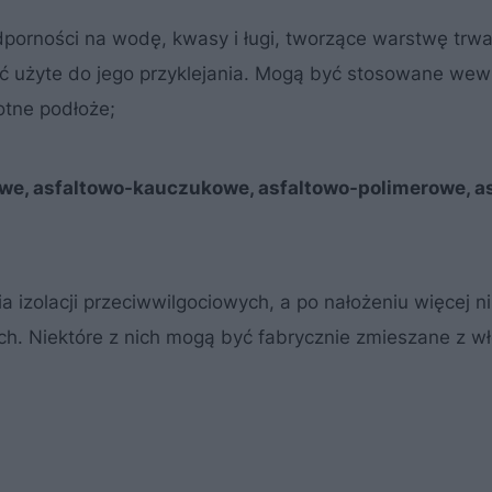
dporności na wodę, kwasy i ługi, tworzące warstwę trwa
yć użyte do jego przyklejania. Mogą być stosowane wewn
otne podłoże;
e, asfaltowo-kauczukowe, asfaltowo-polimerowe, a
izolacji przeciwwilgociowych, a po nałożeniu więcej n
ch. Niektóre z nich mogą być fabrycznie zmieszane z w