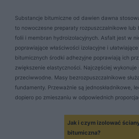
Substancje bitumiczne od dawien dawna stosowan
to nowoczesne preparaty rozpuszczalnikowe lub b
folii i membran hydroizolacyjnych. Asfalt jest w
poprawiające właściwości izolacyjne i ułatwia
bitumicznych środki adhezyjne poprawiają ich pr
zwiększenie elastyczności. Najczęściej wykonuje s
przeciwwodne. Masy bezrozpuszczalnikowe służą t
fundamenty. Przeważnie są jednoskładnikowe, lec
dopiero po zmieszaniu w odpowiednich proporc
Jak i czym izolować ścian
bitumiczna?