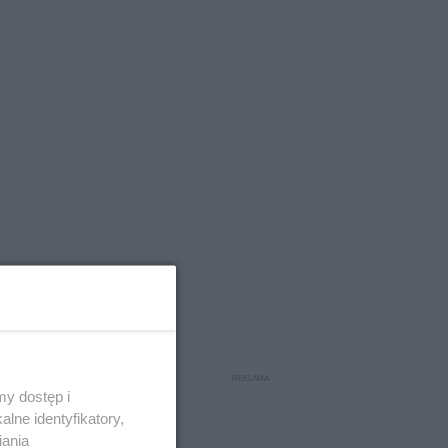
y dostęp i
lne identyfikatory,
iania