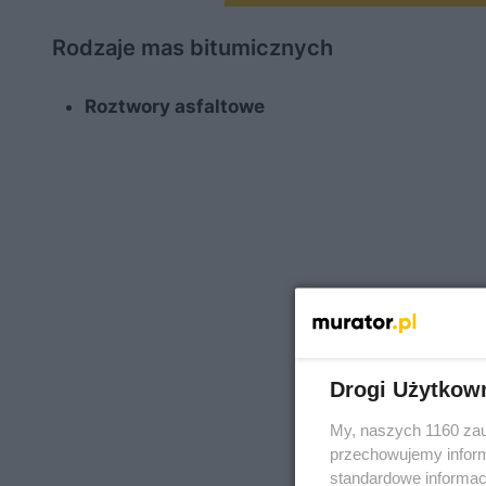
Rodzaje mas bitumicznych
Roztwory asfaltowe
Drogi Użytkow
My, naszych 1160 zau
przechowujemy informa
standardowe informac