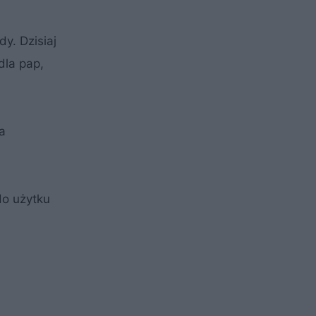
y. Dzisiaj
dla pap,
a
do użytku