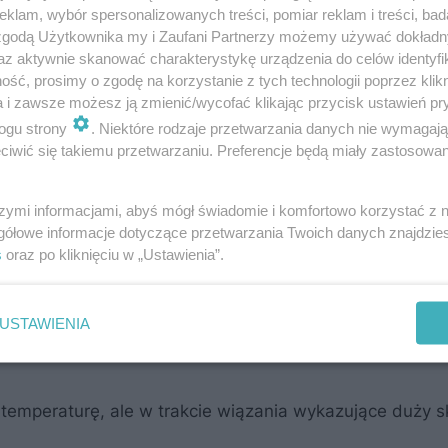
klam, wybór spersonalizowanych treści, pomiar reklam i treści, bad
nia podłoża przed nałożeniem właściwej masy izolacyjn
 zgodą Użytkownika my i Zaufani Partnerzy możemy używać dokład
nywania samodzielnych powłok izolacyjnych. Zawierają
az aktywnie skanować charakterystykę urządzenia do celów identyfi
ść, prosimy o zgodę na korzystanie z tych technologii poprzez klikn
a i zawsze możesz ją zmienić/wycofać klikając przycisk ustawień pr
ogu strony
. Niektóre rodzaje przetwarzania danych nie wymagaj
iwić się takiemu przetwarzaniu. Preferencje będą miały zastosowanie
szymi informacjami, abyś mógł świadomie i komfortowo korzystać z
gółowe informacje dotyczące przetwarzania Twoich danych znajdzi
h kilka rodzajów:
s
oraz po kliknięciu w „Ustawienia”.
e stosować tylko przy dobrej pogodzie, mogą być używ
USTAWIENIA
temperaturę, ale w trakcie wiązania wykazujące duży s