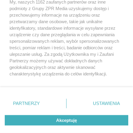
My, naszych 1162 zaufanych partnerów oraz inne
Żaden utwór zamieszczony w serwisie nie może być powielany i
podmioty z Grupy ZPR Media uzyskujemy dostęp i
rozpowszechniany lub dalej rozpowszechniany w jakikolwiek
sposób (w tym także elektroniczny lub mechaniczny) na
przechowujemy informacje na urządzeniu oraz
jakimkolwiek polu eksploatacji w jakiejkolwiek formie, włącznie z
przetwarzamy dane osobowe, takie jak unikalne
umieszczaniem w Internecie bez pisemnej zgody właściciela praw.
Jakiekolwiek użycie lub wykorzystanie utworów w całości lub w
identyfikatory, standardowe informacje wysyłane przez
części z naruszeniem prawa, tzn. bez właściwej zgody, jest
urządzenie czy dane przeglądania w celu zapewniania
zabronione pod groźbą kary i może być ścigane prawnie.
spersonalizowanych reklam, wybór spersonalizowanych
treści, pomiar reklam i treści, badanie odbiorców oraz
ulepszanie usług. Za zgodą Użytkownika my i Zaufani
Partnerzy możemy używać dokładnych danych
geolokalizacyjnych oraz aktywnie skanować
charakterystykę urządzenia do celów identyfikacji.
O nas
Ponieważ cenimy Twoją prywatność, prosimy o zgodę na
korzystanie z tych technologii poprzez kliknięcie
Informacje prawne
„Akceptuję”. Zgoda jest dobrowolna i zawsze możesz ją
zmienić/wycofać klikając przycisk ustawień prywatności
Nasze serwisy
PARTNERZY
USTAWIENIA
znajdujący się w lewym dolnym rogu strony
. Niektóre
rodzaje przetwarzania danych nie wymagają zgody
© 2026 Grupa ZPR Media
Akceptuję
użytkownika, ale masz prawo sprzeciwić się takiemu
przetwarzaniu. Preferencje będą miały zastosowanie tylko