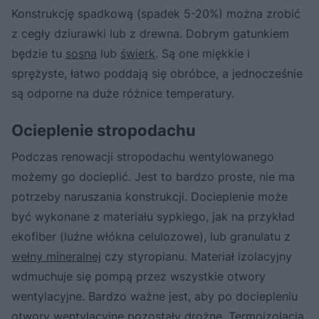
Konstrukcję spadkową (spadek 5-20%) można zrobić
z cegły dziurawki lub z drewna. Dobrym gatunkiem
będzie tu
sosna
lub
świerk
. Są one miękkie i
sprężyste, łatwo poddają się obróbce, a jednocześnie
są odporne na duże różnice temperatury.
Ocieplenie stropodachu
Podczas renowacji stropodachu wentylowanego
możemy go docieplić. Jest to bardzo proste, nie ma
potrzeby naruszania konstrukcji. Docieplenie może
być wykonane z materiału sypkiego, jak na przykład
ekofiber (luźne włókna celulozowe), lub granulatu z
wełny mineralnej
czy styropianu. Materiał izolacyjny
wdmuchuje się pompą przez wszystkie otwory
wentylacyjne. Bardzo ważne jest, aby po dociepleniu
otwory wentylacyjne pozostały drożne. Termoizolacja