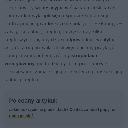
przez otwory wentylacyjne w ścianach. Jeśli nawet
para wodna wykropli się na spodzie konstrukcji
podtrzymującej wodoszczelne pokrycie i – skapując –
zawilgoci izolację cieplną, to wystarczy kilka
cieplejszych dni, aby dzięki odpowiedniej wentylacji
wilgoć ta odparowała. Jeśli więc chcemy przykryć
dom płaskim dachem, zróbmy
stropodach
wentylowany
: nie będziemy mieć problemów z
przeciekami i zamarzającą, nieskuteczną i niszczejącą
izolacją cieplną.
Polecany artykuł:
Jakie pokrycie na płaski dach? Co dać zamiast papy na
dach płaski?