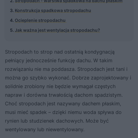
Stropodach - warstwa spadkowa na dachu płaskim
Konstrukcja spadkowa stropodachu
Ocieplenie stropodachu
Jak ważna jest wentylacja stropodachu?
Stropodach to strop nad ostatnią kondygnacją
pełniący jednocześnie funkcję dachu. W takim
rozwiązaniu nie ma poddasza. Stropodach jest tani i
można go szybko wykonać. Dobrze zaprojektowany i
solidnie zrobiony nie będzie wymagał częstych
napraw i dorówna trwałością dachom spadzistym.
Choć stropodach jest nazywany dachem płaskim,
musi mieć spadek – dzięki niemu woda spływa do
rynien lub studzienek dachowych. Może być
wentylowany lub niewentylowany.