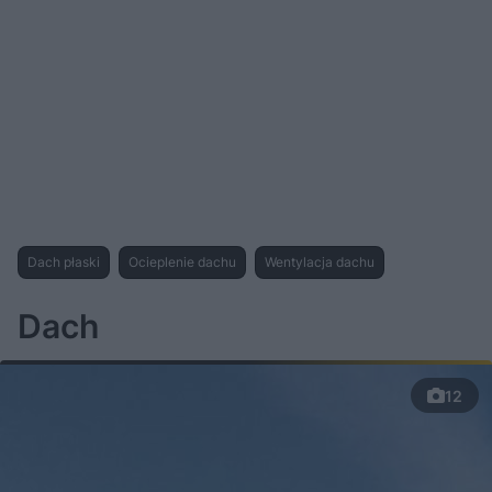
Dach płaski
Ocieplenie dachu
Wentylacja dachu
Dach
12