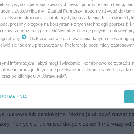
klam, wybór spersonalizowanych treści, pomiar reklam i treści, bad
lekkie: 1 m2 waży od 2 do 15 kg.
 zgodą Użytkownika my i Zaufani Partnerzy możemy używać dokład
az aktywnie skanować charakterystykę urządzenia do celów identyfi
ych materiałów stosowanych do krycia dachów. Dzięki 
ść, prosimy o zgodę na korzystanie z tych technologii poprzez klikn
hów nawet o bardzo skomplikowanych kształtach – pod
a i zawsze możesz ją zmienić/wycofać klikając przycisk ustawień pr
 jest naprawa uszkodzonych fragmentów pokrycia – wym
ogu strony
. Niektóre rodzaje przetwarzania danych nie wymagaj
iwić się takiemu przetwarzaniu. Preferencje będą miały zastosowanie
ramicznych jest ciężkie: 1 m2 waży od 47 do 75 kg.
 z ceramicznymi. Niektóre z nich mają podobne kształt
szymi informacjami, abyś mógł świadomie i komfortowo korzystać z
cze lub podwójne) czy karpiówki (zaokrąglone i prosto
gółowe informacje dotyczące przetwarzania Twoich danych znajdzi
ka z charakterystycznymi dwoma wyprofilowaniami. Pok
s
oraz po kliknięciu w „Ustawienia”.
ży od 36 do 70 kg.
ów lat temu skała osadowa. Ze skały tej wycina się blo
USTAWIENIA
twia się je na płytki grubości około 5 mm. Z łupka wyko
kowe, łuskowe lub ośmiokątne. Można je układać nawet n
ry. Pokrycie z łupka jest dosyć ciężkie: 1 m2 waży od