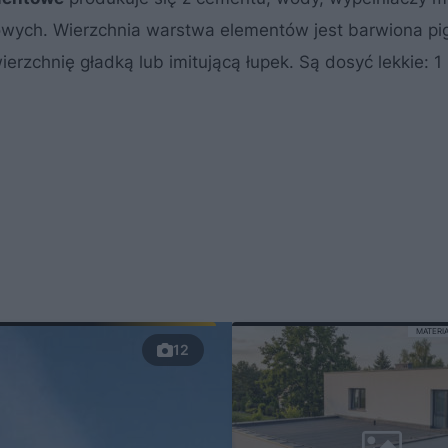
ylowych. Wierzchnia warstwa elementów jest barwiona p
erzchnię gładką lub imitującą łupek. Są dosyć lekkie: 1
MATERI
12