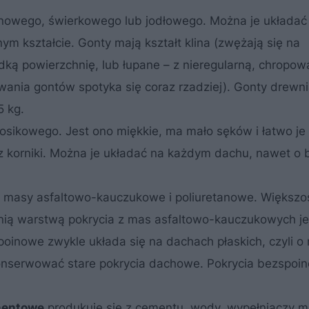
nowego
,
świerkowego
lub jodłowego. Można je układać
 kształcie. Gonty mają kształt klina (zwężają się na
dką powierzchnię, lub łupane – z nieregularną, chropow
wania gontów spotyka się coraz rzadziej). Gonty drewni
5 kg.
osikowego. Jest ono miękkie, ma mało sęków i łatwo je 
zez korniki. Można je układać na każdym dachu, nawet o
.: masy asfaltowo-kauczukowe i poliuretanowe. Większ
nią warstwą pokrycia z mas asfaltowo-kauczukowych je
poinowe zwykle układa się na dachach płaskich, czyli o
onserwować stare pokrycia dachowe. Pokrycia bezspoi
ementowe
produkuje się z cementu, wody, wypełniaczy m