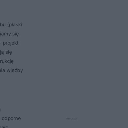
hu (płaski
wiamy się
 projekt
ją się
rukcję
nia więźby
e
ą
t odporne
mało