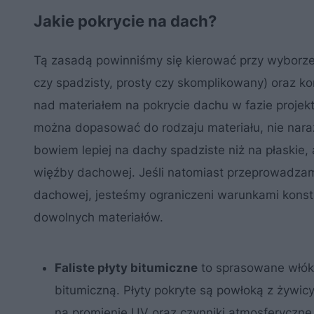
Jakie pokrycie na dach?
Tą zasadą powinniśmy się kierować przy wyborze 
czy spadzisty, prosty czy skomplikowany) oraz kon
nad materiałem na pokrycie dachu w fazie projek
można dopasować do rodzaju materiału, nie naraż
bowiem lepiej na dachy spadziste niż na płaskie,
więźby dachowej. Jeśli natomiast przeprowadza
dachowej, jesteśmy ograniczeni warunkami konstr
dowolnych materiałów.
Faliste płyty bitumiczne
to sprasowane włókn
bitumiczną. Płyty pokryte są powłoką z żywic
na promienie UV oraz czynniki atmosferyczne.