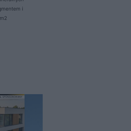
igmentem i
 m2
AŁ SPONSOROWANY