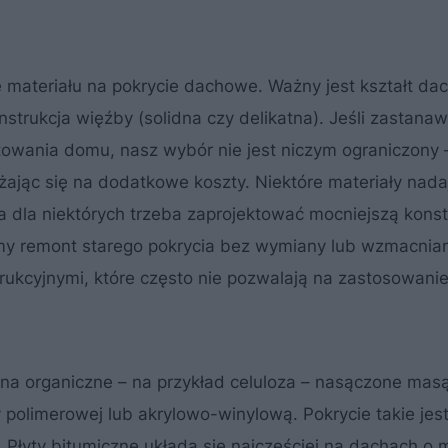
materiału na pokrycie dachowe. Ważny jest kształt dac
strukcja więźby (solidna czy delikatna). Jeśli zastana
towania domu, nasz wybór nie jest niczym ograniczony –
ając się na dodatkowe koszty. Niektóre materiały nada
 a dla niektórych trzeba zaprojektować mocniejszą konst
my remont starego pokrycia bez wymiany lub wzmacnia
ukcyjnymi, które często nie pozwalają na zastosowani
a organiczne – na przykład celuloza – nasączone mas
y polimerowej lub akrylowo-winylową. Pokrycie takie jes
 Płyty bitumiczne układa się najczęściej na dachach o 