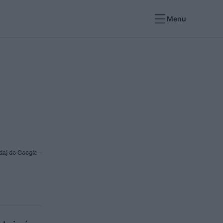
Menu
daj do Google