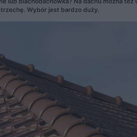
zne lub blachodachówka? Na dachu można też 
strzechę. Wybór jest bardzo duży.