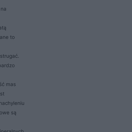
 na
atą
ane to
strugać.
 bardzo
ość mas
st
 nachyleniu
nowe są
ineralnych