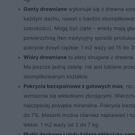
Gonty drewniane
wykonuje się z drewna
sos
każdym dachu, nawet o bardzo skomplikowanym
szerokości). Mogą być cięte – wtedy mają gła
powierzchnią (ten tradycyjny sposób produko
pokrycie dosyć ciężkie: 1 m2 waży od 15 do 3
Wióry drewniane
to płaty strugane z drewna 
Ma jeszcze jedną zaletę: nie jest lubiane pr
skomplikowanym kształcie
Pokrycia bezspoinowe z gotowych mas
, np
wzmacnia się wkładkami zbrojącymi. Wierzch
najczęściej posypka mineralna. Pokrycia bezs
do 7%. Masami można również naprawiać i k
lekkie: 1 m2 waży od 2 do 7 kg.
Płytki dachowe i płyty faliste włóknisto-c