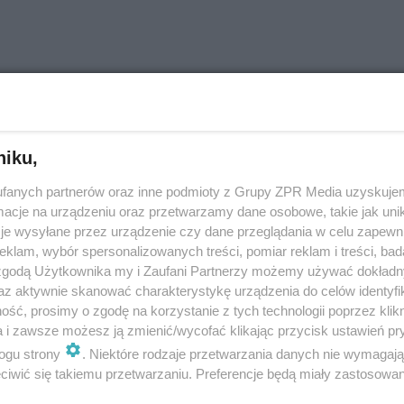
ia przeciwsłoneczna na okna - 
ała? Jaką wybrać? Ile kosztuje?
niku,
fanych partnerów oraz inne podmioty z Grupy ZPR Media uzyskujem
cje na urządzeniu oraz przetwarzamy dane osobowe, takie jak unika
je wysyłane przez urządzenie czy dane przeglądania w celu zapewn
klam, wybór spersonalizowanych treści, pomiar reklam i treści, bad
 zgodą Użytkownika my i Zaufani Partnerzy możemy używać dokład
az aktywnie skanować charakterystykę urządzenia do celów identyfi
ść, prosimy o zgodę na korzystanie z tych technologii poprzez klikn
a i zawsze możesz ją zmienić/wycofać klikając przycisk ustawień pr
ie drzwi przesuwne wybrać?
ogu strony
. Niektóre rodzaje przetwarzania danych nie wymagaj
iwić się takiemu przetwarzaniu. Preferencje będą miały zastosowanie
egląd systemów drzwi przesu