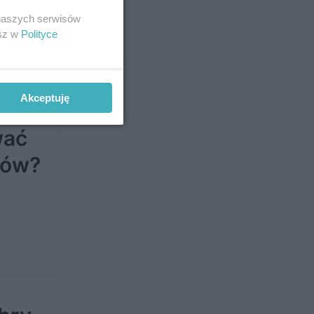
 naszych serwisów
esz w
Polityce
Akceptuję
wać
łów?