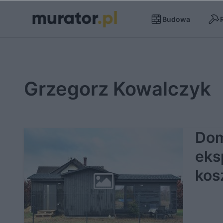
Budowa
Grzegorz Kowalczyk
Dom
eks
kos