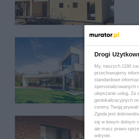
Fol
dzi
Drogi Użytkow
My, naszych 1160 zau
przechowujemy informa
standardowe informac
spersonalizowanych re
ulepszanie usług. Za
geolokalizacyjnych or
cenimy Twoją prywatno
Zgoda jest dobrowoln
Jak
się w lewym dolnym r
ale masz prawo sprzec
Prz
witrynie.