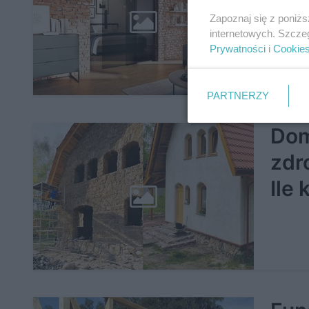
Zapoznaj się z poniż
internetowych. Szcze
Prywatności
i
Cookie
PARTNERZY
Dom
zdr
Ile 