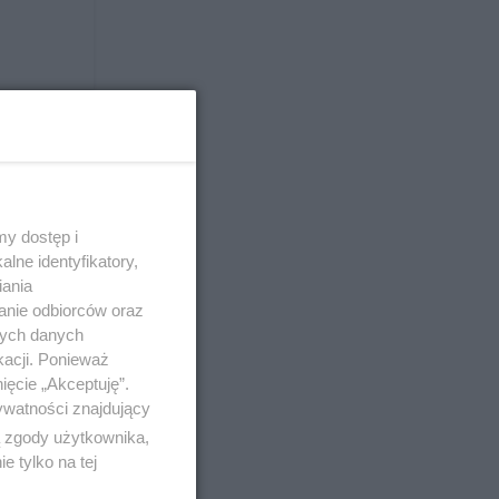
czy
y dostęp i
lne identyfikatory,
iania
anie odbiorców oraz
nych danych
kacji. Ponieważ
ięcie „Akceptuję”.
ywatności znajdujący
ą zgody użytkownika,
 tylko na tej
wnych