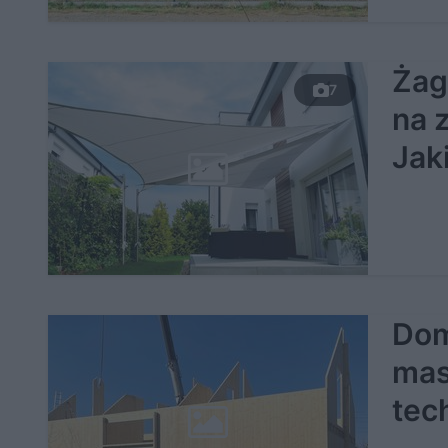
Żag
7
na 
Jak
Dom
mas
tec