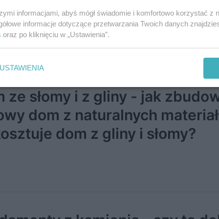
szymi informacjami, abyś mógł świadomie i komfortowo korzystać z
gółowe informacje dotyczące przetwarzania Twoich danych znajdzi
s
oraz po kliknięciu w „Ustawienia”.
USTAWIENIA
 ze słomy i z gliny - jak zbudo
owy dom z naturalnych materia
kosztuje dom z gliny i słomy?