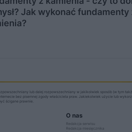
damenty z kamienia - czy to do
ysł? Jak wykonać fundamenty 
ienia?
ozpowszechniany lub dalej rozpowszechniany w jakikolwiek sposób (w tym takż
Internecie bez pisemnej zgody właściciela praw. Jakiekolwiek użycie lub wykor
być ścigane prawnie.
O nas
Redakcja serwisu
Redakcja miesięcznika