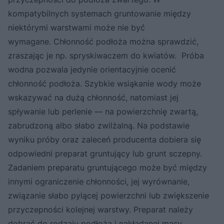
kompatybilnych systemach gruntowanie między
niektórymi warstwami może nie być
wymagane. Chłonność podłoża można sprawdzić,
zraszając je np. spryskiwaczem do kwiatów. Próba
wodna pozwala jedynie orientacyjnie ocenić
chłonność podłoża. Szybkie wsiąkanie wody może
wskazywać na dużą chłonność, natomiast jej
spływanie lub perlenie — na powierzchnię zwartą,
zabrudzoną albo słabo zwilżalną. Na podstawie
wyniku próby oraz zaleceń producenta dobiera się
odpowiedni preparat gruntujący lub grunt sczepny.
Zadaniem preparatu gruntującego może być między
innymi ograniczenie chłonności, jej wyrównanie,
związanie słabo pylącej powierzchni lub zwiększenie
przyczepności kolejnej warstwy. Preparat należy
dobrać do rodzaju podłoża i nakładanej masy.