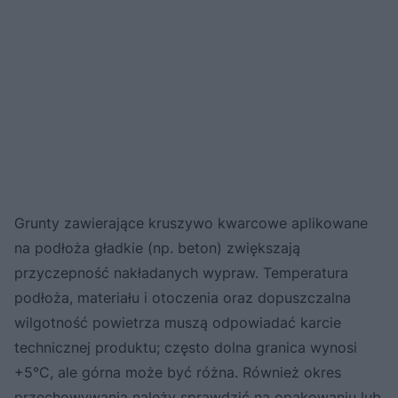
Grunty zawierające kruszywo kwarcowe aplikowane
na podłoża gładkie (np. beton) zwiększają
przyczepność nakładanych wypraw. Temperatura
podłoża, materiału i otoczenia oraz dopuszczalna
wilgotność powietrza muszą odpowiadać karcie
technicznej produktu; często dolna granica wynosi
+5°C, ale górna może być różna. Również okres
przechowywania należy sprawdzić na opakowaniu lub