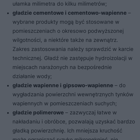
ułamka milimetra do kilku milimetrów;
gładzie cementowe i cementowo-wapienne
–
wybrane produkty mogą być stosowane w
pomieszczeniach o okresowo podwyższonej
wilgotności, a niektóre także na zewnątrz.
Zakres zastosowania należy sprawdzić w karcie
technicznej. Gładź nie zastępuje hydroizolacji w
miejscach narażonych na bezpośrednie
działanie wody;
gładzie wapienne i gipsowo-wapienne
– do
wygładzania powierzchni wewnętrznych tynków
wapiennych w pomieszczeniach suchych;
gładzie polimerowe
– zazwyczaj łatwe w
nakładaniu i obróbce, pozwalają uzyskać bardzo
gładką powierzchnię. Ich mniejsza kruchość
może ograniczać ryzyko mikropęknięć, nie