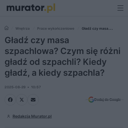
Wnętrza
Prace wykończeniowe
Gładź czy masa
szpachlowa? Czym się różni gładź od szpachli? Kiedy gładź, a kiedy
Gładź czy masa
szpachla?
szpachlowa? Czym się różni
gładź od szpachli? Kiedy
gładź, a kiedy szpachla?
2025-08-29
10:57
Dodaj do Google
Redakcja Murator.pl