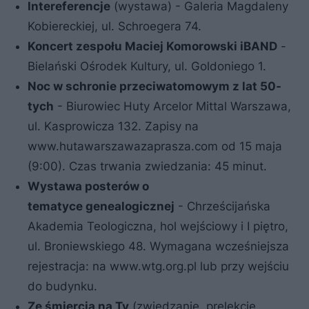
Intereferencje
(wystawa) - Galeria Magdaleny
Kobiereckiej, ul. Schroegera 74.
Koncert zespołu Maciej Komorowski iBAND
-
Bielański Ośrodek Kultury, ul. Goldoniego 1.
Noc w schronie przeciwatomowym z lat
50-
tych
- Biurowiec Huty Arcelor Mittal Warszawa,
ul. Kasprowicza 132. Zapisy na
www.hutawarszawazaprasza.com od 15 maja
(9:00). Czas trwania zwiedzania: 45 minut.
Wystawa posterów o
tematyce
genealogicznej
- Chrześcijańska
Akademia Teologiczna, hol wejściowy i I piętro,
ul. Broniewskiego 48. Wymagana wcześniejsza
rejestracja: na www.wtg.org.pl lub przy wejściu
do budynku.
Ze śmiercią na Ty
(zwiedzanie, prelekcje,