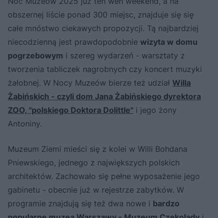
Noc Muzeów 2025 już ten wen weekend, a na
obszernej liście ponad 300 miejsc, znajduje się się
całe mnóstwo ciekawych propozycji. Tą najbardziej
niecodzienną jest prawdopodobnie
wizyta w domu
pogrzebowym
i szereg wydarzeń - warsztaty z
tworzenia tabliczek nagrobnych czy koncert muzyki
żałobnej. W Nocy Muzeów bierze też udział
Willa
Żabińskich - czyli dom Jana Żabińskiego dyrektora
ZOO, "polskiego Doktora Dolittle"
i jego żony
Antoniny.
Muzeum Ziemi mieści się z kolei w Willi Bohdana
Pniewskiego, jednego z największych polskich
architektów. Zachowało się pełne wyposażenie jego
gabinetu - obecnie już w rejestrze zabytków. W
programie znajdują się też dwa nowe i
bardzo
popularne muzea Warszawy -
Muzeum Czekolady
i