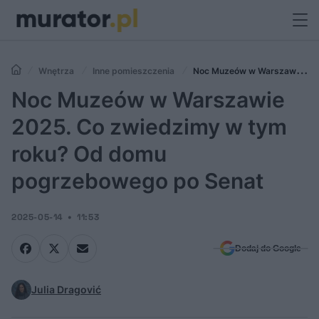
Wnętrza
Inne pomieszczenia
Noc Muzeów w Warszawie
2025. Co zwiedzimy w tym roku? Od domu pogrzebowego po Senat
Noc Muzeów w Warszawie
2025. Co zwiedzimy w tym
roku? Od domu
pogrzebowego po Senat
2025-05-14
11:53
Dodaj do Google
Julia Dragović