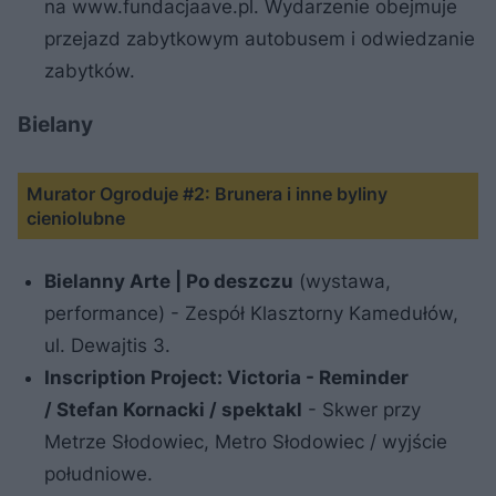
na www.fundacjaave.pl. Wydarzenie obejmuje
przejazd zabytkowym autobusem i odwiedzanie
zabytków.
Bielany
Murator Ogroduje #2: Brunera i inne byliny
cieniolubne
Bielanny Arte | Po deszczu
(wystawa,
performance) - Zespół Klasztorny Kamedułów,
ul. Dewajtis 3.
Inscription Project: Victoria - Reminder
/
Stefan Kornacki / spektakl
- Skwer przy
Metrze Słodowiec, Metro Słodowiec / wyjście
południowe.