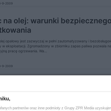
8-9-2009
c na olej: warunki bezpieczneg
tkowania
olej opałowy jest zazwyczaj w pełni zautomatyzowany i bezobsługow
 w eksploatacji. Zgromadzony w zbiorniku zapas paliwa pozwala na
yjną pracę ogrzewania. Wa…
8-9-2009
zaje zbiorników na olej opałow
adnik
niku,
i na olej opałowy montowane są wszędzie tam, gdzie nie ma możliwo
fanych partnerów oraz inne podmioty z Grupy ZPR Media uzyskujem
nia domu gazem miejskim. Oczywiście olej opałowy trzeba magaz