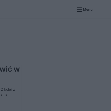
Menu
awić w
 Z kolei w
ca na