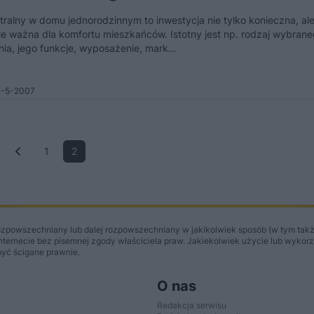
tralny w domu jednorodzinnym to inwestycja nie tylko konieczna, ale
e ważna dla komfortu mieszkańców. Istotny jest np. rodzaj wybran
ia, jego funkcje, wyposażenie, mark…
1-5-2007
1
2
ozpowszechniany lub dalej rozpowszechniany w jakikolwiek sposób (w tym takż
Internecie bez pisemnej zgody właściciela praw. Jakiekolwiek użycie lub wykor
być ścigane prawnie.
O nas
Redakcja serwisu