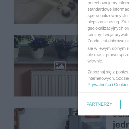
przechowujemy informa
specjaln
standardowe informac
spersonalizowanych re
dodano 1
ulepszanie usług. Za
geolokalizacyjnych or
cenimy Twoją prywatno
Ins
Zgoda jest dobrowoln
się w lewym dolnym r
kos
ale masz prawo sprzec
witrynie.
Instalac
przypadk
Zapoznaj się z poniż
odniesie
internetowych. Szcze
Prywatności
i
Cookie
dodano 2
PARTNERZY
Jak
jed