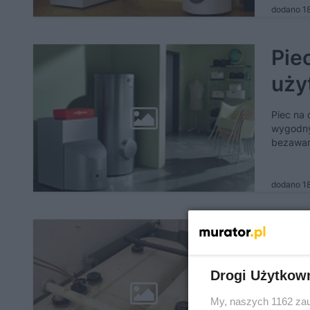
dodano 1
Pie
uży
Piec na 
wygodny
bezawar
dodano 1
Rod
Por
Drogi Użytkow
Zbiornik
My, naszych 1162 zau
ogrzewa