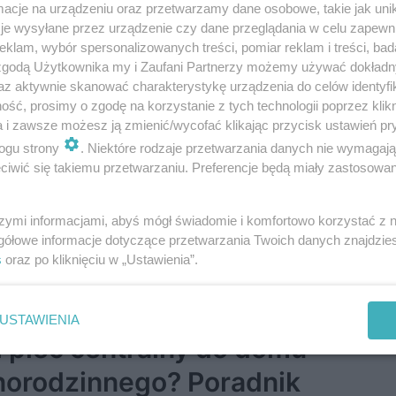
cje na urządzeniu oraz przetwarzamy dane osobowe, takie jak unika
ie do tego celu przeznaczonych zbiorn…
je wysyłane przez urządzenie czy dane przeglądania w celu zapewn
klam, wybór spersonalizowanych treści, pomiar reklam i treści, bad
8-9-2009
 zgodą Użytkownika my i Zaufani Partnerzy możemy używać dokład
az aktywnie skanować charakterystykę urządzenia do celów identyfi
ść, prosimy o zgodę na korzystanie z tych technologii poprzez klikn
talacja c.o. w domu - jak zmniej
a i zawsze możesz ją zmienić/wycofać klikając przycisk ustawień pr
ogu strony
. Niektóre rodzaje przetwarzania danych nie wymagaj
zty ogrzewania?
iwić się takiemu przetwarzaniu. Preferencje będą miały zastosowanie
ja c.o. w domu jest czymś tak naturalnym, jak instalaca wodna. W ob
ach istnieją sposoby, aby skutecznie zmniejszyć straty. Aby doko
szymi informacjami, abyś mógł świadomie i komfortowo korzystać z
niu do ciepła, warto zmodernizo…
gółowe informacje dotyczące przetwarzania Twoich danych znajdzi
s
oraz po kliknięciu w „Ustawienia”.
0-8-2009
USTAWIENIA
i piec centralny do domu
norodzinnego? Poradnik