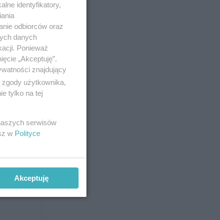
lne identyfikatory,
iania
anie odbiorców oraz
nych danych
kacji. Ponieważ
ięcie „Akceptuję”.
szyć
ywatności znajdujący
ą zgody użytkownika,
 tylko na tej
u
nać tego w
 naszych serwisów
esz w
Polityce
Akceptuję