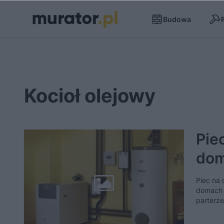
Budowa
Kocioł olejowy
Piec
do
Piec na 
domach 
parterz