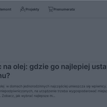
Remont
Projekty
Prenumerata
 na olej: gdzie go najlepiej ust
mu?
olej w domach jednorodzinnych najczęściej umieszcza się wpiwnicy.
niepodpiwniczonych, na urządzenie trzeba wygospodarować miejs
e. Zobacz, jak wybrać najlepsze m…