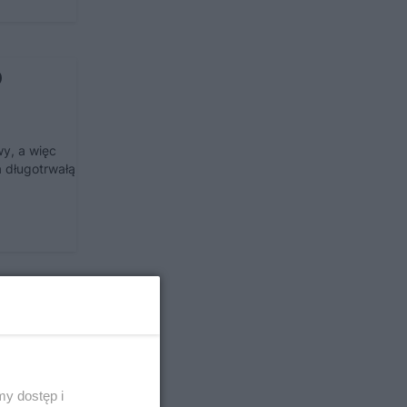
o
y, a więc
 długotrwałą
y.
ści
y dostęp i
ynować w