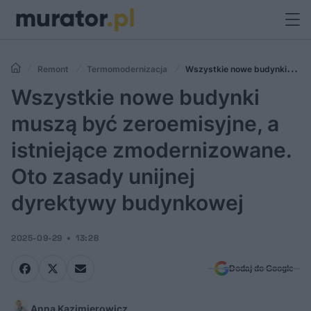
Remont
Termomodernizacja
Wszystkie nowe budynki
muszą być zeroemisyjne, a istniejące zmodernizowane. Oto zasady
Wszystkie nowe budynki
unijnej dyrektywy budynkowej
muszą być zeroemisyjne, a
istniejące zmodernizowane.
Oto zasady unijnej
dyrektywy budynkowej
2025-09-29
13:28
Dodaj do Google
Anna Kazimierowicz