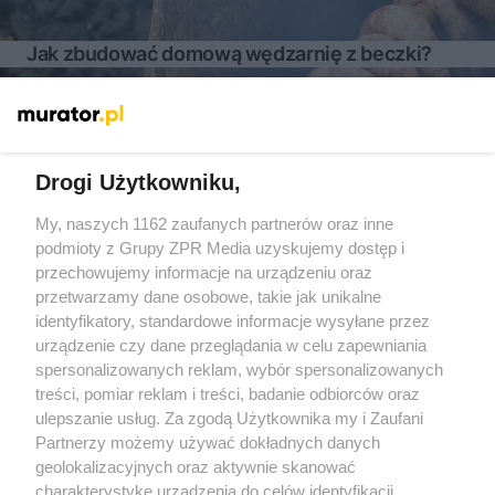
Jak zbudować domową wędzarnię z beczki?
Więcej
Drogi Użytkowniku,
My, naszych 1162 zaufanych partnerów oraz inne
Żaden utwór zamieszczony w serwisie nie może być powielany i
rozpowszechniany lub dalej rozpowszechniany w jakikolwiek sposób
podmioty z Grupy ZPR Media uzyskujemy dostęp i
(w tym także elektroniczny lub mechaniczny) na jakimkolwiek polu
przechowujemy informacje na urządzeniu oraz
eksploatacji w jakiejkolwiek formie, włącznie z umieszczaniem w
przetwarzamy dane osobowe, takie jak unikalne
Internecie bez pisemnej zgody właściciela praw. Jakiekolwiek użycie
lub wykorzystanie utworów w całości lub w części z naruszeniem
identyfikatory, standardowe informacje wysyłane przez
prawa, tzn. bez właściwej zgody, jest zabronione pod groźbą kary i
urządzenie czy dane przeglądania w celu zapewniania
może być ścigane prawnie.
spersonalizowanych reklam, wybór spersonalizowanych
treści, pomiar reklam i treści, badanie odbiorców oraz
ulepszanie usług. Za zgodą Użytkownika my i Zaufani
Partnerzy możemy używać dokładnych danych
geolokalizacyjnych oraz aktywnie skanować
charakterystykę urządzenia do celów identyfikacji.