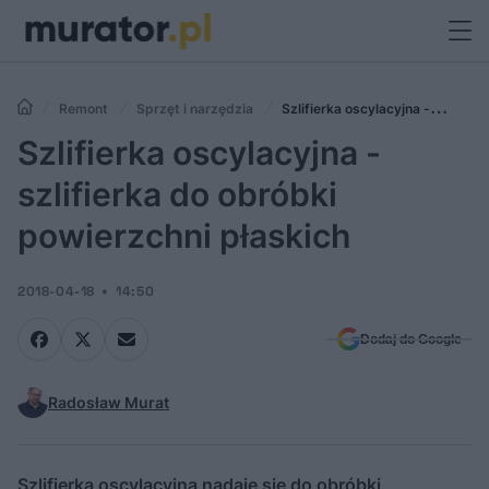
Remont
Sprzęt i narzędzia
Szlifierka oscylacyjna -
szlifierka do obróbki powierzchni płaskich
Szlifierka oscylacyjna -
szlifierka do obróbki
powierzchni płaskich
2018-04-18
14:50
Dodaj do Google
Radosław Murat
Szlifierka oscylacyjna nadaje się do obróbki