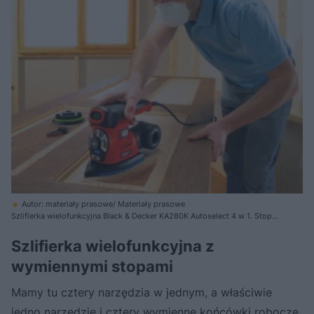
Autor: materiały prasowe/ Materiały prasowe
Szlifierka wielofunkcyjna Black & Decker KA280K Autoselect 4 w 1. Stopa
zakończona w szpic dotrze także w narożniki. Nie trzeba więc po
elektrycznym szlifowaniu ręcznie poprawiać efektu. Stopę można również
Szlifierka wielofunkcyjna z
przekręcić, aby szpic nie przeszkadzał, gdy chcemy dosunąć ją do
wymiennymi stopami
prostej krawędzi
Mamy tu cztery narzędzia w jednym, a właściwie
jedno narzędzie i cztery wymienne końcówki robocze.