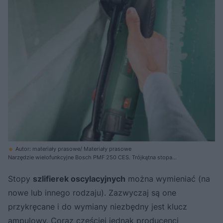
Autor: materiały prasowe/ Materiały prasowe
Narzędzie wielofunkcyjne Bosch PMF 250 CES. Trójkątna stopa
szlifierska przyda się np. do wyrównywania spoin gipsowych między
płytami g-k
Stopy
szlifierek oscylacyjnych
można wymieniać (na
nowe lub innego rodzaju). Zazwyczaj są one
przykręcane i do wymiany niezbędny jest klucz
ampulowy. Coraz częściej jednak producenci