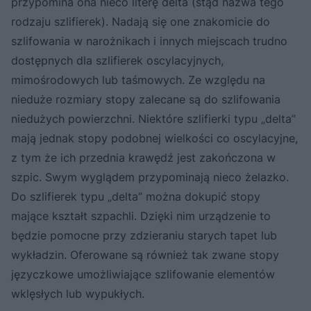
przypomina ona nieco literę delta (stąd nazwa tego
rodzaju szlifierek). Nadają się one znakomicie do
szlifowania w narożnikach i innych miejscach trudno
dostępnych dla szlifierek oscylacyjnych,
mimośrodowych lub taśmowych. Ze względu na
nieduże rozmiary stopy zalecane są do szlifowania
niedużych powierzchni. Niektóre szlifierki typu „delta”
mają jednak stopy podobnej wielkości co oscylacyjne,
z tym że ich przednia krawędź jest zakończona w
szpic. Swym wyglądem przypominają nieco żelazko.
Do szlifierek typu „delta” można dokupić stopy
mające kształt szpachli. Dzięki nim urządzenie to
będzie pomocne przy zdzieraniu starych tapet lub
wykładzin. Oferowane są również tak zwane stopy
języczkowe umożliwiające szlifowanie elementów
wklęsłych lub wypukłych.