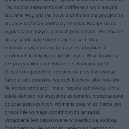
Tak można zaprezentować szlifierkę z wymiennymi
stopami. Wygląda jak zwykła szlifierka oscylacyjna ze
stopą w kształcie podstawy żelazka. Nadaje się do
wygładzania dużych płaskich powierzchni. Po zmianie
stopy na okrągłą sprzęt staje się szlifierką
mimośrodową i można go użyć do obrabiania
powierzchni wklęsłych lub łukowych. W zestawie są
też przystawka i końcówki do szlifowania profili.
Dzięki tym gadżetom zdołamy na przykład usunąć
farbę z ram obrazów, wąskich listewek albo rowków.
Na koniec drobiazg – mała i wąska końcówka, która
zdoła dotrzeć we wszystkie zakamarki, przeznaczona
do prac precyzyjnych. Wymiana stóp w szlifierce jest
prosta inie wymaga dodatkowych narzędzi.
Urządzenie jest zapakowane w plastikową walizkę.
Znajdziemy w niej komplet papierów ściernych do