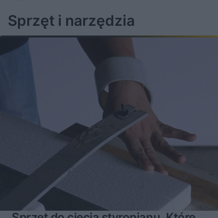
głównie do powierzchni o zaokrąglonym kształcie
Sprzęt i narzędzia
Sprzęt do cięcia styropianu. Które