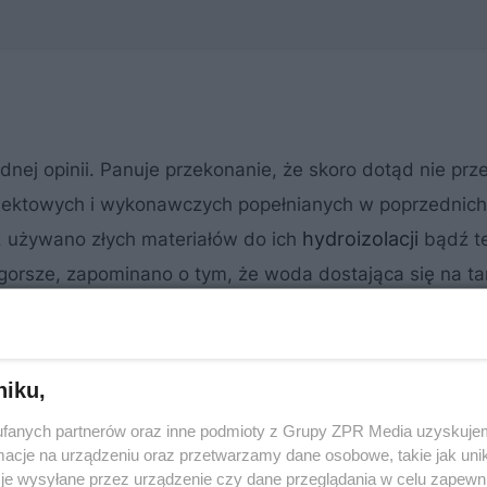
ej opinii. Panuje przekonanie, że skoro dotąd nie prze
ojektowych i wykonawczych popełnianych w poprzednich
hydroizolacji
, używano złych materiałów do ich
bądź t
rsze, zapominano o tym, że woda dostająca się na ta
cych tarasów nie ma co zwlekać, bo to pogarsza sytuac
nych ścianach i sufitach najprawdopodobniej pojawi się 
izować usterki, i podajemy kilka sposobów naprawy war
niku,
tów dodatkowych takich jak balustrady czy rynny.
fanych partnerów oraz inne podmioty z Grupy ZPR Media uzyskujem
cje na urządzeniu oraz przetwarzamy dane osobowe, takie jak unika
je wysyłane przez urządzenie czy dane przeglądania w celu zapewn