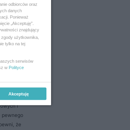
anie odbiorców oraz
nych danych
kacji. Ponieważ
ięcie „Akceptuję”.
ywatności znajdujący
ą zgody użytkownika,
 tylko na tej
 naszych serwisów
esz w
Polityce
Akceptuję
sowych i
do pewnego
pewni, że