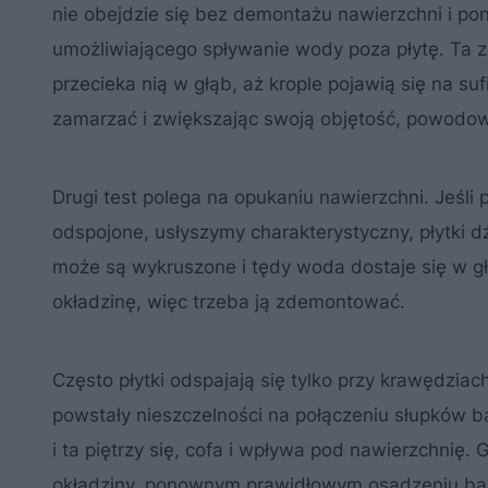
nie obejdzie się bez demontażu nawierzchni i po
umożliwiającego spływanie wody poza płytę. Ta za
przecieka nią w głąb, aż krople pojawią się na s
zamarzać i zwiększając swoją objętość, powodowa
Drugi test polega na opukaniu nawierzchni. Jeśli p
odspojone, usłyszymy charakterystyczny, płytki 
może są wykruszone i tędy woda dostaje się w 
okładzinę, więc trzeba ją zdemontować.
Często płytki odspajają się tylko przy krawędzia
powstały nieszczelności na połączeniu słupków b
i ta piętrzy się, cofa i wpływa pod nawierzchnię
okładziny, ponownym prawidłowym osadzeniu ba