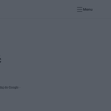
Menu
ć
daj do Google