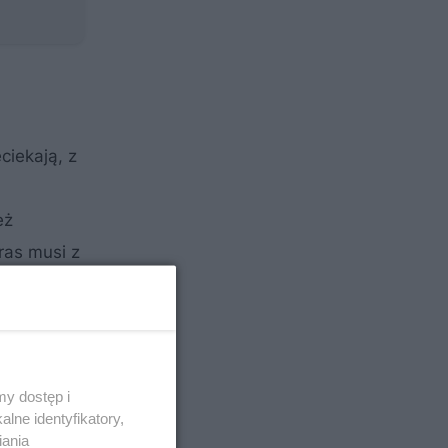
ciekają, z
eż
ras musi z
ję.
okazała
stw
y dostęp i
lne identyfikatory,
iania