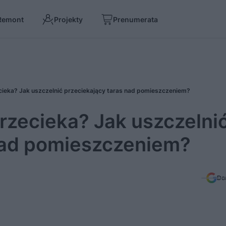
Remont
Projekty
Prenumerata
ecieka? Jak uszczelnić przeciekający taras nad pomieszczeniem?
przecieka? Jak uszczelni
nad pomieszczeniem?
Do