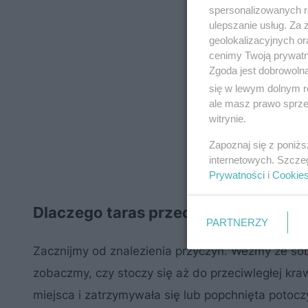
spersonalizowanych re
ulepszanie usług. Za
geolokalizacyjnych or
cenimy Twoją prywatno
Zgoda jest dobrowoln
się w lewym dolnym r
ale masz prawo sprzec
witrynie.
Zapoznaj się z poniż
internetowych. Szcze
Prywatności
i
Cookie
Dlaczego taras przecieka? Test z kul
PARTNERZY
Zacznijmy od znalezienia przyczyn. Weźmy ze sob
zobaczmy, czy stoczy się aż do przeciwległej kra
miejsca i zatrzymywała się lub popchnięta potoc