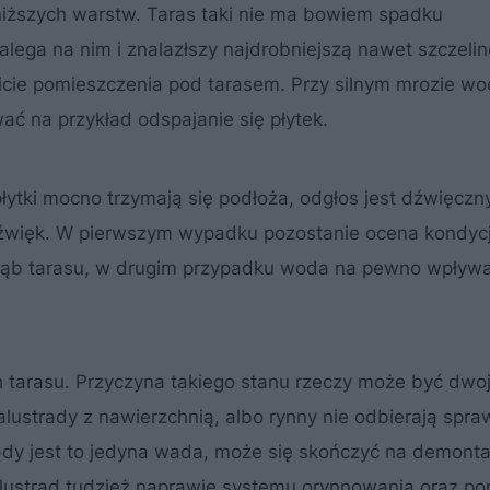
niższych warstw. Taras taki nie ma bowiem spadku
lega na nim i znalazłszy najdrobniejszą nawet szczelin
uficie pomieszczenia pod tarasem. Przy silnym mrozie 
ć na przykład odspajanie się płytek.
łytki mocno trzymają się podłoża, odgłos jest dźwięczny,
dźwięk. W pierwszym wypadku pozostanie ocena kondycji
głąb tarasu, w drugim przypadku woda na pewno wpływ
ch tarasu. Przyczyna takiego stanu rzeczy może być dwo
alustrady z nawierzchnią, albo rynny nie odbierają spr
. Gdy jest to jedyna wada, może się skończyć na demont
lustrad tudzież naprawie systemu orynnowania oraz 