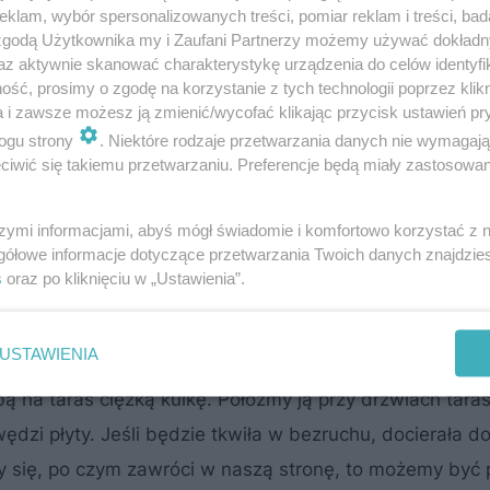
klam, wybór spersonalizowanych treści, pomiar reklam i treści, bad
 zgodą Użytkownika my i Zaufani Partnerzy możemy używać dokład
az aktywnie skanować charakterystykę urządzenia do celów identyfi
ść, prosimy o zgodę na korzystanie z tych technologii poprzez klikn
a i zawsze możesz ją zmienić/wycofać klikając przycisk ustawień pr
ogu strony
. Niektóre rodzaje przetwarzania danych nie wymagaj
iwić się takiemu przetwarzaniu. Preferencje będą miały zastosowanie
szymi informacjami, abyś mógł świadomie i komfortowo korzystać z
gółowe informacje dotyczące przetwarzania Twoich danych znajdzi
s
oraz po kliknięciu w „Ustawienia”.
ką
USTAWIENIA
ą na taras ciężką kulkę. Połóżmy ją przy drzwiach tara
wędzi płyty. Jeśli będzie tkwiła w bezruchu, docierała 
zy się, po czym zawróci w naszą stronę, to możemy być 