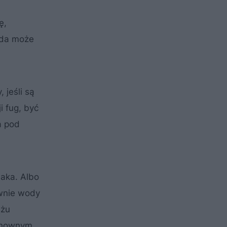
ę,
woda może
 jeśli są
 fug, być
a pod
jaka. Albo
awnie wody
ażu
ponownym