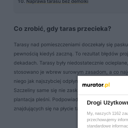
Naprawa tarasu bez demolki
Co zrobić, gdy taras przecieka?
Tarasy nad pomieszczeniami doczekały się paskudn
pewnością kiedyś zaczną. To rezultat błędów pr
dekadach. Tarasy były niedostatecznie ocieplane
stosowano je wbrew surowym zasadom, a co najgo
niego jak najszybciej odpłynąć. Z naprawą ciekną
Szczeliny same się nie zasklepią, a na zawilgoco
plantacja pleśni. Podpowiadamy więc, jak zlokal
Drogi Użytkow
znajdujących się na płycie tarasowej oraz elemen
My, naszych 1162 zau
przechowujemy informa
standardowe informac