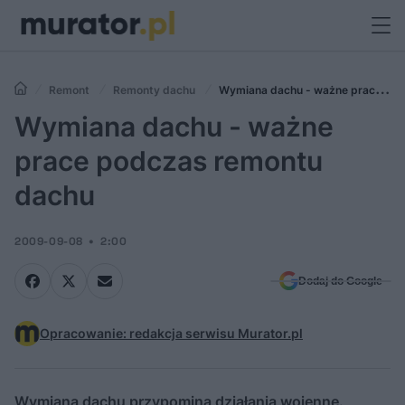
Remont
Remonty dachu
Wymiana dachu - ważne prace
podczas remontu dachu
Wymiana dachu - ważne
prace podczas remontu
dachu
2009-09-08
2:00
Dodaj do Google
Opracowanie: redakcja serwisu Murator.pl
Wymiana dachu przypomina działania wojenne.