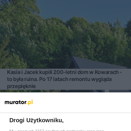
Kasia i Jacek kupili 200-letni dom w Kowarach -
to była ruina. Po 17 latach remontu wygląda
przepięknie
Więcej
Drogi Użytkowniku,