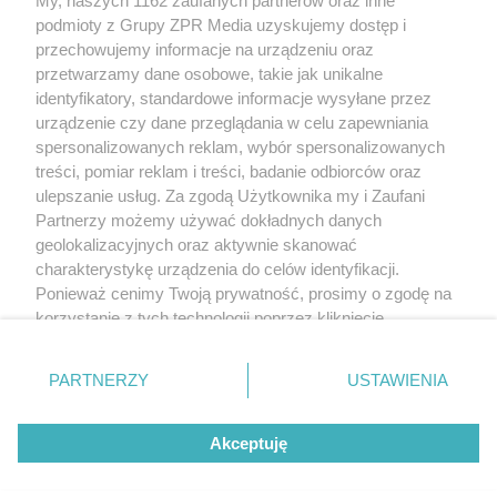
My, naszych 1162 zaufanych partnerów oraz inne
Żaden utwór zamieszczony w serwisie nie może być powielany i
rozpowszechniany lub dalej rozpowszechniany w jakikolwiek sposób
podmioty z Grupy ZPR Media uzyskujemy dostęp i
(w tym także elektroniczny lub mechaniczny) na jakimkolwiek polu
przechowujemy informacje na urządzeniu oraz
eksploatacji w jakiejkolwiek formie, włącznie z umieszczaniem w
przetwarzamy dane osobowe, takie jak unikalne
Internecie bez pisemnej zgody właściciela praw. Jakiekolwiek użycie
lub wykorzystanie utworów w całości lub w części z naruszeniem
identyfikatory, standardowe informacje wysyłane przez
prawa, tzn. bez właściwej zgody, jest zabronione pod groźbą kary i
urządzenie czy dane przeglądania w celu zapewniania
może być ścigane prawnie.
spersonalizowanych reklam, wybór spersonalizowanych
treści, pomiar reklam i treści, badanie odbiorców oraz
ulepszanie usług. Za zgodą Użytkownika my i Zaufani
Partnerzy możemy używać dokładnych danych
geolokalizacyjnych oraz aktywnie skanować
charakterystykę urządzenia do celów identyfikacji.
O nas
Ponieważ cenimy Twoją prywatność, prosimy o zgodę na
korzystanie z tych technologii poprzez kliknięcie
Informacje prawne
„Akceptuję”. Zgoda jest dobrowolna i zawsze możesz ją
zmienić/wycofać klikając przycisk ustawień prywatności
Nasze serwisy
PARTNERZY
USTAWIENIA
znajdujący się w lewym dolnym rogu strony
. Niektóre
© 2026 Grupa ZPR Media
rodzaje przetwarzania danych nie wymagają zgody
Akceptuję
użytkownika, ale masz prawo sprzeciwić się takiemu
przetwarzaniu. Preferencje będą miały zastosowanie tylko
na tej witrynie.