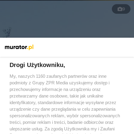
9
Drogi Użytkowniku,
My, naszych 1160 zaufanych partnerów oraz inne
podmioty z Grupy ZPR Media uzyskujemy dostęp i
przechowujemy informacje na urządzeniu oraz
przetwarzamy dane osobowe, takie jak unikalne
Dom letniskowy ze starej obory. Było sporo
identyfikatory, standardowe informacje wysyłane przez
pracy
urządzenie czy dane przeglądania w celu zapewniania
spersonalizowanych reklam, wybór spersonalizowanych
treści, pomiar reklam i treści, badanie odbiorców oraz
ulepszanie usług. Za zgodą Użytkownika my i Zaufani
Więcej