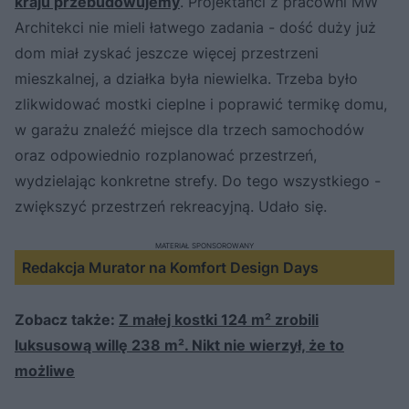
kraju przebudowujemy
. Projektanci z pracowni MW
Architekci nie mieli łatwego zadania - dość duży już
dom miał zyskać jeszcze więcej przestrzeni
mieszkalnej, a działka była niewielka. Trzeba było
zlikwidować mostki cieplne i poprawić termikę domu,
w garażu znaleźć miejsce dla trzech samochodów
oraz odpowiednio rozplanować przestrzeń,
wydzielając konkretne strefy. Do tego wszystkiego -
zwiększyć przestrzeń rekreacyjną. Udało się.
MATERIAŁ SPONSOROWANY
Redakcja Murator na Komfort Design Days
Zobacz także:
Z małej kostki 124 m² zrobili
luksusową willę 238 m². Nikt nie wierzył, że to
możliwe