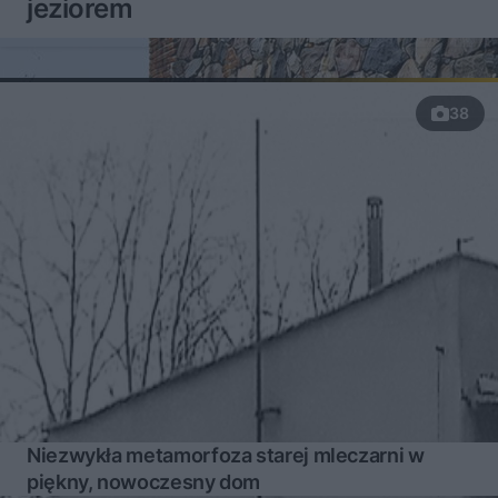
jeziorem
38
Niezwykła metamorfoza starej mleczarni w
piękny, nowoczesny dom