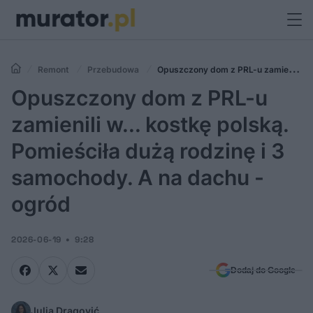
Remont
Przebudowa
Opuszczony dom z PRL-u zamienili
w... kostkę polską. Pomieściła dużą rodzinę i 3 samochody. A na dachu
Opuszczony dom z PRL-u
- ogród
zamienili w... kostkę polską.
Pomieściła dużą rodzinę i 3
samochody. A na dachu -
ogród
2026-06-19
9:28
Dodaj do Google
Julia Dragović