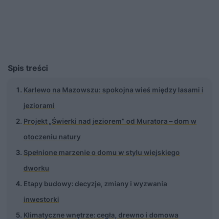
Spis treści
Karlewo na Mazowszu: spokojna wieś między lasami i
jeziorami
Projekt „Świerki nad jeziorem” od Muratora – dom w
otoczeniu natury
Spełnione marzenie o domu w stylu wiejskiego
dworku
Etapy budowy: decyzje, zmiany i wyzwania
inwestorki
Klimatyczne wnętrze: cegła, drewno i domowa