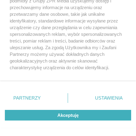
silne, odporne i mogące żyć na wolnym powietrzu.
podmioty z Grupy ZPR Media uzyskujemy dostęp i
przechowujemy informacje na urządzeniu oraz
Podobnie rasa kur ozdobnych, których żywiołem są
przetwarzamy dane osobowe, takie jak unikalne
duże przestrzenie, a kurnik potrzebny do spania i jako
identyfikatory, standardowe informacje wysyłane przez
schronienie przed drapieżnymi ptakami, których w
urządzenie czy dane przeglądania w celu zapewniania
tamtejszych lasach nie brakuje.
spersonalizowanych reklam, wybór spersonalizowanych
treści, pomiar reklam i treści, badanie odbiorców oraz
ulepszanie usług. Za zgodą Użytkownika my i Zaufani
Partnerzy możemy używać dokładnych danych
geolokalizacyjnych oraz aktywnie skanować
charakterystykę urządzenia do celów identyfikacji.
Ponieważ cenimy Twoją prywatność, prosimy o zgodę na
korzystanie z tych technologii poprzez kliknięcie
„Akceptuję”. Zgoda jest dobrowolna i zawsze możesz ją
zmienić/wycofać klikając przycisk ustawień prywatności
PARTNERZY
USTAWIENIA
znajdujący się w lewym dolnym rogu strony
. Niektóre
rodzaje przetwarzania danych nie wymagają zgody
Akceptuję
użytkownika, ale masz prawo sprzeciwić się takiemu
przetwarzaniu. Preferencje będą miały zastosowanie tylko
na tej witrynie.