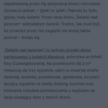
zaplanowaną przez nią spójnością domu i otoczenia.
Zaznacza jednak: – Iglaki to iglaki. Piękniej by było,
gdyby rosły świerki. Przez okna domu „Świerki nad
jeziorem” widziałabym świerki. Trudno, tak musi być,
bo przecież przez ten zagajnik nie widzę także
jeziora! – śmieje się.
„Świerki nad jeziorem” to gotowy projekt domu
parterowego z kolekcji Muratora
, autorstwa architekt
Ewy Dziewiątkowskiej. Na powierzchni 88,3 m²
mieszczą się trzy sypialnie, salon w otwartej strefie
dziennej, łazienka, przedsionek, garderoba, korytarz
łączący sypialnie ze strefą dzienną, kuchnia oraz
kotłownia (obydwa pomieszczenia z wyjściem na
taras okalający dom z dwóch stron).