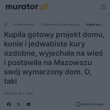
Przed budową
Z doświadczeń budujących
Kupiła gotowy
projekt domu, konie i jedwabiste kury ozdobne, wyjechała na wieś i
Kupiła gotowy projekt domu,
postawiła na Mazowszu swój wymarzony dom. O, taki
konie i jedwabiste kury
ozdobne, wyjechała na wieś
i postawiła na Mazowszu
swój wymarzony dom. O,
taki
2026-07-16
5:24
Dodaj do Google