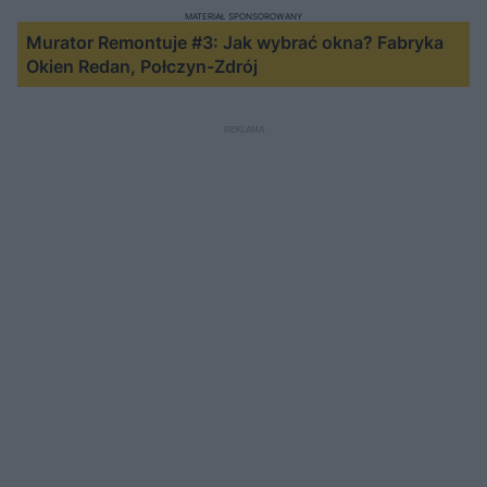
MATERIAŁ SPONSOROWANY
Murator Remontuje #3: Jak wybrać okna? Fabryka
Okien Redan, Połczyn-Zdrój