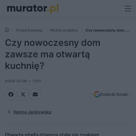
Przed budową
Wybór projektu
Czy nowoczesny dom
zawsze ma otwartą kuchnię?
Czy nowoczesny dom
zawsze ma otwartą
kuchnię?
2008-12-08
1:00
Dodaj do Google
Hanna Jankowska
Otwarta strefa dzienna stała się znakiem