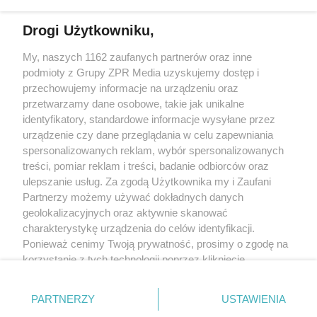
Więcej
Drogi Użytkowniku,
My, naszych 1162 zaufanych partnerów oraz inne
Żaden utwór zamieszczony w serwisie nie może być powielany i
rozpowszechniany lub dalej rozpowszechniany w jakikolwiek sposób
podmioty z Grupy ZPR Media uzyskujemy dostęp i
(w tym także elektroniczny lub mechaniczny) na jakimkolwiek polu
przechowujemy informacje na urządzeniu oraz
eksploatacji w jakiejkolwiek formie, włącznie z umieszczaniem w
przetwarzamy dane osobowe, takie jak unikalne
Internecie bez pisemnej zgody właściciela praw. Jakiekolwiek użycie
lub wykorzystanie utworów w całości lub w części z naruszeniem
identyfikatory, standardowe informacje wysyłane przez
prawa, tzn. bez właściwej zgody, jest zabronione pod groźbą kary i
urządzenie czy dane przeglądania w celu zapewniania
może być ścigane prawnie.
spersonalizowanych reklam, wybór spersonalizowanych
treści, pomiar reklam i treści, badanie odbiorców oraz
ulepszanie usług. Za zgodą Użytkownika my i Zaufani
Partnerzy możemy używać dokładnych danych
geolokalizacyjnych oraz aktywnie skanować
charakterystykę urządzenia do celów identyfikacji.
O nas
Ponieważ cenimy Twoją prywatność, prosimy o zgodę na
korzystanie z tych technologii poprzez kliknięcie
Informacje prawne
„Akceptuję”. Zgoda jest dobrowolna i zawsze możesz ją
zmienić/wycofać klikając przycisk ustawień prywatności
Nasze serwisy
PARTNERZY
USTAWIENIA
znajdujący się w lewym dolnym rogu strony
. Niektóre