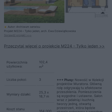
Autor: Archiwum serwisu
Projekt M224 – Tylko jeden, arch. Ewa Dziewiątkowska
Sprawdź projekt >>>
Przeczytaj więcej o projekcie M224 - Tylko jeden >>
102,4
Powierzchnia
użytkowa:
2
m
Liczba pokoi:
3
+++ Plusy:
Nowość w Kolekcji
projektów Muratora. Główną
rolę odgrywają tu efektowne
przeszklenia. Pomieszczenia
25,3 x
Wymiary działki:
są wygodne i ustawne. Salon
18,7 m
wraz z jadalnią i kuchnią
tworzy jedną, otwartą
przestrzeń, która będzie
Koszt stanu
164 000
płynnie połączona z ogrodem.