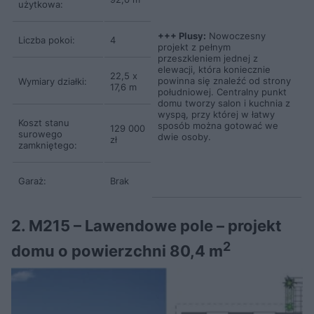
użytkowa:
+++ Plusy:
Nowoczesny
Liczba pokoi:
4
projekt z pełnym
przeszkleniem jednej z
elewacji, która koniecznie
22,5 x
powinna się znaleźć od strony
Wymiary działki:
17,6 m
południowej. Centralny punkt
domu tworzy salon i kuchnia z
wyspą, przy której w łatwy
Koszt stanu
sposób można gotować we
129 000
surowego
dwie osoby.
zł
zamkniętego:
Garaż:
Brak
2. M215 – Lawendowe pole – projekt
2
domu o powierzchni 80,4 m