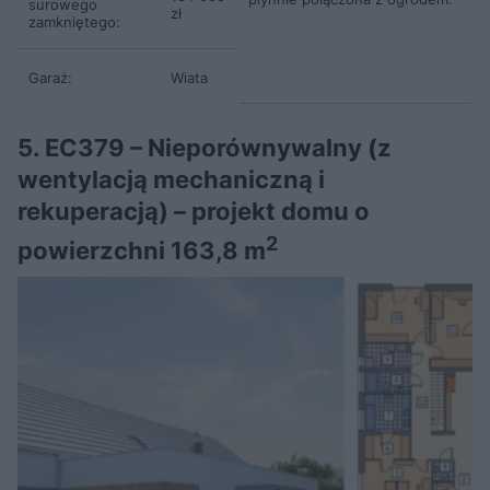
surowego
zł
zamkniętego:
Garaż:
Wiata
5. EC379 – Nieporównywalny (z
wentylacją mechaniczną i
rekuperacją) – projekt domu o
2
powierzchni 163,8 m