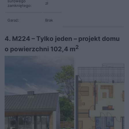
surowego
zł
zamkniętego:
Garaż:
Brak
4. M224 – Tylko jeden – projekt domu
2
o powierzchni 102,4 m