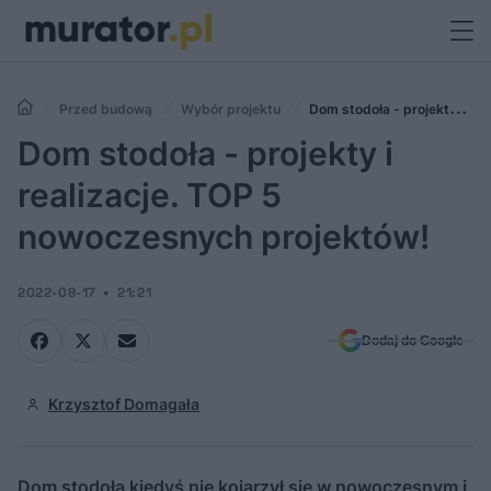
Przed budową
Wybór projektu
Dom stodoła - projekty i
realizacje. TOP 5 nowoczesnych projektów!
Dom stodoła - projekty i
realizacje. TOP 5
nowoczesnych projektów!
2022-08-17
21:21
Dodaj do Google
Krzysztof Domagała
Dom stodoła kiedyś nie kojarzył się w nowoczesnym i