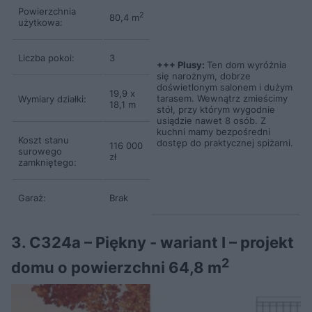
Powierzchnia
2
80,4 m
użytkowa:
Liczba pokoi:
3
+++ Plusy:
Ten dom wyróżnia
się narożnym, dobrze
doświetlonym salonem i dużym
19,9 x
tarasem. Wewnątrz zmieścimy
Wymiary działki:
18,1 m
stół, przy którym wygodnie
usiądzie nawet 8 osób. Z
kuchni mamy bezpośredni
Koszt stanu
dostęp do praktycznej spiżarni.
116 000
surowego
zł
zamkniętego:
Garaż:
Brak
3. C324a – Piękny - wariant I – projekt
2
domu o powierzchni 64,8 m