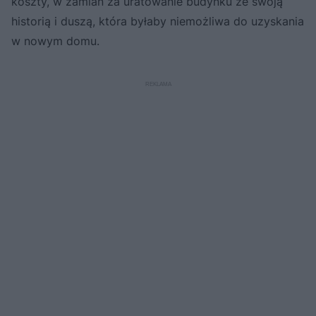
koszty, w zamian za uratowanie budynku ze swoją
historią i duszą, która byłaby niemożliwa do uzyskania
w nowym domu.