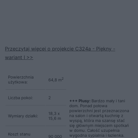
Przeczytaj więcej o projekcie C324a - Piękny -
wariant I >>
Powierzchnia
2
64,8 m
użytkowa:
Liczba pokoi:
2
+++ Plusy:
Bardzo mały i tani
dom. Ponad połowa
powierzchni jest przeznaczona
18,3 x
na salon i otwartą kuchnię z
Wymiary działki:
15,6 m
wyspą, która ma szansę stać
się głównym miejscem spotkań
w domu. Całość uzupełnia
Koszt stanu
wygodna sypialnia i łazienka.
90 000