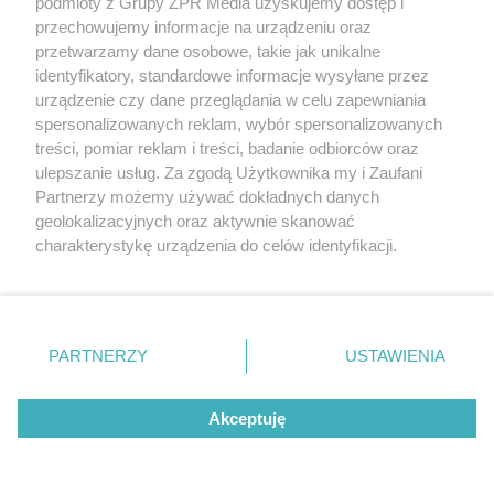
podmioty z Grupy ZPR Media uzyskujemy dostęp i
przechowujemy informacje na urządzeniu oraz
przetwarzamy dane osobowe, takie jak unikalne
identyfikatory, standardowe informacje wysyłane przez
urządzenie czy dane przeglądania w celu zapewniania
spersonalizowanych reklam, wybór spersonalizowanych
treści, pomiar reklam i treści, badanie odbiorców oraz
ulepszanie usług. Za zgodą Użytkownika my i Zaufani
Partnerzy możemy używać dokładnych danych
geolokalizacyjnych oraz aktywnie skanować
charakterystykę urządzenia do celów identyfikacji.
Ponieważ cenimy Twoją prywatność, prosimy o zgodę na
korzystanie z tych technologii poprzez kliknięcie
„Akceptuję”. Zgoda jest dobrowolna i zawsze możesz ją
zmienić/wycofać klikając przycisk ustawień prywatności
PARTNERZY
USTAWIENIA
znajdujący się w lewym dolnym rogu strony
. Niektóre
rodzaje przetwarzania danych nie wymagają zgody
Akceptuję
użytkownika, ale masz prawo sprzeciwić się takiemu
przetwarzaniu. Preferencje będą miały zastosowanie tylko
na tej witrynie.