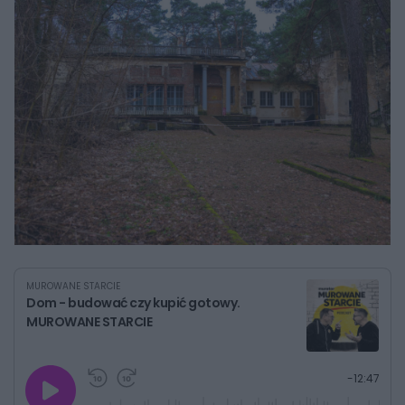
MUROWANE STARCIE
Dom - budować czy kupić gotowy.
MUROWANE STARCIE
G
P
P
P
-
12:47
r
r
r
o
a
z
z