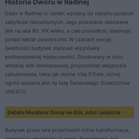
Historia Dworu w Radlnej
Dwór w Radlnej to obiekt wpisany do rejestru polskich
zabytków nieruchomych. Jego powstanie datowane
jest na lata 80. XIX wieku, a cała posiadłość obejmuje
ponad hektar powierzchni. W czasach swojej
świetności budynek stanowił wizytówkę
podtarnowskiej miejscowości. Zbudowany w stylu
włoskiej willi renesansowej, przypominał eleganckie
zabudowania, takie jak słynna Villa D'Este, której
ogród wpisany jest na listę Światowego Dziedzictwa
UNESCO.
Debata Muratora: Domy na dziś, jutro i pojutrze
Budynek przez lata przechodził różne transformacje,
zmieniając właścicieli i funkcje. Początkowo był