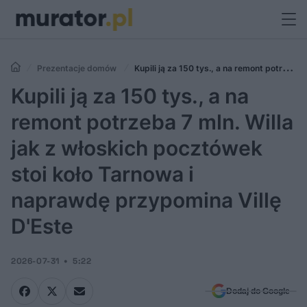
Prezentacje domów
Kupili ją za 150 tys., a na remont potrzeba
7 mln. Willa jak z włoskich pocztówek stoi koło Tarnowa i naprawdę
Kupili ją za 150 tys., a na
przypomina Villę D'Este
remont potrzeba 7 mln. Willa
jak z włoskich pocztówek
stoi koło Tarnowa i
naprawdę przypomina Villę
D'Este
2026-07-31
5:22
Dodaj do Google