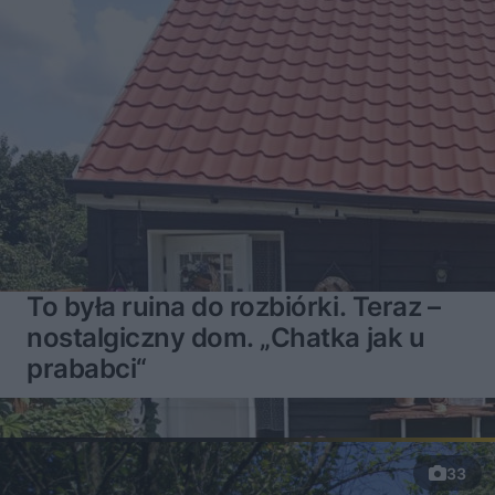
To była ruina do rozbiórki. Teraz –
nostalgiczny dom. „Chatka jak u
prababci“
33