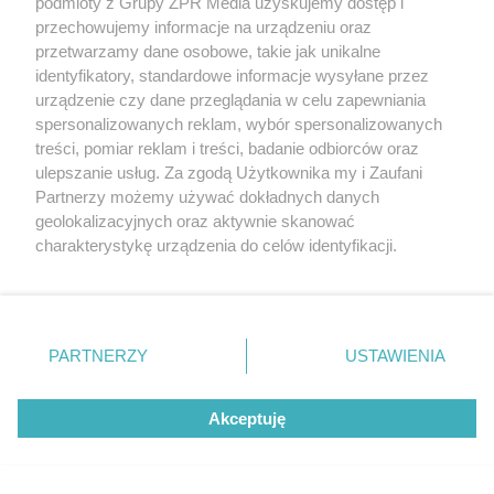
podmioty z Grupy ZPR Media uzyskujemy dostęp i
przechowujemy informacje na urządzeniu oraz
przetwarzamy dane osobowe, takie jak unikalne
identyfikatory, standardowe informacje wysyłane przez
urządzenie czy dane przeglądania w celu zapewniania
spersonalizowanych reklam, wybór spersonalizowanych
treści, pomiar reklam i treści, badanie odbiorców oraz
ulepszanie usług. Za zgodą Użytkownika my i Zaufani
Partnerzy możemy używać dokładnych danych
Dom Przysłupowy w Szklarskiej Porębie.
geolokalizacyjnych oraz aktywnie skanować
Remont marzeń Małgorzaty Maszkiewicz – od
charakterystykę urządzenia do celów identyfikacji.
rysunku do zabytku
Ponieważ cenimy Twoją prywatność, prosimy o zgodę na
korzystanie z tych technologii poprzez kliknięcie
„Akceptuję”. Zgoda jest dobrowolna i zawsze możesz ją
zmienić/wycofać klikając przycisk ustawień prywatności
Więcej
PARTNERZY
USTAWIENIA
znajdujący się w lewym dolnym rogu strony
. Niektóre
rodzaje przetwarzania danych nie wymagają zgody
Akceptuję
użytkownika, ale masz prawo sprzeciwić się takiemu
Żaden utwór zamieszczony w serwisie nie może być powielany i
przetwarzaniu. Preferencje będą miały zastosowanie tylko
rozpowszechniany lub dalej rozpowszechniany w jakikolwiek
na tej witrynie.
sposób (w tym także elektroniczny lub mechaniczny) na
jakimkolwiek polu eksploatacji w jakiejkolwiek formie, włącznie z