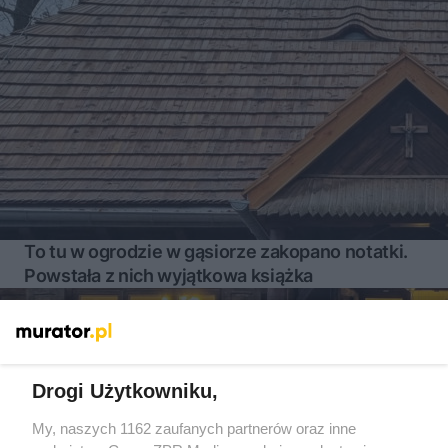
To tu w ogrodzie w gąsiorze zakopano notatki.
Powstała z nich wyjątkowa książka
40
Drogi Użytkowniku,
My, naszych 1162 zaufanych partnerów oraz inne