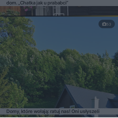
dom. „Chatka jak u prababci“
53
Domy, które wołają: ratuj nas! Oni usłyszeli