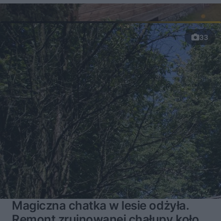
33
Magiczna chatka w lesie odżyła.
Remont zrujnowanej chałupy koło