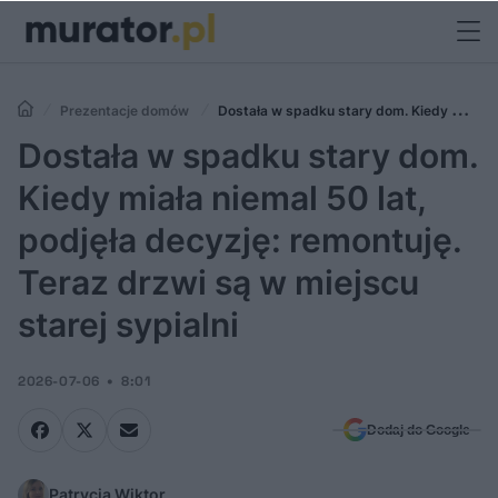
Prezentacje domów
Dostała w spadku stary dom. Kiedy miała
niemal 50 lat, podjęła decyzję: remontuję. Teraz drzwi są w miejscu
Dostała w spadku stary dom.
starej sypialni
Kiedy miała niemal 50 lat,
podjęła decyzję: remontuję.
Teraz drzwi są w miejscu
starej sypialni
2026-07-06
8:01
Dodaj do Google
Patrycja Wiktor