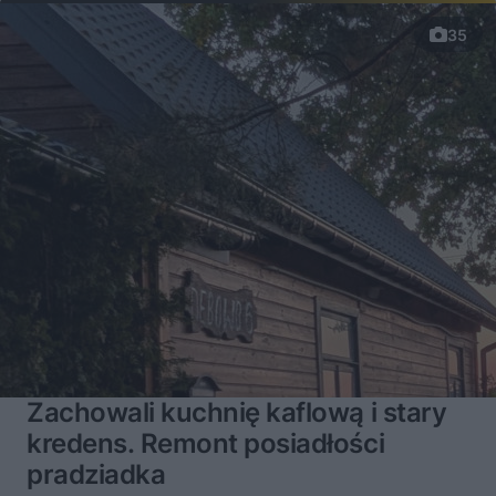
s
d
u
Â
35
Zachowali kuchnię kaflową i stary
kredens. Remont posiadłości
pradziadka