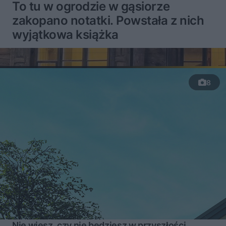
To tu w ogrodzie w gąsiorze
zakopano notatki. Powstała z nich
wyjątkowa książka
8
Nie wiesz, czy nie będziesz w przyszłości