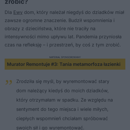
zrobić?
Dla
Ewy
dom, który należał niegdyś do dziadków miał
zawsze ogromne znaczenie. Budził wspomnienia i
obrazy z dzieciństwa, które nie traciły na
intensywności mimo upływu lat. Pandemia przyniosła
czas na refleksję – i przestrzeń, by coś z tym zrobić.
MATERIAŁ SPONSOROWANY
Murator Remontuje #3: Tania metamorfoza łazienki
Zrodziła się myśl, by wyremontować stary
dom należący kiedyś do moich dziadków,
który otrzymałam w spadku. Ze względu na
sentyment do tego miejsca i wiele miłych,
ciepłych wspomnień chciałam spróbować
swoich sił i go wyremontować.