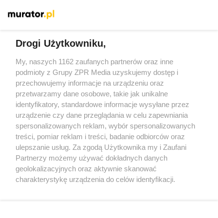
Więcej
Drogi Użytkowniku,
My, naszych 1162 zaufanych partnerów oraz inne
Żaden utwór zamieszczony w serwisie nie może być powielany i
podmioty z Grupy ZPR Media uzyskujemy dostęp i
rozpowszechniany lub dalej rozpowszechniany w jakikolwiek
sposób (w tym także elektroniczny lub mechaniczny) na
przechowujemy informacje na urządzeniu oraz
jakimkolwiek polu eksploatacji w jakiejkolwiek formie, włącznie z
przetwarzamy dane osobowe, takie jak unikalne
umieszczaniem w Internecie bez pisemnej zgody właściciela praw.
Jakiekolwiek użycie lub wykorzystanie utworów w całości lub w
identyfikatory, standardowe informacje wysyłane przez
części z naruszeniem prawa, tzn. bez właściwej zgody, jest
urządzenie czy dane przeglądania w celu zapewniania
zabronione pod groźbą kary i może być ścigane prawnie.
spersonalizowanych reklam, wybór spersonalizowanych
treści, pomiar reklam i treści, badanie odbiorców oraz
ulepszanie usług. Za zgodą Użytkownika my i Zaufani
Partnerzy możemy używać dokładnych danych
geolokalizacyjnych oraz aktywnie skanować
charakterystykę urządzenia do celów identyfikacji.
O nas
Ponieważ cenimy Twoją prywatność, prosimy o zgodę na
korzystanie z tych technologii poprzez kliknięcie
Informacje prawne
„Akceptuję”. Zgoda jest dobrowolna i zawsze możesz ją