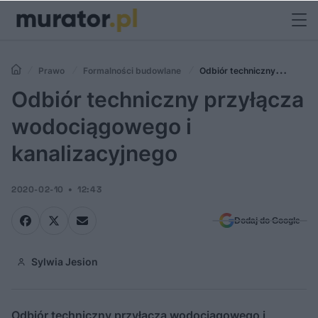
Prawo
Formalności budowlane
Odbiór techniczny
przyłącza wodociągowego i kanalizacyjnego
Odbiór techniczny przyłącza
wodociągowego i
kanalizacyjnego
2020-02-10
12:43
Dodaj do Google
Sylwia Jesion
Odbiór techniczny przyłącza wodociągowego i