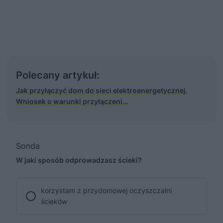
Polecany artykuł:
Jak przyłączyć dom do sieci elektroenergetycznej.
Wniosek o warunki przyłączeni…
Sonda
W jaki sposób odprowadzasz ścieki?
korzystam z przydomowej oczyszczalni
ścieków