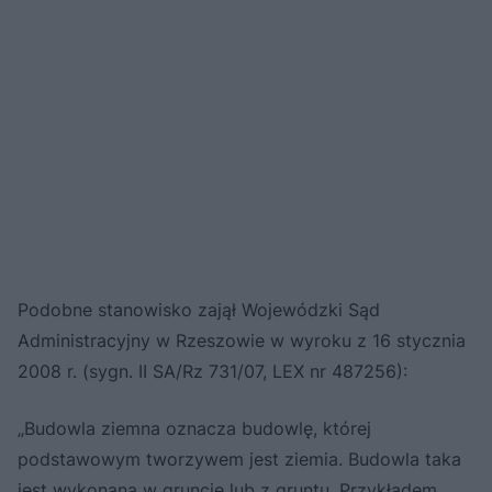
Podobne stanowisko zajął Wojewódzki Sąd
Administracyjny w Rzeszowie w wyroku z 16 stycznia
2008 r. (sygn. II SA/Rz 731/07, LEX nr 487256):
„Budowla ziemna oznacza budowlę, której
podstawowym tworzywem jest ziemia. Budowla taka
jest wykonana w gruncie lub z gruntu. Przykładem