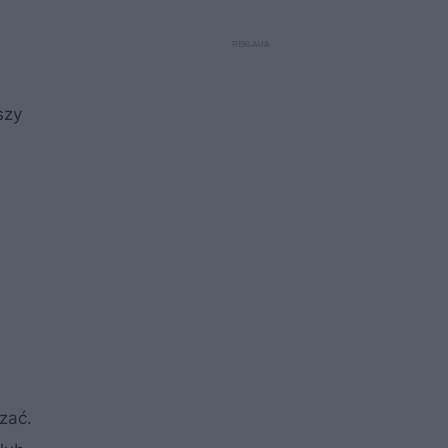
szy
zać.