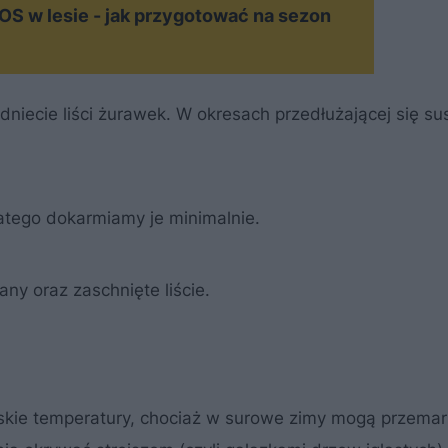
S w lesie - jak przygotować na sezon
iecie liści żurawek. W okresach przedłużającej się su
atego dokarmiamy je minimalnie.
tany
oraz zaschnięte liście.
skie temperatury, chociaż w surowe zimy mogą przemar