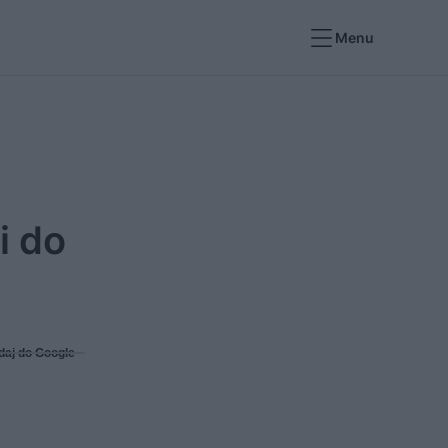
Menu
i do
daj do Google