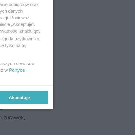
anie odbiorców oraz
nych danych
kacji. Ponieważ
ięcie „Akceptuję”.
ywatności znajdujący
ą zgody użytkownika,
 tylko na tej
 naszych serwisów
esz w
Polityce
Akceptuję
 żurawek
bo
m żurawek,