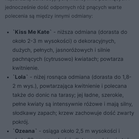
jednocześnie dość odpornych róż pnących warte
polecenia są między innymi odmiany:
`Kiss Me Kate`
- niższa odmiana (dorasta do
około 2-3 m wysokości) o dekoracyjnych,
dużych, pełnych, jasnoróżowych i silnie
pachnących (cytrusowo) kwiatach; powtarza
kwitnienie.
`Lola`
- niżej rosnąca odmiana (dorasta do 1,8-
2 m wys.), powtarzająca kwitnienie i polecana
także do donic na tarasy; jej ładne, szerokie,
pełne kwiaty są intensywnie różowe i mają silny,
słodkawy zapach; krzew zachowuje dość zwarty
pokrój.
`Ozeana`
- osiąga około 2,5 m wysokości i