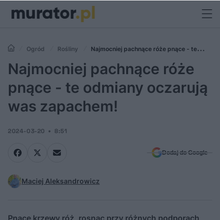
Ogród
Rośliny
Najmocniej pachnące róże pnące - te
odmiany oczarują was zapachem!
Najmocniej pachnące róże
pnące - te odmiany oczarują
was zapachem!
2024-03-20
8:51
Dodaj do Google
Maciej Aleksandrowicz
Pnące krzewy róż, rosnąc przy różnych podporach,