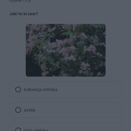
Pytanie 1 z 8
Jaki to krzew?
kolkwicja chińska
azalia
róża chińska