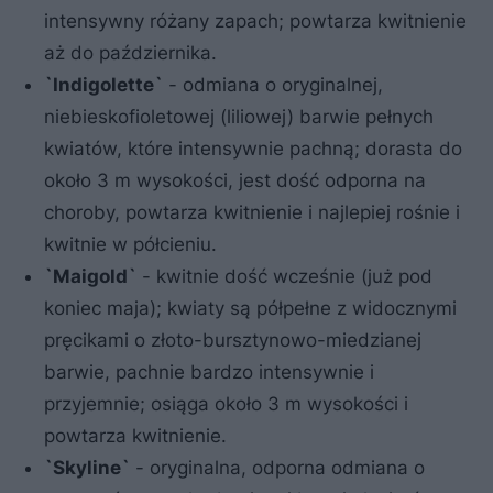
intensywny różany zapach; powtarza kwitnienie
aż do października.
`Indigolette`
- odmiana o oryginalnej,
niebieskofioletowej (liliowej) barwie pełnych
kwiatów, które intensywnie pachną; dorasta do
około 3 m wysokości, jest dość odporna na
choroby, powtarza kwitnienie i najlepiej rośnie i
kwitnie w półcieniu.
`Maigold`
- kwitnie dość wcześnie (już pod
koniec maja); kwiaty są półpełne z widocznymi
pręcikami o złoto-bursztynowo-miedzianej
barwie, pachnie bardzo intensywnie i
przyjemnie; osiąga około 3 m wysokości i
powtarza kwitnienie.
`Skyline`
- oryginalna, odporna odmiana o