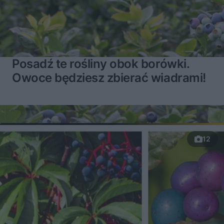
Posadź te rośliny obok borówki.
Owoce będziesz zbierać wiadrami!
12