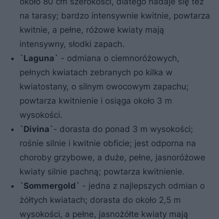
około 80 cm szerokości, dlatego nadaje się też
na tarasy; bardzo intensywnie kwitnie, powtarza
kwitnie, a pełne, różowe kwiaty mają
intensywny, słodki zapach.
`Laguna`
- odmiana o ciemnoróżowych,
pełnych kwiatach zebranych po kilka w
kwiatostany, o silnym owocowym zapachu;
powtarza kwitnienie i osiąga około 3 m
wysokości.
`Divina`
- dorasta do ponad 3 m wysokości;
rośnie silnie i kwitnie obficie; jest odporna na
choroby grzybowe, a duże, pełne, jasnoróżowe
kwiaty silnie pachną; powtarza kwitnienie.
`Sommergold`
- jedna z najlepszych odmian o
żółtych kwiatach; dorasta do około 2,5 m
wysokości, a pełne, jasnożółte kwiaty mają