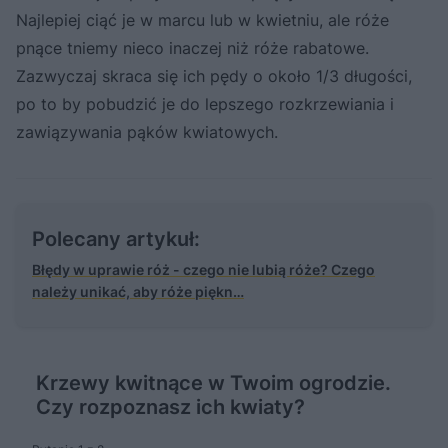
Najlepiej ciąć je w marcu lub w kwietniu, ale róże
pnące tniemy nieco inaczej niż róże rabatowe.
Zazwyczaj skraca się ich pędy o około 1/3 długości,
po to by pobudzić je do lepszego rozkrzewiania i
zawiązywania pąków kwiatowych.
Polecany artykuł:
Błędy w uprawie róż - czego nie lubią róże? Czego
należy unikać, aby róże piękn…
Krzewy kwitnące w Twoim ogrodzie.
Czy rozpoznasz ich kwiaty?