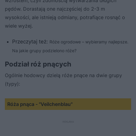
wzrostem, czyli zdolnością wytwarzania długich
pędów. Dorastają one najczęściej do 2-3 m
wysokości, ale istnieją odmiany, potrafiące rosnąć o
wiele wyżej.
Przeczytaj też:
Róże ogrodowe – wybieramy najlepsze.
Na jakie grupy podzielono róże?
Podział róż pnących
Ogólnie hodowcy dzielą róże pnące na dwie grupy
(typy):
Róża pnąca - "Veilchenblau"