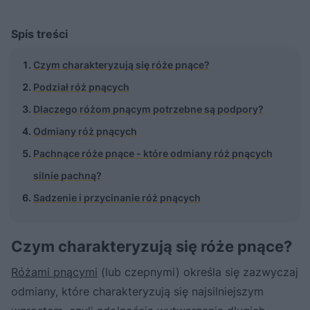
Spis treści
Czym charakteryzują się róże pnące?
Podział róż pnących
Dlaczego różom pnącym potrzebne są podpory?
Odmiany róż pnących
Pachnące róże pnące - które odmiany róż pnących
silnie pachną?
Sadzenie i przycinanie róż pnących
Czym charakteryzują się róże pnące?
Różami pnącymi
(lub czepnymi) określa się zazwyczaj
odmiany, które charakteryzują się najsilniejszym