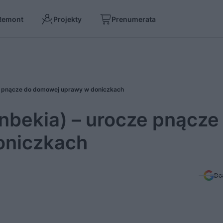
Remont
Projekty
Prenumerata
e pnącze do domowej uprawy w doniczkach
bekia) – urocze pnącze
oniczkach
Do