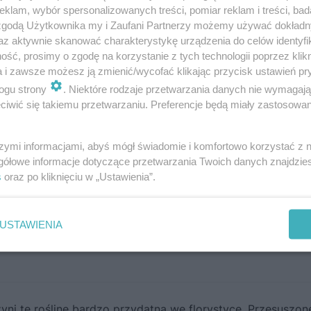
klam, wybór spersonalizowanych treści, pomiar reklam i treści, bad
 zgodą Użytkownika my i Zaufani Partnerzy możemy używać dokład
az aktywnie skanować charakterystykę urządzenia do celów identyfi
ść, prosimy o zgodę na korzystanie z tych technologii poprzez klikn
a i zawsze możesz ją zmienić/wycofać klikając przycisk ustawień pr
ogu strony
. Niektóre rodzaje przetwarzania danych nie wymagaj
iwić się takiemu przetwarzaniu. Preferencje będą miały zastosowanie
szymi informacjami, abyś mógł świadomie i komfortowo korzystać z
gółowe informacje dotyczące przetwarzania Twoich danych znajdzi
s
oraz po kliknięciu w „Ustawienia”.
USTAWIENIA
yni tę roślinę bardzo przydatną we florystyce. Przesuszo