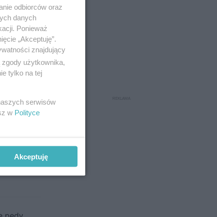
anie odbiorców oraz
nych danych
kacji. Ponieważ
ięcie „Akceptuję”.
ywatności znajdujący
ą zgody użytkownika,
 tylko na tej
 naszych serwisów
esz w
Polityce
Akceptuję
ne pędy