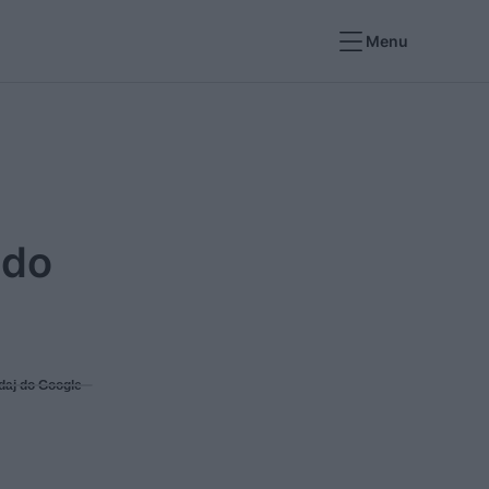
Menu
 do
daj do Google