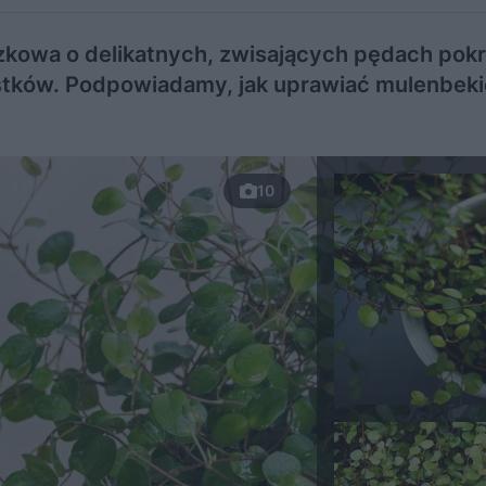
czkowa o delikatnych, zwisających pędach pok
stków. Podpowiadamy, jak uprawiać mulenbek
10