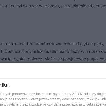
ślina doniczkowa we wnętrzach, ale w okresie letnim m
) ma splątane, brunatnobordowe, cienkie i giętkie pędy,
), ciemnozielonymi liśćmi. Ulistnione pędy w naturze do
warte, gęste kobierce. Może też przyjmować pnący pokró
ie domowej roślina ma pnący, płożący lub zwisający pokr
ów kwiaty mulenbekii są drobne i niepozorne, ale za to 
niku,
fanych partnerów oraz inne podmioty z Grupy ZPR Media uzyskujem
cje na urządzeniu oraz przetwarzamy dane osobowe, takie jak unika
owe do sypialni. 3 gatunki oczyszczające
je wysyłane przez urządzenie czy dane przeglądania w celu zapewn