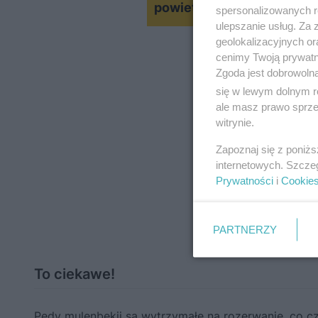
powietrze w sypialni
spersonalizowanych re
ulepszanie usług. Za
geolokalizacyjnych or
cenimy Twoją prywatno
Zgoda jest dobrowoln
się w lewym dolnym r
ale masz prawo sprzec
witrynie.
Zapoznaj się z poniż
internetowych. Szcze
Prywatności
i
Cookie
PARTNERZY
To ciekawe!
Pędy mulenbekii są wytrzymałe na rozerwanie, co cz