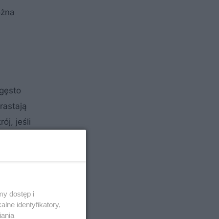
ożna
 gęsto
rastają
j, jeśli
ój.
pięknie
y dostęp i
lne identyfikatory,
iania