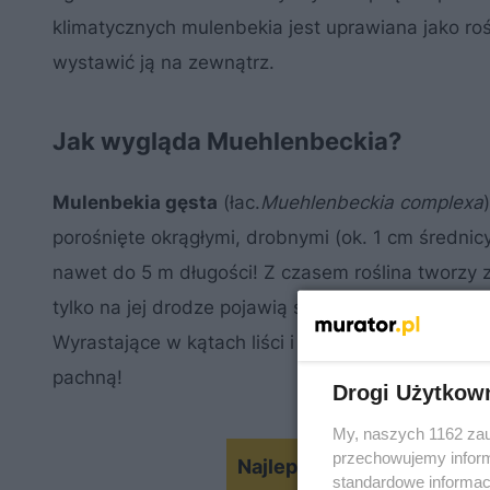
klimatycznych mulenbekia jest uprawiana jako ro
wystawić ją na zewnątrz.
Jak wygląda Muehlenbeckia?
Mulenbekia gęsta
(łac.
Muehlenbeckia complexa
porośnięte okrągłymi, drobnymi (ok. 1 cm średnicy
nawet do 5 m długości! Z czasem roślina tworzy z
tylko na jej drodze pojawią się podpory. W upraw
Wyrastające w kątach liści i na wierzchołkach pęd
pachną!
Drogi Użytkow
My, naszych 1162 zau
przechowujemy informa
Najlepsze rośliny doniczk
standardowe informac