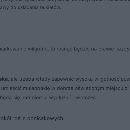
tawy do układania bukietów.
umiarkowanie wilgotne, to rosnąć będzie na prawie każd
iska
, ale trzeba wtedy zapewnić wysoką wilgotność pow
y umieścić mulenbekię w dobrze oświetlonym miejscu z
 będą się nadmiernie wydłużać i wiotczeć.
wokół roślin doniczkowych
.