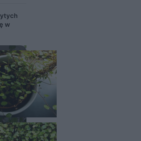
rytych
ię w