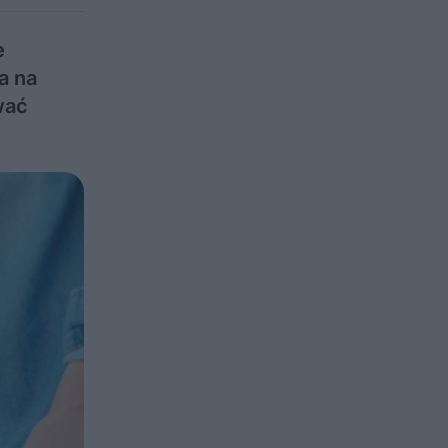
e
a na
wać