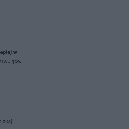
epiej w
erwujące.
.
siekaj