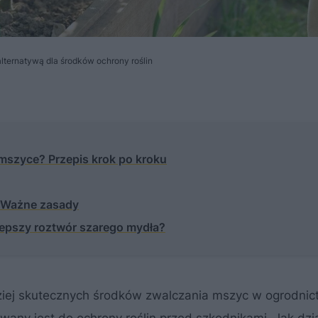
lternatywą dla środków ochrony roślin
mszyce? Przepis krok po kroku
? Ważne zasady
lepszy roztwór szarego mydła?
dziej skutecznych środków zwalczania mszyc w ogrodnict