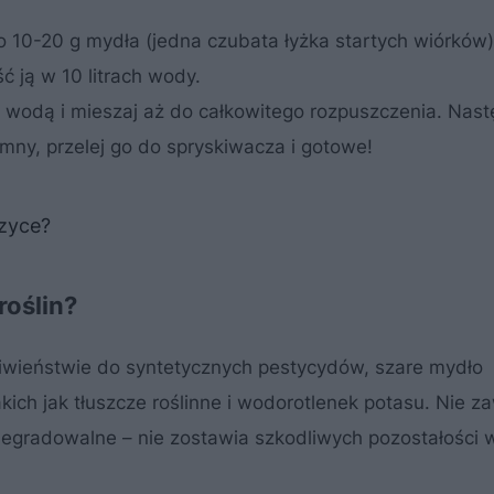
 10-20 g mydła (jedna czubata łyżka startych wiórków) n
ć ją w 10 litrach wody.
łą wodą i mieszaj aż do całkowitego rozpuszczenia. Nast
mny, przelej go do spryskiwacza i gotowe!
zyce?
roślin?
eciwieństwie do syntetycznych pestycydów, szare mydło
kich jak tłuszcze roślinne i wodorotlenek potasu. Nie z
degradowalne – nie zostawia szkodliwych pozostałości 