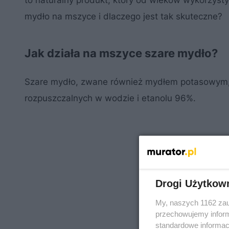
to naturalny produkt, który od wieków wykorzysty
mydło na mszyce i dlaczego jest tak skuteczne?
Jak działa na mszyce szare mydło?
Szare mydło, zwane również mydłem potasowym, 
rozpuszczalnych w wodzie i etanolu 96%.
Drogi Użytkow
My, naszych 1162 zau
przechowujemy informa
standardowe informac