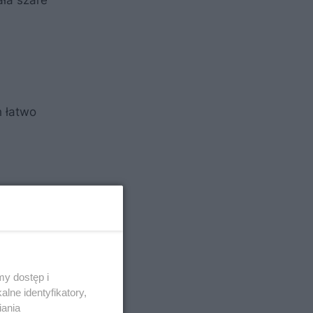
ała szare
 łatwo
y dostęp i
lne identyfikatory,
iania