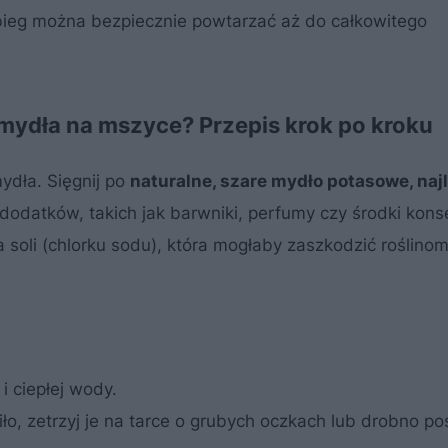
abieg można bezpiecznie powtarzać aż do całkowitego
mydła na mszyce? Przepis krok po kroku
dła. Sięgnij po
naturalne, szare mydło potasowe, najl
 dodatków, takich jak barwniki, perfumy czy środki kons
 soli (chlorku sodu), która mogłaby zaszkodzić roślinom
i ciepłej wody.
ło, zetrzyj je na tarce o grubych oczkach lub drobno po