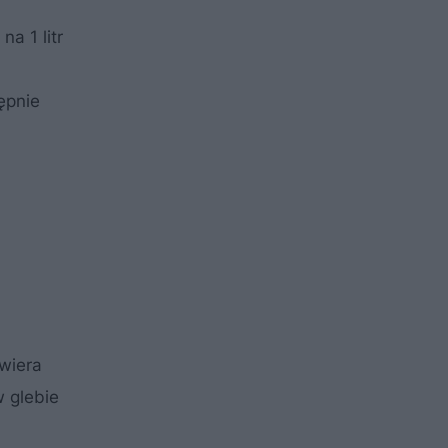
a 1 litr
ępnie
awiera
w glebie