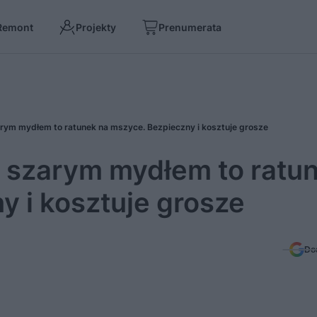
Remont
Projekty
Prenumerata
arym mydłem to ratunek na mszyce. Bezpieczny i kosztuje grosze
z szarym mydłem to ratu
y i kosztuje grosze
Do