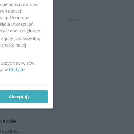
anie odbiorców oraz
nych danych
kacji. Ponieważ
ięcie „Akceptuję”.
ywatności znajdujący
ą zgody użytkownika,
 tylko na tej
czny, co
 naszych serwisów
esz w
Polityce
Akceptuję
ładnie,
kodnika –