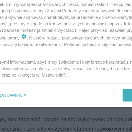
klam, wybór spersonalizowanych treści, pomiar reklam i treści, bad
 zgodą Użytkownika my i Zaufani Partnerzy możemy używać dokład
az aktywnie skanować charakterystykę urządzenia do celów identyfi
ść, prosimy o zgodę na korzystanie z tych technologii poprzez klikn
a i zawsze możesz ją zmienić/wycofać klikając przycisk ustawień pr
ogu strony
. Niektóre rodzaje przetwarzania danych nie wymagaj
we opryski do roślin - przepisy
iwić się takiemu przetwarzaniu. Preferencje będą miały zastosowanie
zare mydło (potasowe) działa na mszyce w sposób fizy
szymi informacjami, abyś mógł świadomie i komfortowo korzystać z
rafia na szkodnika, dzieją się dwie rzeczy.
gółowe informacje dotyczące przetwarzania Twoich danych znajdzi
s
oraz po kliknięciu w „Ustawienia”.
chowy, powodując uduszenie.
USTAWIENIA
hronną, co prowadzi do śmiertelnego odwodnienia.
c, aby zadziałać, oprysk należy wykonywać bardzo dok
t skuteczna przeciwko wszystkim stadiom rozwojowym sz