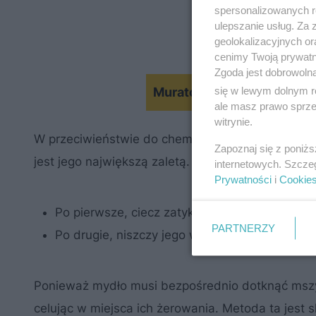
spersonalizowanych re
ulepszanie usług. Za
geolokalizacyjnych or
cenimy Twoją prywatno
Zgoda jest dobrowoln
się w lewym dolnym r
Murator Ogroduje #2: Domo
ale masz prawo sprzec
witrynie.
W przeciwieństwie do chemicznych pestycydów, s
Zapoznaj się z poniż
jest jego największą zaletą. Kiedy roztwór mydła t
internetowych. Szcze
Prywatności
i
Cookie
Po pierwsze, ciecz zatyka jego system odde
PARTNERZY
Po drugie, niszczy jego woskową warstwę oc
Ponieważ mydło musi bezpośrednio dotknąć mszy
celując w miejsca ich żerowania. Metoda ta jes