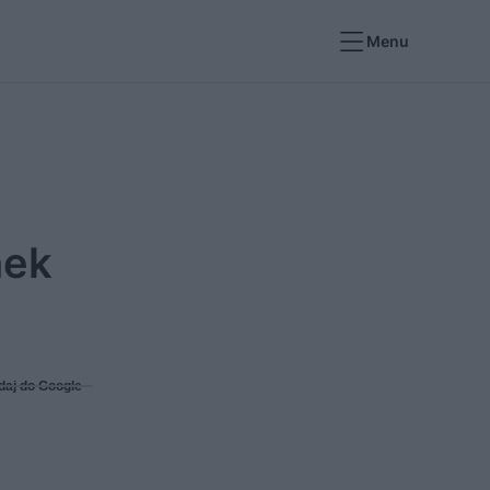
Menu
nek
daj do Google