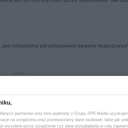
wany jest do ochrony roślin przed szkodnikami. Jak dzi
jest mieszaniną soli potasowych kwasów tłuszczowych
niku,
fanych partnerów oraz inne podmioty z Grupy ZPR Media uzyskujem
cje na urządzeniu oraz przetwarzamy dane osobowe, takie jak unika
je wysyłane przez urządzenie czy dane przeglądania w celu zapewn