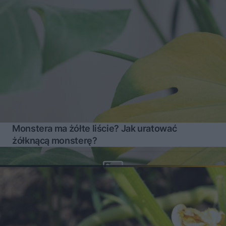
Monstera ma żółte liście? Jak uratować
żółknącą monsterę?