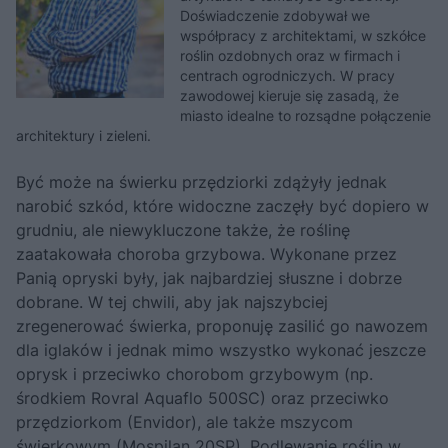
Doświadczenie zdobywał we
współpracy z architektami, w szkółce
roślin ozdobnych oraz w firmach i
centrach ogrodniczych. W pracy
zawodowej kieruje się zasadą, że
miasto idealne to rozsądne połączenie
architektury i zieleni.
Być może na świerku przędziorki zdążyły jednak
narobić szkód, które widoczne zaczęły być dopiero w
grudniu, ale niewykluczone także, że roślinę
zaatakowała choroba grzybowa. Wykonane przez
Panią opryski były, jak najbardziej słuszne i dobrze
dobrane. W tej chwili, aby jak najszybciej
zregenerować świerka, proponuję zasilić go nawozem
dla iglaków i jednak mimo wszystko wykonać jeszcze
oprysk i przeciwko chorobom grzybowym (np.
środkiem Rovral Aquaflo 500SC) oraz przeciwko
przędziorkom (Envidor), ale także mszycom
świerkowym (Mospilan 20SP). Podlewanie roślin w