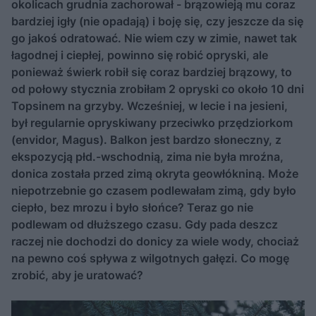
okolicach grudnia zachorował - brązowieją mu coraz
bardziej igły (nie opadają) i boję się, czy jeszcze da się
go jakoś odratować. Nie wiem czy w zimie, nawet tak
łagodnej i ciepłej, powinno się robić opryski, ale
ponieważ świerk robił się coraz bardziej brązowy, to
od połowy stycznia zrobiłam 2 opryski co około 10 dni
Topsinem na grzyby. Wcześniej, w lecie i na jesieni,
był regularnie opryskiwany przeciwko przędziorkom
(envidor, Magus). Balkon jest bardzo słoneczny, z
ekspozycją płd.-wschodnią, zima nie była mroźna,
donica została przed zimą okryta geowłókniną. Może
niepotrzebnie go czasem podlewałam zimą, gdy było
ciepło, bez mrozu i było słońce? Teraz go nie
podlewam od dłuższego czasu. Gdy pada deszcz
raczej nie dochodzi do donicy za wiele wody, chociaż
na pewno coś spływa z wilgotnych gałęzi. Co mogę
zrobić, aby je uratować?