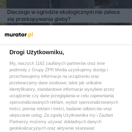
Dlaczego w ogrodzie ekologicznym nie zaleca
się przekopywania gleby?
Więcej
Drogi Użytkowniku,
My, naszych 1162 zaufanych partnerów oraz inne
Żaden utwór zamieszczony w serwisie nie może być powielany i
podmioty z Grupy ZPR Media uzyskujemy dostęp i
rozpowszechniany lub dalej rozpowszechniany w jakikolwiek
sposób (w tym także elektroniczny lub mechaniczny) na
przechowujemy informacje na urządzeniu oraz
jakimkolwiek polu eksploatacji w jakiejkolwiek formie, włącznie z
przetwarzamy dane osobowe, takie jak unikalne
umieszczaniem w Internecie bez pisemnej zgody właściciela praw.
Jakiekolwiek użycie lub wykorzystanie utworów w całości lub w
identyfikatory, standardowe informacje wysyłane przez
części z naruszeniem prawa, tzn. bez właściwej zgody, jest
urządzenie czy dane przeglądania w celu zapewniania
zabronione pod groźbą kary i może być ścigane prawnie.
spersonalizowanych reklam, wybór spersonalizowanych
treści, pomiar reklam i treści, badanie odbiorców oraz
ulepszanie usług. Za zgodą Użytkownika my i Zaufani
Partnerzy możemy używać dokładnych danych
geolokalizacyjnych oraz aktywnie skanować