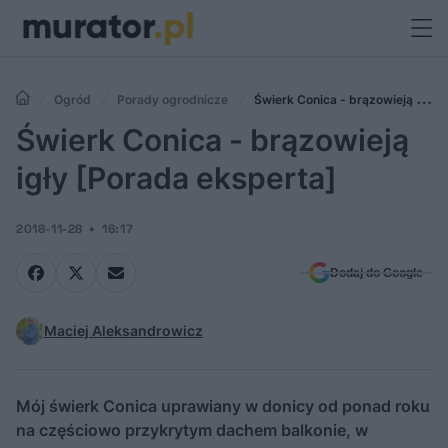
Ogród
Porady ogrodnicze
Świerk Conica - brązowieją igły
[Porada eksperta]
Świerk Conica - brązowieją
igły [Porada eksperta]
2018-11-28
16:17
Dodaj do Google
Maciej Aleksandrowicz
Mój świerk Conica uprawiany w donicy od ponad roku
na częściowo przykrytym dachem balkonie, w