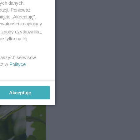
nych danych
kacji. Ponieważ
ięcie „Akceptuję”.
ywatności znajdujący
ą zgody użytkownika,
 tylko na tej
 naszych serwisów
esz w
Polityce
Akceptuję