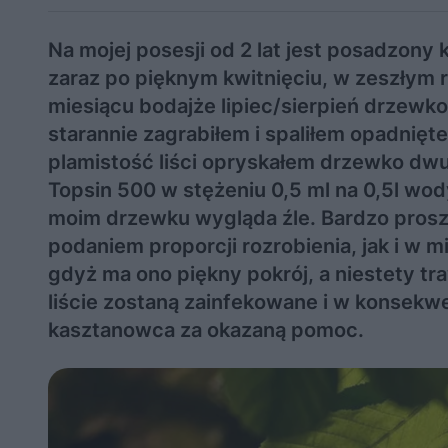
Na mojej posesji od 2 lat jest posadzony 
zaraz po pięknym kwitnięciu, w zeszłym 
miesiącu bodajże lipiec/sierpień drzewko 
starannie zagrabiłem i spaliłem opadnięte
plamistość liści opryskałem drzewko d
Topsin 500 w stężeniu 0,5 ml na 0,5l wody
moim drzewku wygląda źle. Bardzo pros
podaniem proporcji rozrobienia, jak i w
gdyż ma ono piękny pokrój, a niestety tr
liście zostaną zainfekowane i w konsekwe
kasztanowca za okazaną pomoc.