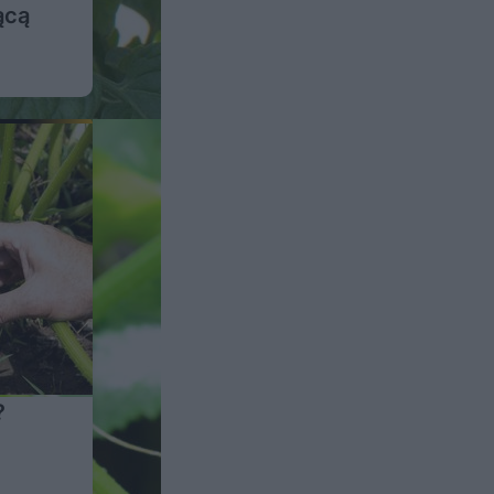
ącą
?