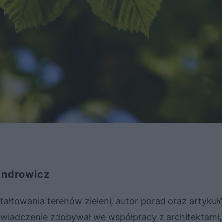
androwicz
ztałtowania terenów zieleni, autor porad oraz artyku
wiadczenie zdobywał we współpracy z architektami