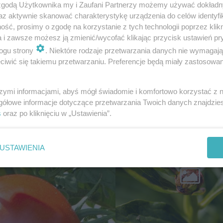
 zgodą Użytkownika my i Zaufani Partnerzy możemy używać dokład
az aktywnie skanować charakterystykę urządzenia do celów identyfi
ść, prosimy o zgodę na korzystanie z tych technologii poprzez klikn
a i zawsze możesz ją zmienić/wycofać klikając przycisk ustawień pr
ogu strony
. Niektóre rodzaje przetwarzania danych nie wymagaj
iwić się takiemu przetwarzaniu. Preferencje będą miały zastosowanie
szymi informacjami, abyś mógł świadomie i komfortowo korzystać z
gółowe informacje dotyczące przetwarzania Twoich danych znajdzi
s
oraz po kliknięciu w „Ustawienia”.
USTAWIENIA