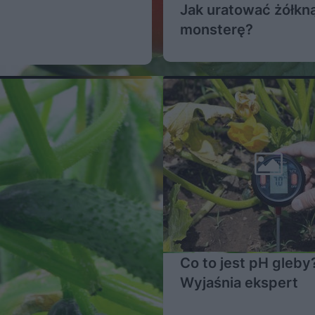
Jak uratować żółkn
monsterę?
Co to jest pH gleby
Wyjaśnia ekspert