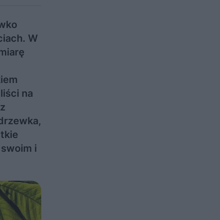
ewko
ciach. W
 miarę
kiem
liści na
 z
 drzewka,
tkie
 swoim i