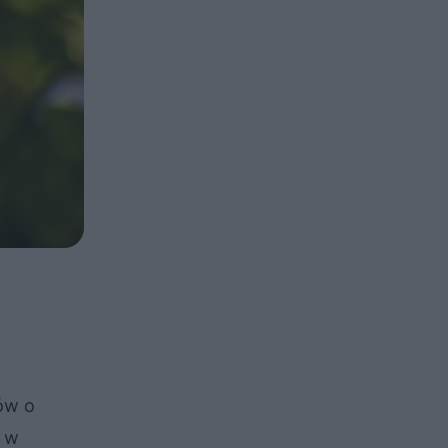
łów o
, w