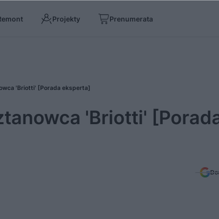
Remont
Projekty
Prenumerata
owca 'Briotti' [Porada eksperta]
ztanowca 'Briotti' [Porad
Do