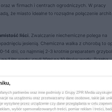
 oraz w firmach i centrach ogrodniczych. W pracy
adą, że miasto idealne to rozsądne połączenie archit
mistość liści
. Zwalczanie niechemiczne polega na
 opadnięciu jesienią. Chemiczna walka z chorobą to o
 10-14 dni, co najmniej 2-3 krotnie preparatem grzyb
na 1 litr wody, czyli 10ml na 10 litrów wody. Trzeba
ka) jedynie ogranicza, a nie eliminuje objawów cho
ierania drzewa, a jedynie lekkie osłabienie i obniże
niku,
fanych partnerów oraz inne podmioty z Grupy ZPR Media uzyskujem
roby porażają rośliny w ogrodzie. Objawy i rozpozna
cje na urządzeniu oraz przetwarzamy dane osobowe, takie jak unika
je wysyłane przez urządzenie czy dane przeglądania w celu zapewn
klam, wybór spersonalizowanych treści, pomiar reklam i treści, bad