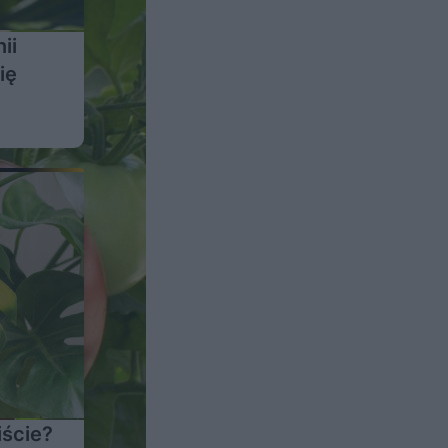
ii
ię
iście?