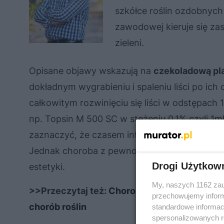
szkółce roślin ozdobnych
zawodowej kieruje się zas
zieleni.
Opisane objawy wskazują na
czekoladową pla
dokładnym wygrabieniu i spaleniu liści po ich
całkowitym rozwinięciu się liści w odstępach
np. Topsin M 500 SC w stężeniu 0,1% czyli 1ml 
zaznaczyć, że czasem interwencja (nawet szyb
Jednak choroba z pewnością nie spowoduje zam
Drogi Użytkow
estetyki.
My, naszych 1162 zau
>>Przeczytaj też:
Choroby roślin. Jakie cho
przechowujemy informa
chorób roślin
standardowe informac
spersonalizowanych re