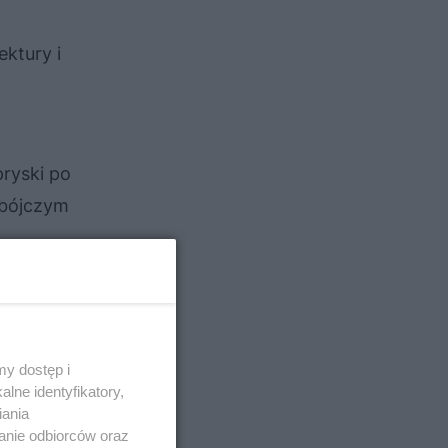
ektury i
pryski po
obójczym
roby.
nie
y dostęp i
wanie
lne identyfikatory,
iania
anie odbiorców oraz