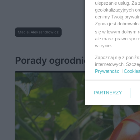
ulepszanie usług. Za
geolokalizacyjnych or
cenimy Twoją prywatno
Zgoda jest dobrowoln
się w lewym dolnym r
Maciej Aleksandrowicz
ale masz prawo sprzec
witrynie.
Porady ogrodnicze
Zapoznaj się z poniż
internetowych. Szcze
Prywatności
i
Cookie
PARTNERZY