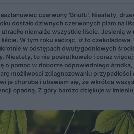
kasztanowiec czerwony 'Briotti'. Niestety, drz
roku dostało dziwnych czerwonych plam na liś
utraciło niemalże wszystkie liście. Jesienią w
 liście. W tym roku sądząc, iż to czekoladowa
wukrotnie w odstępach dwutygodniowych środ
. Niestety, to nie poskutkowało i coraz więcej 
zę o pomoc w doborze odpowiedniego środka,
 miarę możliwości zdiagnozowaniu przypadłości
awi je choroba i obawiam się, że wkrótce wszys
ncji opadną. Z góry bardzo dziękuje w imieniu