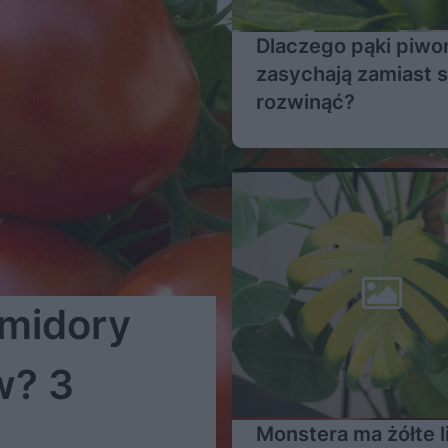
Dlaczego pąki piwon
zasychają zamiast s
rozwinąć?
omidory
w? 3
Monstera ma żółte l